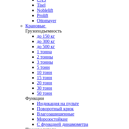
Tisel
Noblelift
Prolift
Ottomayer
Крановые
Грузоподъемность
до 150 кг
до 300 кг
до 500 кг
1 тонна
2 тонны
3 тонны
5 тонн
10 тонн
15 тонн
20 тонн
30 тонн
50 тонн
Функции
Индикация на пульте
Поворотный крюк
Влагозащищенные
Морозостойкие
С функцией динамометра