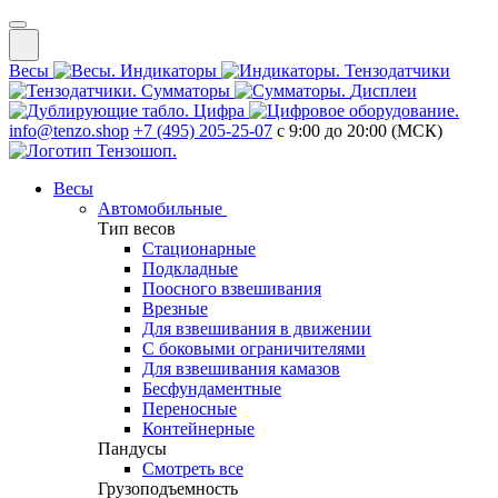
Весы
Индикаторы
Тензодатчики
Сумматоры
Дисплеи
Цифра
info@tenzo.shop
+7 (495) 205-25-07
с 9:00 до 20:00 (МСК)
Весы
Автомобильные
Тип весов
Стационарные
Подкладные
Поосного взвешивания
Врезные
Для взвешивания в движении
С боковыми ограничителями
Для взвешивания камазов
Бесфундаментные
Переносные
Контейнерные
Пандусы
Смотреть все
Грузоподъемность