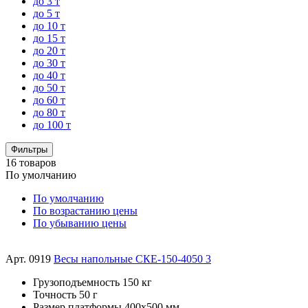
до 3 т
до 5 т
до 10 т
до 15 т
до 20 т
до 30 т
до 40 т
до 50 т
до 60 т
до 80 т
до 100 т
Фильтры
16 товаров
По умолчанию
По умолчанию
По возрастанию цены
По убыванию цены
Арт. 0919
Весы напольные СКЕ-150-4050 3
Грузоподъемность
150 кг
Точность
50 г
Размер платформы
400х500 мм