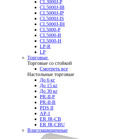
CL3000J-P
CL5000J-IB
CL5000J-IP
CL5000J-IS
CL5000J-IH
CL5000-P
CL5000-B
CL5000-H
LP-R
LP
Торговые
Торговые со стойкой
Смотреть все
Настольные торговые
До 6 кг
До 15 кг
До 30 кг
PR-II-P
PR-II-B
PDS II
AP-1
ER JR-CB
ER JR-CBU
Влагозащищенные