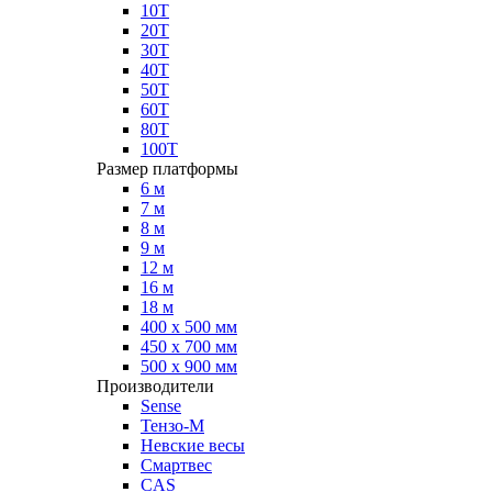
10Т
20Т
30Т
40Т
50Т
60Т
80Т
100Т
Размер платформы
6 м
7 м
8 м
9 м
12 м
16 м
18 м
400 х 500 мм
450 х 700 мм
500 х 900 мм
Производители
Sense
Тензо-М
Невские весы
Смартвес
CAS