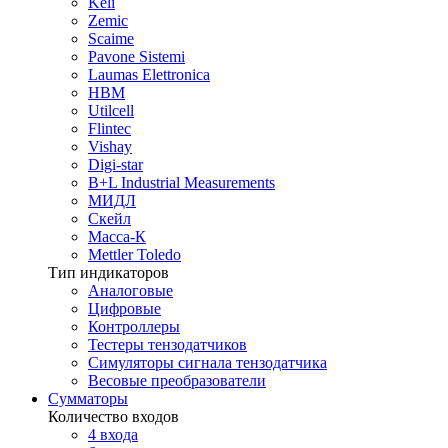
Keli
Zemic
Scaime
Pavone Sistemi
Laumas Elettronica
HBM
Utilcell
Flintec
Vishay
Digi-star
B+L Industrial Measurements
МИДЛ
Скейл
Масса-К
Mettler Toledo
Тип индикаторов
Аналоговые
Цифровые
Контроллеры
Тестеры тензодатчиков
Симуляторы сигнала тензодатчика
Весовые преобразователи
Сумматоры
Количество входов
4 входа