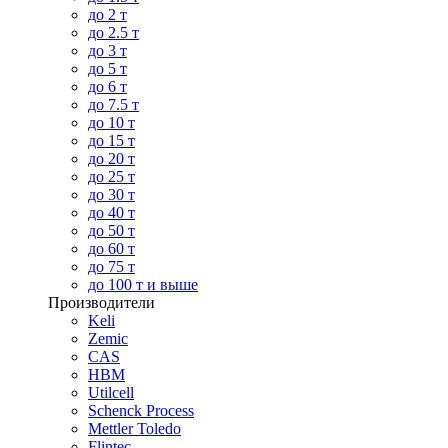
до 2 т
до 2.5 т
до 3 т
до 5 т
до 6 т
до 7.5 т
до 10 т
до 15 т
до 20 т
до 25 т
до 30 т
до 40 т
до 50 т
до 60 т
до 75 т
до 100 т и выше
Производители
Keli
Zemic
CAS
HBM
Utilcell
Schenck Process
Mettler Toledo
Flintec