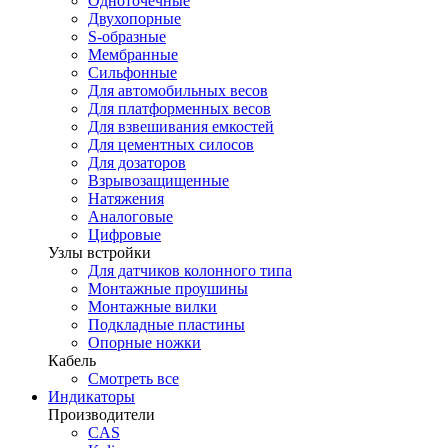
Одноточечные
Двухопорные
S-образные
Мембранные
Сильфонные
Для автомобильных весов
Для платформенных весов
Для взвешивания емкостей
Для цементных силосов
Для дозаторов
Взрывозащищенные
Натяжения
Аналоговые
Цифровые
Узлы встройки
Для датчиков колонного типа
Монтажные проушины
Монтажные вилки
Подкладные пластины
Опорные ножки
Кабель
Смотреть все
Индикаторы
Производители
CAS