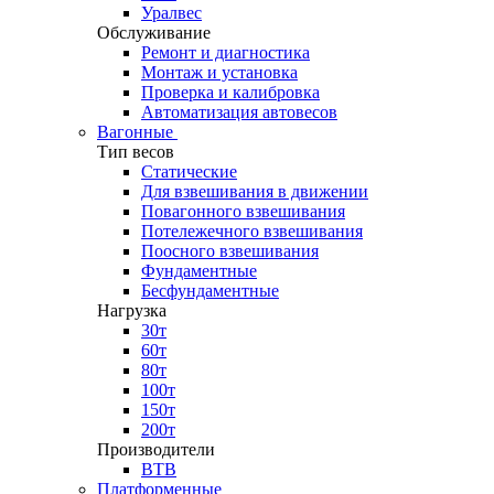
Уралвес
Обслуживание
Ремонт и диагностика
Монтаж и установка
Проверка и калибровка
Автоматизация автовесов
Вагонные
Тип весов
Статические
Для взвешивания в движении
Повагонного взвешивания
Потележечного взвешивания
Поосного взвешивания
Фундаментные
Бесфундаментные
Нагрузка
30т
60т
80т
100т
150т
200т
Производители
ВТВ
Платформенные