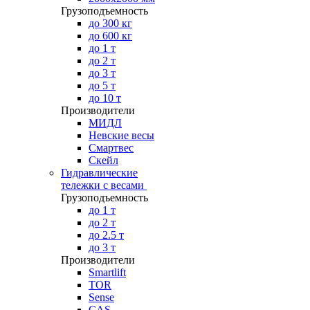
Грузоподъемность
до 300 кг
до 600 кг
до 1 т
до 2 т
до 3 т
до 5 т
до 10 т
Производители
МИДЛ
Невские весы
Смартвес
Скейл
Гидравлические
тележки с весами
Грузоподъемность
до 1 т
до 2 т
до 2.5 т
до 3 т
Производители
Smartlift
TOR
Sense
CAS