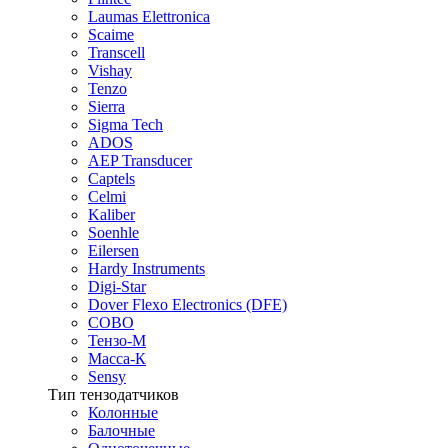
Laumas Elettronica
Scaime
Transcell
Vishay
Tenzo
Sierra
Sigma Tech
ADOS
AEP Transducer
Captels
Celmi
Kaliber
Soenhle
Eilersen
Hardy Instruments
Digi-Star
Dover Flexo Electronics (DFE)
COBO
Тензо-М
Масса-К
Sensy
Тип тензодатчиков
Колонные
Балочные