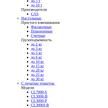
до 5 т
до 10 т
Производители
CAS
Настольные
Простого взвешивания
Фасовочные
Порционные
Счетные
Грузоподъемность
до 2 кг
до 3 кг
до 5 кг
до 6 кг
до 10 кг
до 15 кг
до 20 кг
до 25 кг
до 30 кг
С печатью этикеток
Модели
CL7000-S
CL3000-B
CL3000-P
CL3000J-B