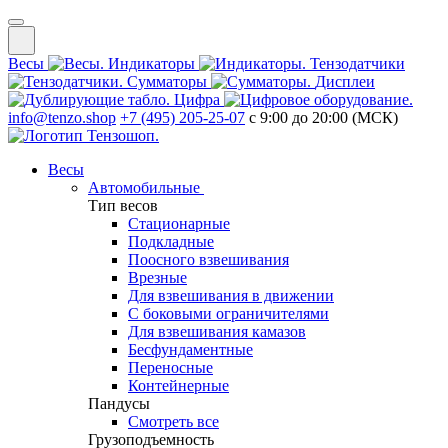
Весы
Индикаторы
Тензодатчики
Сумматоры
Дисплеи
Цифра
info@tenzo.shop
+7 (495) 205-25-07
с 9:00 до 20:00 (МСК)
Весы
Автомобильные
Тип весов
Стационарные
Подкладные
Поосного взвешивания
Врезные
Для взвешивания в движении
С боковыми ограничителями
Для взвешивания камазов
Бесфундаментные
Переносные
Контейнерные
Пандусы
Смотреть все
Грузоподъемность