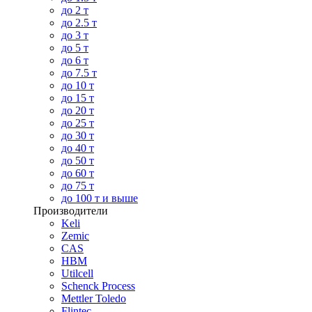
до 2 т
до 2.5 т
до 3 т
до 5 т
до 6 т
до 7.5 т
до 10 т
до 15 т
до 20 т
до 25 т
до 30 т
до 40 т
до 50 т
до 60 т
до 75 т
до 100 т и выше
Производители
Keli
Zemic
CAS
HBM
Utilcell
Schenck Process
Mettler Toledo
Flintec