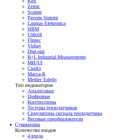
Keli
Zemic
Scaime
Pavone Sistemi
Laumas Elettronica
HBM
Utilcell
Flintec
Vishay
Digi-star
B+L Industrial Measurements
МИДЛ
Скейл
Масса-К
Mettler Toledo
Тип индикаторов
Аналоговые
Цифровые
Контроллеры
Тестеры тензодатчиков
Симуляторы сигнала тензодатчика
Весовые преобразователи
Сумматоры
Количество входов
4 входа