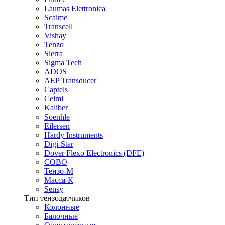
Laumas Elettronica
Scaime
Transcell
Vishay
Tenzo
Sierra
Sigma Tech
ADOS
AEP Transducer
Captels
Celmi
Kaliber
Soenhle
Eilersen
Hardy Instruments
Digi-Star
Dover Flexo Electronics (DFE)
COBO
Тензо-М
Масса-К
Sensy
Тип тензодатчиков
Колонные
Балочные