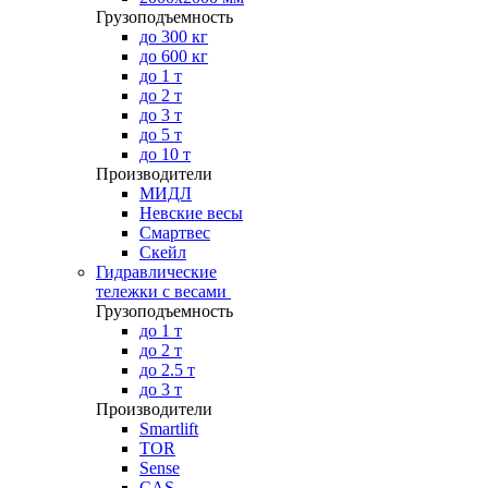
Грузоподъемность
до 300 кг
до 600 кг
до 1 т
до 2 т
до 3 т
до 5 т
до 10 т
Производители
МИДЛ
Невские весы
Смартвес
Скейл
Гидравлические
тележки с весами
Грузоподъемность
до 1 т
до 2 т
до 2.5 т
до 3 т
Производители
Smartlift
TOR
Sense
CAS