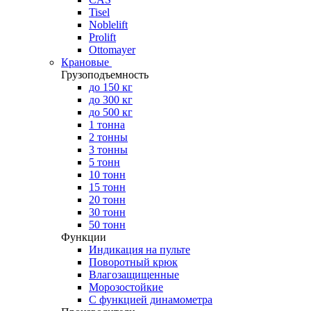
Tisel
Noblelift
Prolift
Ottomayer
Крановые
Грузоподъемность
до 150 кг
до 300 кг
до 500 кг
1 тонна
2 тонны
3 тонны
5 тонн
10 тонн
15 тонн
20 тонн
30 тонн
50 тонн
Функции
Индикация на пульте
Поворотный крюк
Влагозащищенные
Морозостойкие
С функцией динамометра