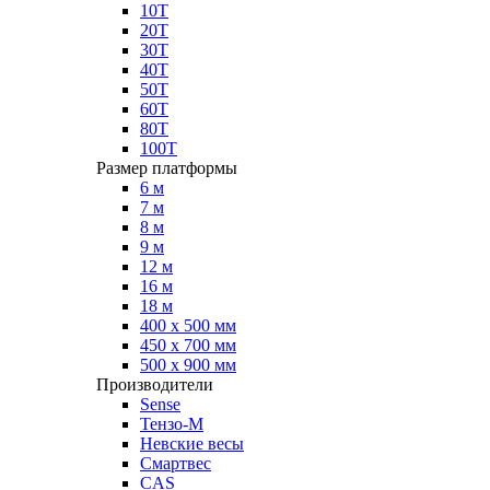
10Т
20Т
30Т
40Т
50Т
60Т
80Т
100Т
Размер платформы
6 м
7 м
8 м
9 м
12 м
16 м
18 м
400 х 500 мм
450 х 700 мм
500 х 900 мм
Производители
Sense
Тензо-М
Невские весы
Смартвес
CAS