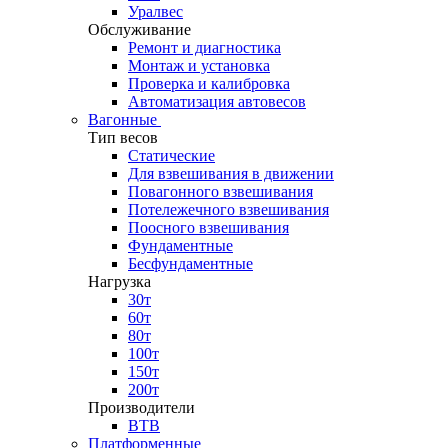
Уралвес
Обслуживание
Ремонт и диагностика
Монтаж и установка
Проверка и калибровка
Автоматизация автовесов
Вагонные
Тип весов
Статические
Для взвешивания в движении
Повагонного взвешивания
Потележечного взвешивания
Поосного взвешивания
Фундаментные
Бесфундаментные
Нагрузка
30т
60т
80т
100т
150т
200т
Производители
ВТВ
Платформенные