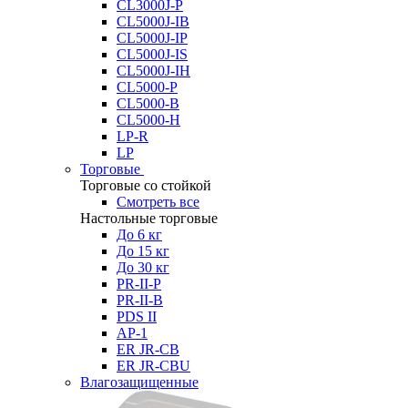
CL3000J-P
CL5000J-IB
CL5000J-IP
CL5000J-IS
CL5000J-IH
CL5000-P
CL5000-B
CL5000-H
LP-R
LP
Торговые
Торговые со стойкой
Смотреть все
Настольные торговые
До 6 кг
До 15 кг
До 30 кг
PR-II-P
PR-II-B
PDS II
AP-1
ER JR-CB
ER JR-CBU
Влагозащищенные