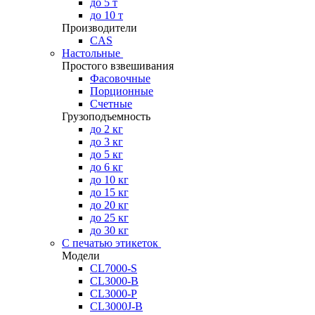
до 5 т
до 10 т
Производители
CAS
Настольные
Простого взвешивания
Фасовочные
Порционные
Счетные
Грузоподъемность
до 2 кг
до 3 кг
до 5 кг
до 6 кг
до 10 кг
до 15 кг
до 20 кг
до 25 кг
до 30 кг
С печатью этикеток
Модели
CL7000-S
CL3000-B
CL3000-P
CL3000J-B