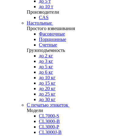
до 5 т
до 10 т
Производители
CAS
Настольные
Простого взвешивания
Фасовочные
Порционные
Счетные
Грузоподъемность
до 2 кг
до 3 кг
до 5 кг
до 6 кг
до 10 кг
до 15 кг
до 20 кг
до 25 кг
до 30 кг
С печатью этикеток
Модели
CL7000-S
CL3000-B
CL3000-P
CL3000J-B