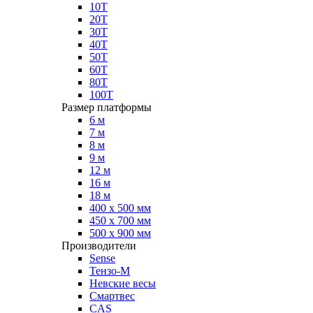
10Т
20Т
30Т
40Т
50Т
60Т
80Т
100Т
Размер платформы
6 м
7 м
8 м
9 м
12 м
16 м
18 м
400 х 500 мм
450 х 700 мм
500 х 900 мм
Производители
Sense
Тензо-М
Невские весы
Смартвес
CAS