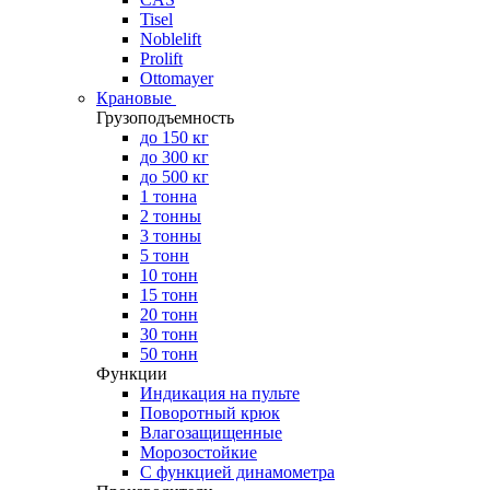
Tisel
Noblelift
Prolift
Ottomayer
Крановые
Грузоподъемность
до 150 кг
до 300 кг
до 500 кг
1 тонна
2 тонны
3 тонны
5 тонн
10 тонн
15 тонн
20 тонн
30 тонн
50 тонн
Функции
Индикация на пульте
Поворотный крюк
Влагозащищенные
Морозостойкие
С функцией динамометра