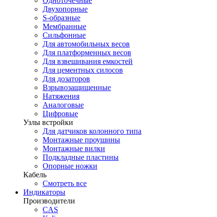
Одноточечные
Двухопорные
S-образные
Мембранные
Сильфонные
Для автомобильных весов
Для платформенных весов
Для взвешивания емкостей
Для цементных силосов
Для дозаторов
Взрывозащищенные
Натяжения
Аналоговые
Цифровые
Узлы встройки
Для датчиков колонного типа
Монтажные проушины
Монтажные вилки
Подкладные пластины
Опорные ножки
Кабель
Смотреть все
Индикаторы
Производители
CAS