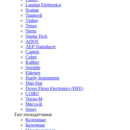
Laumas Elettronica
Scaime
Transcell
Vishay
Tenzo
Sierra
Sigma Tech
ADOS
AEP Transducer
Captels
Celmi
Kaliber
Soenhle
Eilersen
Hardy Instruments
Digi-Star
Dover Flexo Electronics (DFE)
COBO
Тензо-М
Масса-К
Sensy
Тип тензодатчиков
Колонные
Балочные