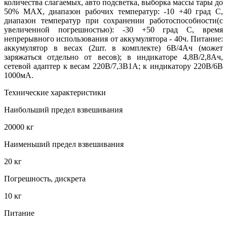
количества слагаемых, авто подсветка, выборка массы тары до
50% MAX, диапазон рабочих температур: -10 +40 град С,
диапазон температур при сохранении работоспособности(с
увеличенной погрешностью): -30 +50 град С, время
непрерывного использования от аккумулятора - 40ч. Питание:
аккумулятор в весах (2шт. в комплекте) 6В/4Ач (может
заряжаться отдельно от весов); в индикаторе 4,8В/2,8Ач,
сетевой адаптер к весам 220В/7,3В1А; к индикатору 220В/6В
1000мА.
Технические характеристики
Наибольший предел взвешивания
20000 кг
Наименьший предел взвешивания
20 кг
Погрешность, дискрета
10 кг
Питание