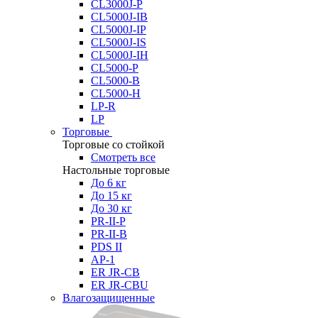
CL3000J-P
CL5000J-IB
CL5000J-IP
CL5000J-IS
CL5000J-IH
CL5000-P
CL5000-B
CL5000-H
LP-R
LP
Торговые
Торговые со стойкой
Смотреть все
Настольные торговые
До 6 кг
До 15 кг
До 30 кг
PR-II-P
PR-II-B
PDS II
AP-1
ER JR-CB
ER JR-CBU
Влагозащищенные