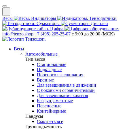
Весы
Индикаторы
Тензодатчики
Сумматоры
Дисплеи
Цифра
info@tenzo.shop
+7 (495) 205-25-07
с 9:00 до 20:00 (МСК)
Весы
Автомобильные
Тип весов
Стационарные
Подкладные
Поосного взвешивания
Врезные
Для взвешивания в движении
С боковыми ограничителями
Для взвешивания камазов
Бесфундаментные
Переносные
Контейнерные
Пандусы
Смотреть все
Грузоподъемность