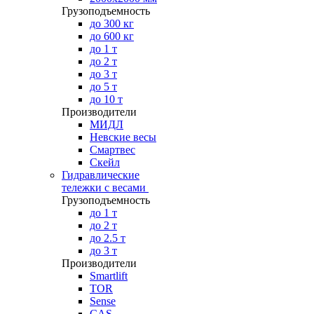
Грузоподъемность
до 300 кг
до 600 кг
до 1 т
до 2 т
до 3 т
до 5 т
до 10 т
Производители
МИДЛ
Невские весы
Смартвес
Скейл
Гидравлические
тележки с весами
Грузоподъемность
до 1 т
до 2 т
до 2.5 т
до 3 т
Производители
Smartlift
TOR
Sense
CAS