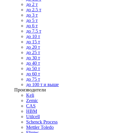
до 2 т
до 2.5 т
до 3 т
до 5 т
до 6 т
до 7.5 т
до 10 т
до 15 т
до 20 т
до 25 т
до 30 т
до 40 т
до 50 т
до 60 т
до 75 т
до 100 т и выше
Производители
Keli
Zemic
CAS
HBM
Utilcell
Schenck Process
Mettler Toledo
Flintec