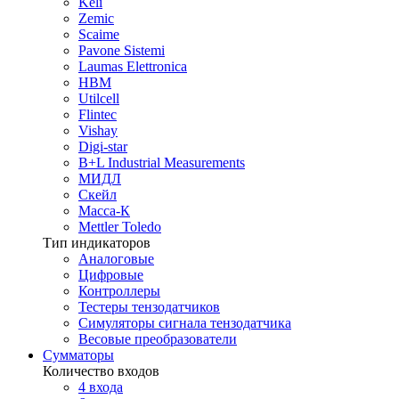
Keli
Zemic
Scaime
Pavone Sistemi
Laumas Elettronica
HBM
Utilcell
Flintec
Vishay
Digi-star
B+L Industrial Measurements
МИДЛ
Скейл
Масса-К
Mettler Toledo
Тип индикаторов
Аналоговые
Цифровые
Контроллеры
Тестеры тензодатчиков
Симуляторы сигнала тензодатчика
Весовые преобразователи
Сумматоры
Количество входов
4 входа