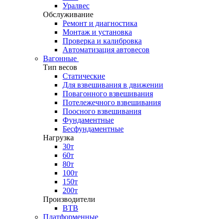
Уралвес
Обслуживание
Ремонт и диагностика
Монтаж и установка
Проверка и калибровка
Автоматизация автовесов
Вагонные
Тип весов
Статические
Для взвешивания в движении
Повагонного взвешивания
Потележечного взвешивания
Поосного взвешивания
Фундаментные
Бесфундаментные
Нагрузка
30т
60т
80т
100т
150т
200т
Производители
ВТВ
Платформенные