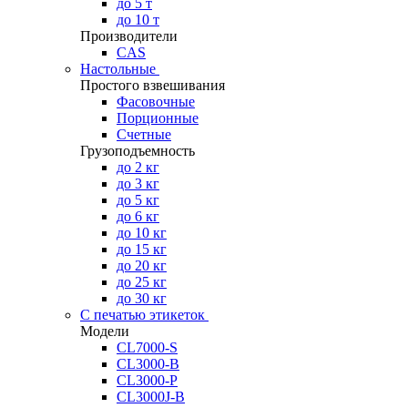
до 5 т
до 10 т
Производители
CAS
Настольные
Простого взвешивания
Фасовочные
Порционные
Счетные
Грузоподъемность
до 2 кг
до 3 кг
до 5 кг
до 6 кг
до 10 кг
до 15 кг
до 20 кг
до 25 кг
до 30 кг
С печатью этикеток
Модели
CL7000-S
CL3000-B
CL3000-P
CL3000J-B