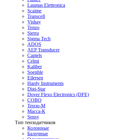
Laumas Elettronica
Scaime
Transcell
Vishay
Tenzo
Sierra
Sigma Tech
ADOS
AEP Transducer
Captels
Celmi
Kaliber
Soenhle
Eilersen
Hardy Instruments
Digi-Star
Dover Flexo Electronics (DFE)
COBO
Тензо-М
Масса-К
Sensy
Тип тензодатчиков
Колонные
Балочные