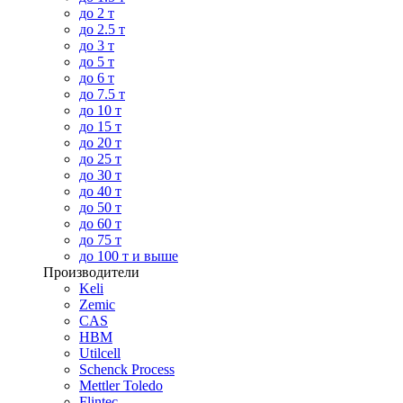
до 2 т
до 2.5 т
до 3 т
до 5 т
до 6 т
до 7.5 т
до 10 т
до 15 т
до 20 т
до 25 т
до 30 т
до 40 т
до 50 т
до 60 т
до 75 т
до 100 т и выше
Производители
Keli
Zemic
CAS
HBM
Utilcell
Schenck Process
Mettler Toledo
Flintec