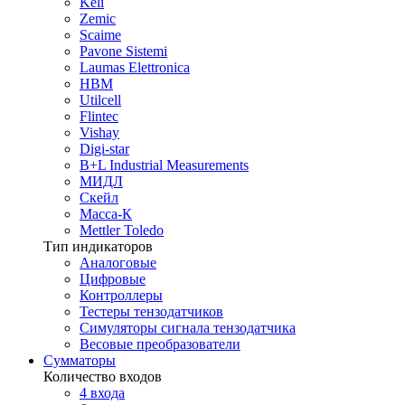
Keli
Zemic
Scaime
Pavone Sistemi
Laumas Elettronica
HBM
Utilcell
Flintec
Vishay
Digi-star
B+L Industrial Measurements
МИДЛ
Скейл
Масса-К
Mettler Toledo
Тип индикаторов
Аналоговые
Цифровые
Контроллеры
Тестеры тензодатчиков
Симуляторы сигнала тензодатчика
Весовые преобразователи
Сумматоры
Количество входов
4 входа