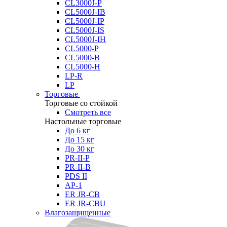
CL3000J-P
CL5000J-IB
CL5000J-IP
CL5000J-IS
CL5000J-IH
CL5000-P
CL5000-B
CL5000-H
LP-R
LP
Торговые
Торговые со стойкой
Смотреть все
Настольные торговые
До 6 кг
До 15 кг
До 30 кг
PR-II-P
PR-II-B
PDS II
AP-1
ER JR-CB
ER JR-CBU
Влагозащищенные