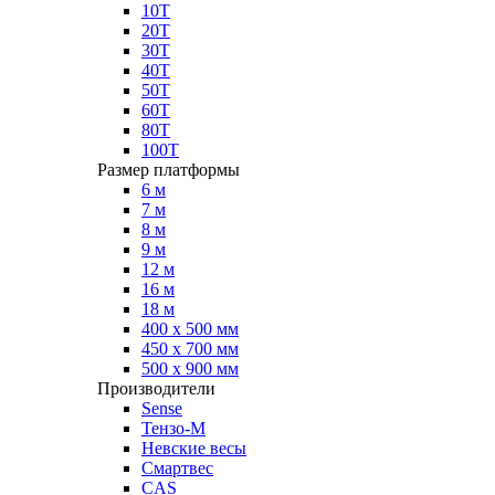
10Т
20Т
30Т
40Т
50Т
60Т
80Т
100Т
Размер платформы
6 м
7 м
8 м
9 м
12 м
16 м
18 м
400 х 500 мм
450 х 700 мм
500 х 900 мм
Производители
Sense
Тензо-М
Невские весы
Смартвес
CAS