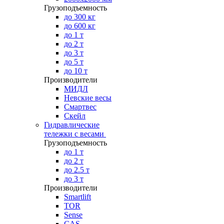
Грузоподъемность
до 300 кг
до 600 кг
до 1 т
до 2 т
до 3 т
до 5 т
до 10 т
Производители
МИДЛ
Невские весы
Смартвес
Скейл
Гидравлические
тележки с весами
Грузоподъемность
до 1 т
до 2 т
до 2.5 т
до 3 т
Производители
Smartlift
TOR
Sense
CAS