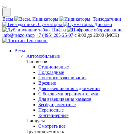
Весы
Индикаторы
Тензодатчики
Сумматоры
Дисплеи
Цифра
info@tenzo.shop
+7 (495) 205-25-07
с 9:00 до 20:00 (МСК)
Весы
Автомобильные
Тип весов
Стационарные
Подкладные
Поосного взвешивания
Врезные
Для взвешивания в движении
С боковыми ограничителями
Для взвешивания камазов
Бесфундаментные
Переносные
Контейнерные
Пандусы
Смотреть все
Грузоподъемность