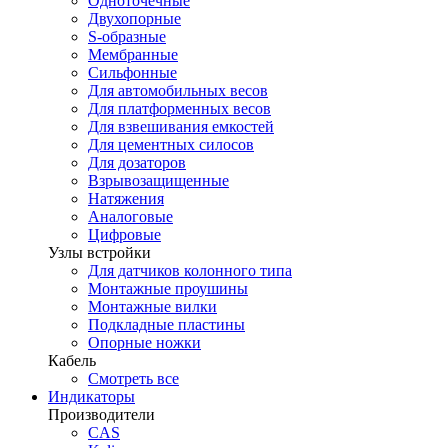
Одноточечные
Двухопорные
S-образные
Мембранные
Сильфонные
Для автомобильных весов
Для платформенных весов
Для взвешивания емкостей
Для цементных силосов
Для дозаторов
Взрывозащищенные
Натяжения
Аналоговые
Цифровые
Узлы встройки
Для датчиков колонного типа
Монтажные проушины
Монтажные вилки
Подкладные пластины
Опорные ножки
Кабель
Смотреть все
Индикаторы
Производители
CAS