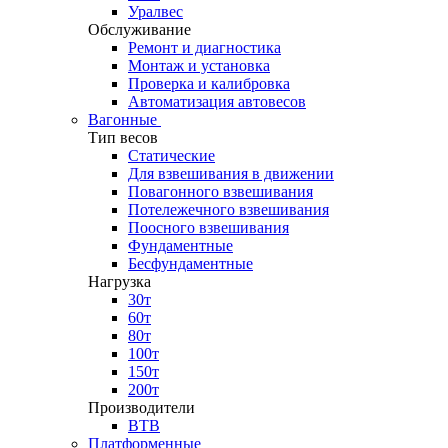
Уралвес
Обслуживание
Ремонт и диагностика
Монтаж и установка
Проверка и калибровка
Автоматизация автовесов
Вагонные
Тип весов
Статические
Для взвешивания в движении
Повагонного взвешивания
Потележечного взвешивания
Поосного взвешивания
Фундаментные
Бесфундаментные
Нагрузка
30т
60т
80т
100т
150т
200т
Производители
ВТВ
Платформенные