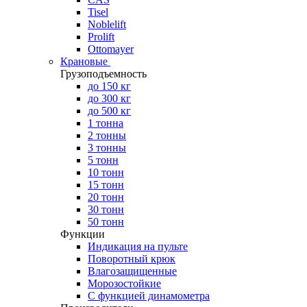
Tisel
Noblelift
Prolift
Ottomayer
Крановые
Грузоподъемность
до 150 кг
до 300 кг
до 500 кг
1 тонна
2 тонны
3 тонны
5 тонн
10 тонн
15 тонн
20 тонн
30 тонн
50 тонн
Функции
Индикация на пульте
Поворотный крюк
Влагозащищенные
Морозостойкие
С функцией динамометра