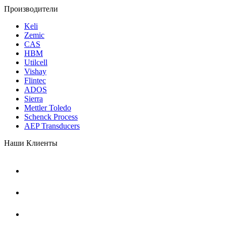
Производители
Keli
Zemic
CAS
HBM
Utilcell
Vishay
Flintec
ADOS
Sierra
Mettler Toledo
Schenck Process
AEP Transducers
Наши Клиенты