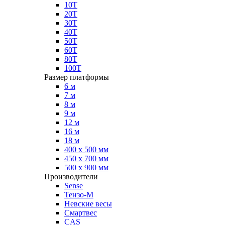
10Т
20Т
30Т
40Т
50Т
60Т
80Т
100Т
Размер платформы
6 м
7 м
8 м
9 м
12 м
16 м
18 м
400 х 500 мм
450 х 700 мм
500 х 900 мм
Производители
Sense
Тензо-М
Невские весы
Смартвес
CAS