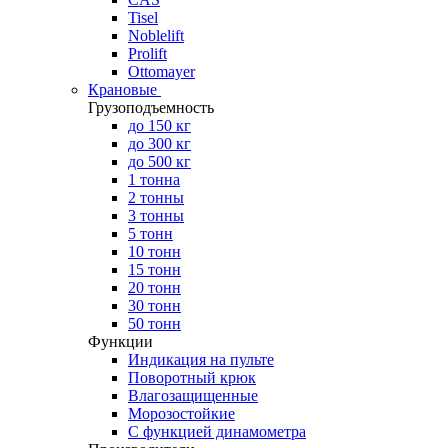
Tisel
Noblelift
Prolift
Ottomayer
Крановые
Грузоподъемность
до 150 кг
до 300 кг
до 500 кг
1 тонна
2 тонны
3 тонны
5 тонн
10 тонн
15 тонн
20 тонн
30 тонн
50 тонн
Функции
Индикация на пульте
Поворотный крюк
Влагозащищенные
Морозостойкие
С функцией динамометра