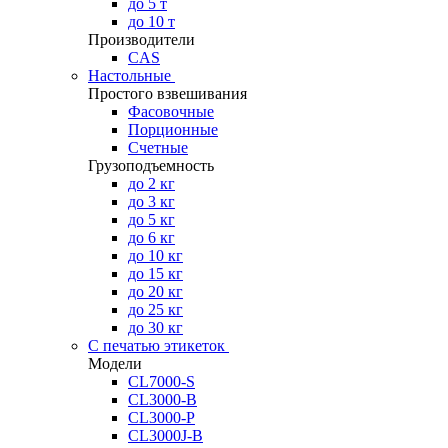
до 5 т
до 10 т
Производители
CAS
Настольные
Простого взвешивания
Фасовочные
Порционные
Счетные
Грузоподъемность
до 2 кг
до 3 кг
до 5 кг
до 6 кг
до 10 кг
до 15 кг
до 20 кг
до 25 кг
до 30 кг
С печатью этикеток
Модели
CL7000-S
CL3000-B
CL3000-P
CL3000J-B