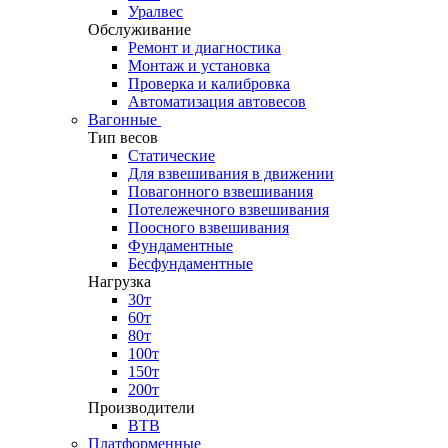
Уралвес
Обслуживание
Ремонт и диагностика
Монтаж и установка
Проверка и калибровка
Автоматизация автовесов
Вагонные
Тип весов
Статические
Для взвешивания в движении
Повагонного взвешивания
Потележечного взвешивания
Поосного взвешивания
Фундаментные
Бесфундаментные
Нагрузка
30т
60т
80т
100т
150т
200т
Производители
ВТВ
Платформенные