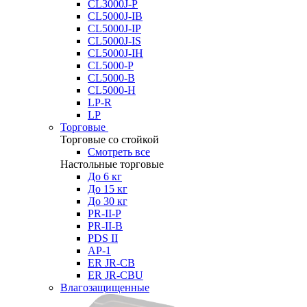
CL3000J-P
CL5000J-IB
CL5000J-IP
CL5000J-IS
CL5000J-IH
CL5000-P
CL5000-B
CL5000-H
LP-R
LP
Торговые
Торговые со стойкой
Смотреть все
Настольные торговые
До 6 кг
До 15 кг
До 30 кг
PR-II-P
PR-II-B
PDS II
AP-1
ER JR-CB
ER JR-CBU
Влагозащищенные