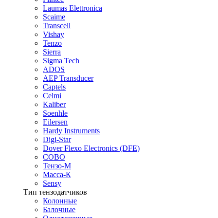
Laumas Elettronica
Scaime
Transcell
Vishay
Tenzo
Sierra
Sigma Tech
ADOS
AEP Transducer
Captels
Celmi
Kaliber
Soenhle
Eilersen
Hardy Instruments
Digi-Star
Dover Flexo Electronics (DFE)
COBO
Тензо-М
Масса-К
Sensy
Тип тензодатчиков
Колонные
Балочные