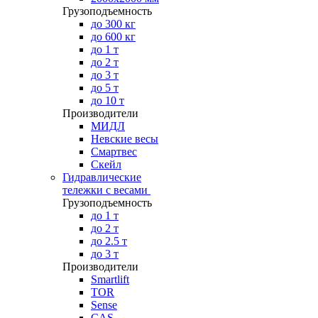
Грузоподъемность
до 300 кг
до 600 кг
до 1 т
до 2 т
до 3 т
до 5 т
до 10 т
Производители
МИДЛ
Невские весы
Смартвес
Скейл
Гидравлические
тележки с весами
Грузоподъемность
до 1 т
до 2 т
до 2.5 т
до 3 т
Производители
Smartlift
TOR
Sense
CAS