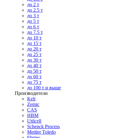
до 2 т
до 2.5 т
до 3 т
до 5 т
до 6 т
до 7.5 т
до 10 т
до 15 т
до 20 т
до 25 т
до 30 т
до 40 т
до 50 т
до 60 т
до 75 т
до 100 т и выше
Производители
Keli
Zemic
CAS
HBM
Utilcell
Schenck Process
Mettler Toledo
Flintec