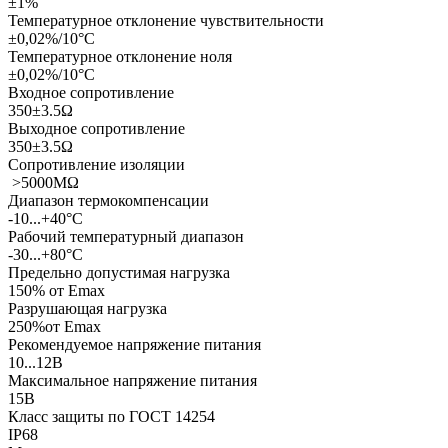
±1%
Температурное отклонение чувствительности
±0,02%/10°С
Температурное отклонение ноля
±0,02%/10°С
Входное сопротивление
350±3.5Ω
Выходное сопротивление
350±3.5Ω
Сопротивление изоляции
>5000MΩ
Диапазон термокомпенсации
-10...+40°С
Рабочий температурный диапазон
-30...+80°С
Предельно допустимая нагрузка
150% от Еmax
Разрушающая нагрузка
250%от Еmax
Рекомендуемое напряжение питания
10...12В
Максимальное напряжение питания
15В
Класс защиты по ГОСТ 14254
IP68