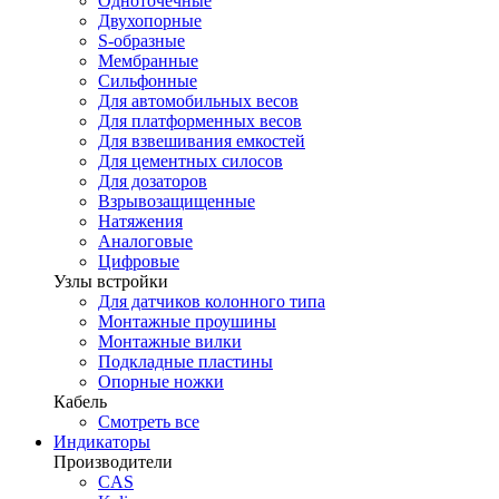
Одноточечные
Двухопорные
S-образные
Мембранные
Сильфонные
Для автомобильных весов
Для платформенных весов
Для взвешивания емкостей
Для цементных силосов
Для дозаторов
Взрывозащищенные
Натяжения
Аналоговые
Цифровые
Узлы встройки
Для датчиков колонного типа
Монтажные проушины
Монтажные вилки
Подкладные пластины
Опорные ножки
Кабель
Смотреть все
Индикаторы
Производители
CAS