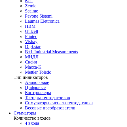
Keli
Zemic
Scaime
Pavone Sistemi
Laumas Elettronica
HBM
Utilcell
Flintec
Vishay
Digi-star
B+L Industrial Measurements
МИДЛ
Скейл
Масса-К
Mettler Toledo
Тип индикаторов
Аналоговые
Цифровые
Контроллеры
Тестеры тензодатчиков
Симуляторы сигнала тензодатчика
Весовые преобразователи
Сумматоры
Количество входов
4 входа