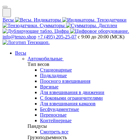
Весы
Индикаторы
Тензодатчики
Сумматоры
Дисплеи
Цифра
info@tenzo.shop
+7 (495) 205-25-07
с 9:00 до 20:00 (МСК)
Весы
Автомобильные
Тип весов
Стационарные
Подкладные
Поосного взвешивания
Врезные
Для взвешивания в движении
С боковыми ограничителями
Для взвешивания камазов
Бесфундаментные
Переносные
Контейнерные
Пандусы
Смотреть все
Грузоподъемность