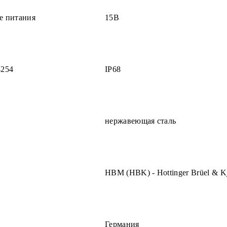
е питания
15В
4254
IP68
нержавеющая сталь
HBM (HBK) - Hottinger Brüel & K
Германия