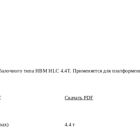
балочного типа HBM HLC 4.4T. Применяется для платформенн
C
Скачать PDF
max)
4.4 т