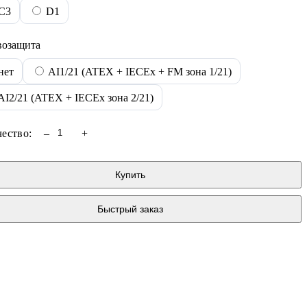
ля дозаторов
С3
D1
зрывозащищенные
атяжения
возащита
налоговые
нет
AI1/21 (ATEX + IECEx + FM зона 1/21)
ифровые
AI2/21 (ATEX + IECEx зона 2/21)
ество:
–
+
Купить
Быстрый заказ