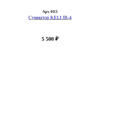
Арт. 0113
Сумматор KELI JB-4
5 500 ₽