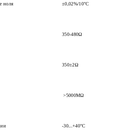
е ноля
±0,02%/10°С
350-480Ω
350±2Ω
>5000MΩ
ции
-30...+40°С