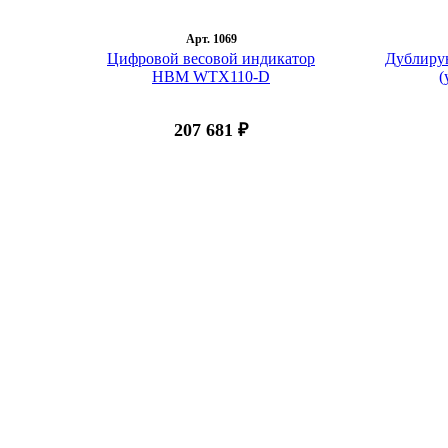
Арт. 1069
Цифровой весовой индикатор
Дублирую
HBM WTX110-D
(
207 681 ₽