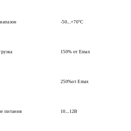
иапазон
-50...+70°С
грузка
150% от Еmax
250%от Еmax
ие питания
10...12В