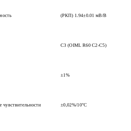
ность
(РКП) 1.94±0.01 мВ/В
С3 (OIML R60 C2-C5)
±1%
е чувствительности
±0,02%/10°С