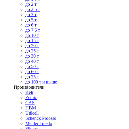
до 2 т
до 2.5 т
до 3 т
до 5 т
до 6 т
до 7.5 т
до 10 т
до 15 т
до 20 т
до 25 т
до 30 т
до 40 т
до 50 т
до 60 т
до 75 т
до 100 т и выше
Производители
Keli
Zemic
CAS
HBM
Utilcell
Schenck Process
Mettler Toledo
Flintec