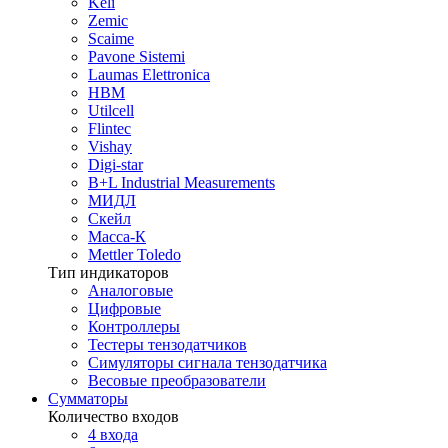
Keli
Zemic
Scaime
Pavone Sistemi
Laumas Elettronica
HBM
Utilcell
Flintec
Vishay
Digi-star
B+L Industrial Measurements
МИДЛ
Скейл
Масса-К
Mettler Toledo
Тип индикаторов
Аналоговые
Цифровые
Контроллеры
Тестеры тензодатчиков
Симуляторы сигнала тензодатчика
Весовые преобразователи
Сумматоры
Количество входов
4 входа