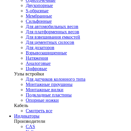
Одноточечные
Двухопорные
S-образные
Мембранные
Сильфонные
Для автомобильных весов
Для платформенных весов
Для взвешивания емкостей
Для цементных силосов
Для дозаторов
Взрывозащищенные
Натяжения
Аналоговые
Цифровые
Узлы встройки
Для датчиков колонного типа
Монтажные проушины
Монтажные вилки
Подкладные пластины
Опорные ножки
Кабель
Смотреть все
Индикаторы
Производители
CAS