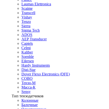
Laumas Elettronica
Scaime
Transcell
Vishay
Tenzo
Sierra
Sigma Tech
ADOS
AEP Transducer
Captels
Celmi
Kaliber
Soenhle
Eilersen
Hardy Instruments
Digi-Star
Dover Flexo Electronics (DFE)
COBO
Тензо-М
Масса-К
Sensy
Тип тензодатчиков
Колонные
Балочные