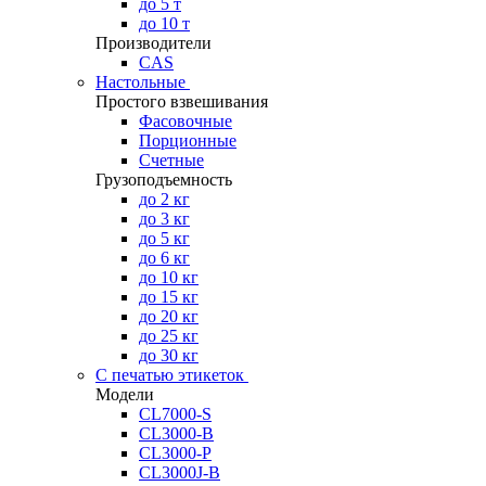
до 5 т
до 10 т
Производители
CAS
Настольные
Простого взвешивания
Фасовочные
Порционные
Счетные
Грузоподъемность
до 2 кг
до 3 кг
до 5 кг
до 6 кг
до 10 кг
до 15 кг
до 20 кг
до 25 кг
до 30 кг
С печатью этикеток
Модели
CL7000-S
CL3000-B
CL3000-P
CL3000J-B