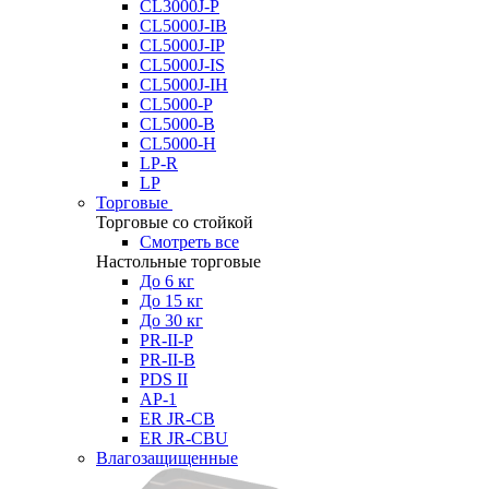
CL3000J-P
CL5000J-IB
CL5000J-IP
CL5000J-IS
CL5000J-IH
CL5000-P
CL5000-B
CL5000-H
LP-R
LP
Торговые
Торговые со стойкой
Смотреть все
Настольные торговые
До 6 кг
До 15 кг
До 30 кг
PR-II-P
PR-II-B
PDS II
AP-1
ER JR-CB
ER JR-CBU
Влагозащищенные