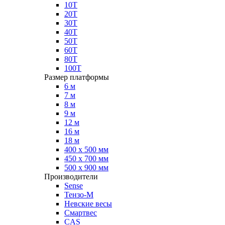
10Т
20Т
30Т
40Т
50Т
60Т
80Т
100Т
Размер платформы
6 м
7 м
8 м
9 м
12 м
16 м
18 м
400 х 500 мм
450 х 700 мм
500 х 900 мм
Производители
Sense
Тензо-М
Невские весы
Смартвес
CAS