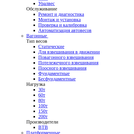
Уралвес
Обслуживание
Ремонт и диагностика
Монтаж и установка
Проверка и калибровка
Автоматизация автовесов
Вагонные
Тип весов
Статические
Для взвешивания в движении
Повагонного взвешивания
Потележечного взвешивания
Поосного взвешивания
Фундаментные
Бесфундаментные
Нагрузка
30т
60т
80т
100т
150т
200т
Производители
ВТВ
Платформенные