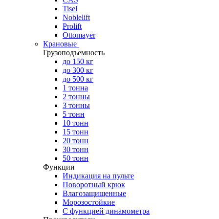
Tisel
Noblelift
Prolift
Ottomayer
Крановые
Грузоподъемность
до 150 кг
до 300 кг
до 500 кг
1 тонна
2 тонны
3 тонны
5 тонн
10 тонн
15 тонн
20 тонн
30 тонн
50 тонн
Функции
Индикация на пульте
Поворотный крюк
Влагозащищенные
Морозостойкие
С функцией динамометра