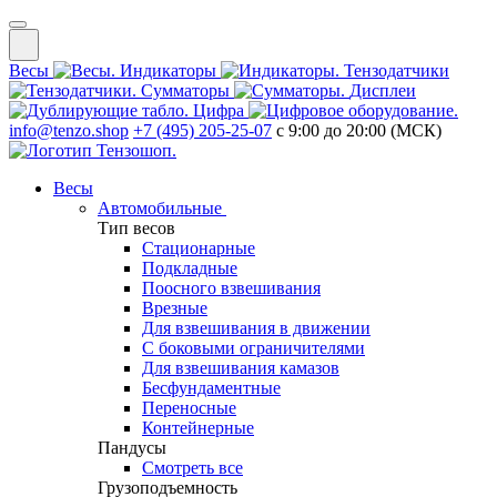
Весы
Индикаторы
Тензодатчики
Сумматоры
Дисплеи
Цифра
info@tenzo.shop
+7 (495) 205-25-07
с 9:00 до 20:00 (МСК)
Весы
Автомобильные
Тип весов
Стационарные
Подкладные
Поосного взвешивания
Врезные
Для взвешивания в движении
С боковыми ограничителями
Для взвешивания камазов
Бесфундаментные
Переносные
Контейнерные
Пандусы
Смотреть все
Грузоподъемность