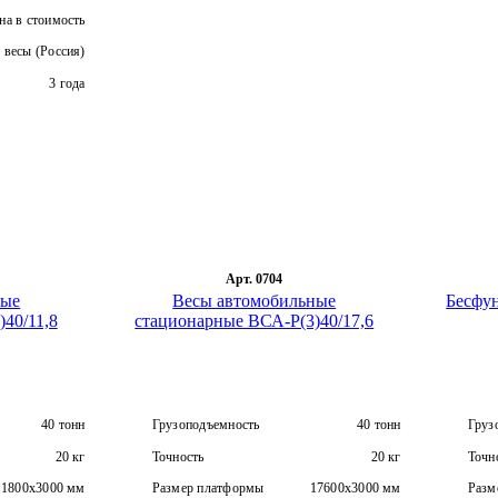
а в стоимость
 весы (Россия)
3 года
Арт. 0704
ные
Весы автомобильные
Бесфу
40/11,8
стационарные ВСА-Р(3)40/17,6
40 тонн
Грузоподъемность
40 тонн
Груз
20 кг
Точность
20 кг
Точн
11800х3000 мм
Размер платформы
17600х3000 мм
Разм