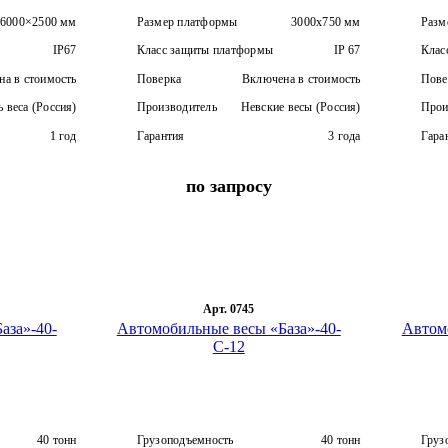
6000×2500 мм
Размер платформы
3000х750 мм
Разм
IP67
Класс защиты платформы
IP 67
Клас
а в стоимость
Поверка
Включена в стоимость
Пове
 веса (Россия)
Производитель
Невские весы (Россия)
Прои
1 год
Гарантия
3 года
Гара
по запросу
Арт. 0745
аза»-40-
Автомобильные весы «База»-40-
Автом
С-12
40 тонн
Грузоподъемность
40 тонн
Груз