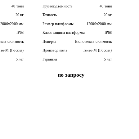
40 тонн
Грузоподъемность
40 тонн
20 кг
Точность
20 кг
12000х2000 мм
Размер платформы
12000х2000 мм
IP68
Класс защиты платформы
IP68
а в стоимость
Поверка
Включена в стоимость
нзо-М (Россия)
Производитель
Тензо-М (Россия)
5 лет
Гарантия
5 лет
по запросу