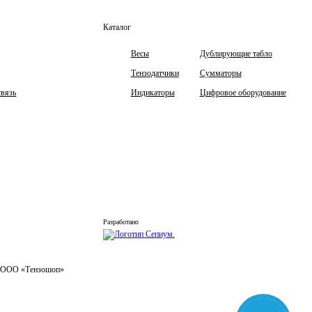
Каталог
Весы
Дублирующие табло
Тензодатчики
Сумматоры
связь
Индикаторы
Цифровое оборудование
Разработано
ы ООО «Тензошоп»