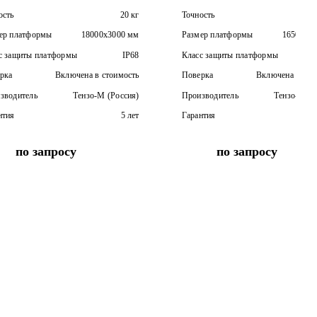
ость
20 кг
Точность
ер платформы
18000х3000 мм
Размер платформы
16500х3
с защиты платформы
IP68
Класс защиты платформы
рка
Включена в стоимость
Поверка
Включена в сто
зводитель
Тензо-М (Россия)
Производитель
Тензо-М (Р
нтия
5 лет
Гарантия
по запросу
по запросу