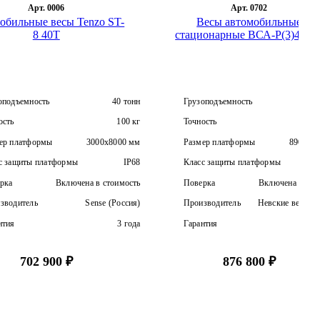
ров
Арт. 0006
Арт. 0702
обильные весы Tenzo ST-
Весы автомобильные
ищенные
8 40T
стационарные ВСА-Р(3)40/8,
е
оподъемность
40 тонн
Грузоподъемность
4
ость
100 кг
Точность
ер платформы
3000x8000 мм
Размер платформы
8900х3
с защиты платформы
IP68
Класс защиты платформы
рка
Включена в стоимость
Поверка
Включена в сто
зводитель
Sense (Россия)
Производитель
Невские весы (Р
нтия
3 года
Гарантия
702 900 ₽
876 800 ₽