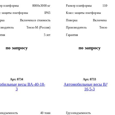
ер платформы
8000х3000 кг
Размер платформы
11000х3
с защиты платформы
IP65
Класс защиты платформы
рка
Включена в стоимость
Поверка
Включена в сто
зводитель
Тензо-М (Россия)
Производитель
Тензо-М (Р
нтия
5 лет
Гарантия
по запросу
по запросу
Арт. 0734
Арт. 0733
обильные весы ВА-40-18-
Автомобильные весы ВА-40
3
16,5-3
оподъемность
40 тонн
Грузоподъемность
4