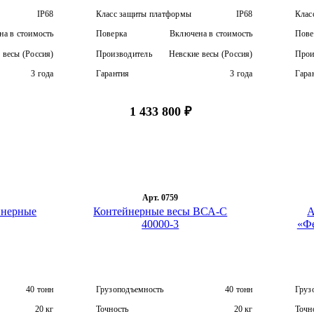
IP68
Класс защиты платформы
IP68
Клас
а в стоимость
Поверка
Включена в стоимость
Пове
 весы (Россия)
Производитель
Невские весы (Россия)
Прои
3 года
Гарантия
3 года
Гара
1 433 800 ₽
Арт. 0759
йнерные
Контейнерные весы ВСА-С
А
40000-3
«Фе
40 тонн
Грузоподъемность
40 тонн
Груз
20 кг
Точность
20 кг
Точн