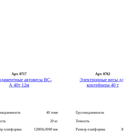
Арт. 0717
Арт. 0762
ндаментные автовесы ВС-
Электронные весы для
А 40т 12м
контейнера 40 т
оподъемность
40 тонн
Грузоподъемность
4
ость
20 кг
Точность
ер платформы
12000х3000 мм
Размер платформы
3000×