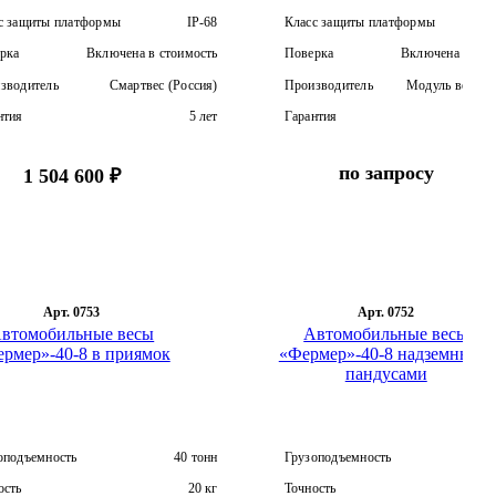
с защиты платформы
IP-68
Класс защиты платформы
рка
Включена в стоимость
Поверка
Включена в сто
зводитель
Смартвес (Россия)
Производитель
Модуль веса (Р
нтия
5 лет
Гарантия
по запросу
1 504 600 ₽
Арт. 0753
Арт. 0752
втомобильные весы
Автомобильные весы
рмер»-40-8 в приямок
«Фермер»-40-8 надземный с
пандусами
оподъемность
40 тонн
Грузоподъемность
4
ость
20 кг
Точность