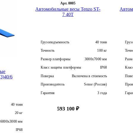
Для дозато
Арт. 0005
Electronics (DFE)
COBO
Автомобильные весы Tenzo ST-
Автом
Взрывозащ
7 40T
Масса-К
Натяжения
Аналоговы
Цифровые
Грузоподъемность
40 тонн
Груз
Точность
100 кг
Точн
Размер платформы
3000x7000 мм
Разм
Класс защиты платформы
IP68
Клас
ные
Поверка
Включена в стоимость
Пове
3)40/6
Производитель
Sense (Россия)
Прои
Гарантия
3 года
Гара
40 тонн
593 100 ₽
20 кг
6000х3000 мм
IP68