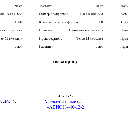
20 кг
Точность
20 кг
Точн
18000х3000 мм
Размер платформы
12000х3000 мм
Разм
IP68
Класс защиты платформы
IP68
Клас
а в стоимость
Поверка
Включена в стоимость
Пове
нзо-М (Россия)
Производитель
Тензо-М (Россия)
Прои
5 лет
Гарантия
5 лет
Гара
по запросу
Арт. 0725
А-40-12-
Автомобильные весы
«АВИОН»-40-12-2