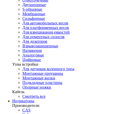
Одноточечные
Двухопорные
S-образные
Мембранные
Сильфонные
Для автомобильных весов
Для платформенных весов
Для взвешивания емкостей
Для цементных силосов
Для дозаторов
Взрывозащищенные
Натяжения
Аналоговые
Цифровые
Узлы встройки
Для датчиков колонного типа
Монтажные проушины
Монтажные вилки
Подкладные пластины
Опорные ножки
Кабель
Смотреть все
Индикаторы
Производители
CAS