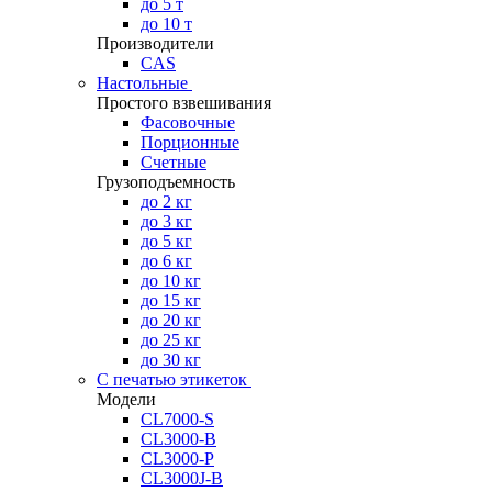
до 5 т
до 10 т
Производители
CAS
Настольные
Простого взвешивания
Фасовочные
Порционные
Счетные
Грузоподъемность
до 2 кг
до 3 кг
до 5 кг
до 6 кг
до 10 кг
до 15 кг
до 20 кг
до 25 кг
до 30 кг
С печатью этикеток
Модели
CL7000-S
CL3000-B
CL3000-P
CL3000J-B