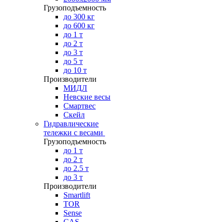
Грузоподъемность
до 300 кг
до 600 кг
до 1 т
до 2 т
до 3 т
до 5 т
до 10 т
Производители
МИДЛ
Невские весы
Смартвес
Скейл
Гидравлические
тележки с весами
Грузоподъемность
до 1 т
до 2 т
до 2.5 т
до 3 т
Производители
Smartlift
TOR
Sense
CAS