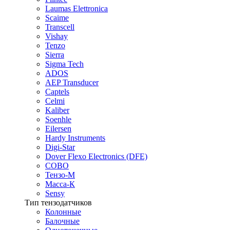
Laumas Elettronica
Scaime
Transcell
Vishay
Tenzo
Sierra
Sigma Tech
ADOS
AEP Transducer
Captels
Celmi
Kaliber
Soenhle
Eilersen
Hardy Instruments
Digi-Star
Dover Flexo Electronics (DFE)
COBO
Тензо-М
Масса-К
Sensy
Тип тензодатчиков
Колонные
Балочные