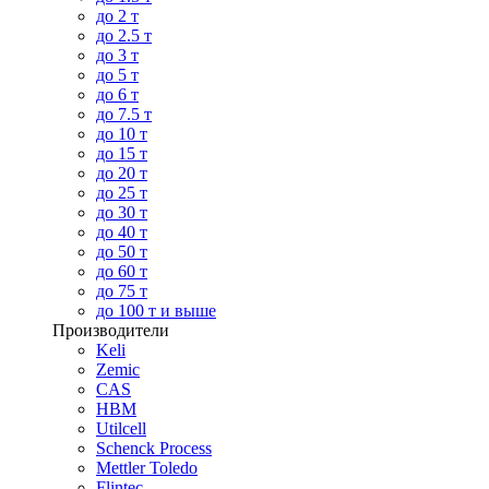
до 2 т
до 2.5 т
до 3 т
до 5 т
до 6 т
до 7.5 т
до 10 т
до 15 т
до 20 т
до 25 т
до 30 т
до 40 т
до 50 т
до 60 т
до 75 т
до 100 т и выше
Производители
Keli
Zemic
CAS
HBM
Utilcell
Schenck Process
Mettler Toledo
Flintec