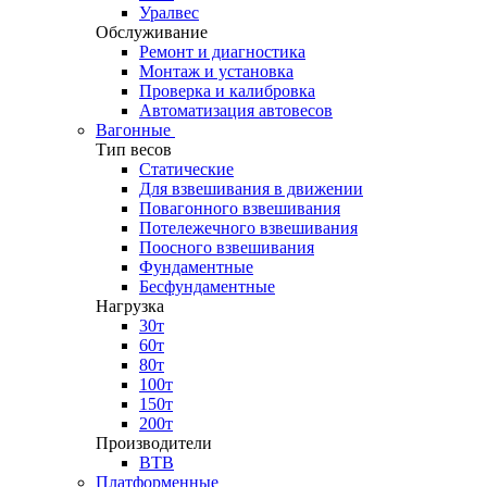
Уралвес
Обслуживание
Ремонт и диагностика
Монтаж и установка
Проверка и калибровка
Автоматизация автовесов
Вагонные
Тип весов
Статические
Для взвешивания в движении
Повагонного взвешивания
Потележечного взвешивания
Поосного взвешивания
Фундаментные
Бесфундаментные
Нагрузка
30т
60т
80т
100т
150т
200т
Производители
ВТВ
Платформенные