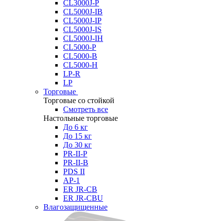
CL3000J-P
CL5000J-IB
CL5000J-IP
CL5000J-IS
CL5000J-IH
CL5000-P
CL5000-B
CL5000-H
LP-R
LP
Торговые
Торговые со стойкой
Смотреть все
Настольные торговые
До 6 кг
До 15 кг
До 30 кг
PR-II-P
PR-II-B
PDS II
AP-1
ER JR-CB
ER JR-CBU
Влагозащищенные