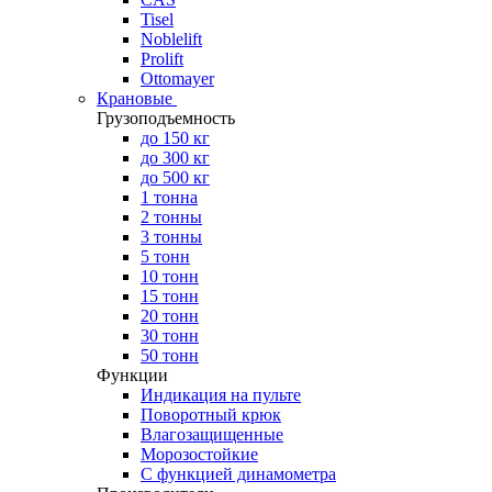
Tisel
Noblelift
Prolift
Ottomayer
Крановые
Грузоподъемность
до 150 кг
до 300 кг
до 500 кг
1 тонна
2 тонны
3 тонны
5 тонн
10 тонн
15 тонн
20 тонн
30 тонн
50 тонн
Функции
Индикация на пульте
Поворотный крюк
Влагозащищенные
Морозостойкие
С функцией динамометра