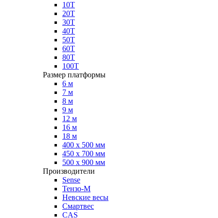
10Т
20Т
30Т
40Т
50Т
60Т
80Т
100Т
Размер платформы
6 м
7 м
8 м
9 м
12 м
16 м
18 м
400 х 500 мм
450 х 700 мм
500 х 900 мм
Производители
Sense
Тензо-М
Невские весы
Смартвес
CAS