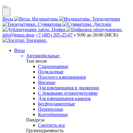
Весы
Индикаторы
Тензодатчики
Сумматоры
Дисплеи
Цифра
info@tenzo.shop
+7 (495) 205-25-07
с 9:00 до 20:00 (МСК)
Весы
Автомобильные
Тип весов
Стационарные
Подкладные
Поосного взвешивания
Врезные
Для взвешивания в движении
С боковыми ограничителями
Для взвешивания камазов
Бесфундаментные
Переносные
Контейнерные
Пандусы
Смотреть все
Грузоподъемность