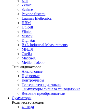
Keli
Zemic
Scaime
Pavone Sistemi
Laumas Elettronica
HBM
Utilcell
Flintec
Vishay
Digi-star
B+L Industrial Measurements
МИДЛ
Скейл
Масса-К
Mettler Toledo
Тип индикаторов
Аналоговые
Цифровые
Контроллеры
Тестеры тензодатчиков
Симуляторы сигнала тензодатчика
Весовые преобразователи
Сумматоры
Количество входов
4 входа