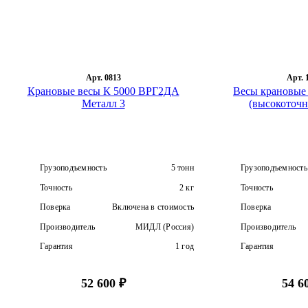
Арт. 0813
Арт. 
Крановые весы К 5000 ВРГ2ДА
Весы крановые
Металл 3
(высокоточн
Грузоподъемность
5 тонн
Грузоподъемность
Точность
2 кг
Точность
Поверка
Включена в стоимость
Поверка
Производитель
МИДЛ (Россия)
Производитель
Гарантия
1 год
Гарантия
52 600 ₽
54 6