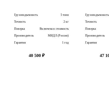
Грузоподъемность
5 тонн
Грузоподъемность
Точность
2 кг
Точность
Поверка
Включена в стоимость
Поверка
Производитель
МИДЛ (Россия)
Производитель
Гарантия
1 год
Гарантия
40 500 ₽
47 1