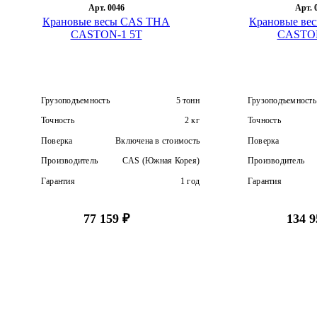
B+L Industrial Measurements
Арт. 0046
Арт. 
до 7.5 т
до 10 т
Dover F
Крановые весы CAS THA
Крановые ве
Складские
МИДЛ
CASTON-1 5T
CASTON
до 15 т
до 20 т
Тензо-
Скейл
Производители
до 25 т
до 30 т
Sensy
Масса-К
Грузоподъемность
до 40 т
до 50 т
Mettler Toledo
до 60 т
до 75 т
Грузоподъемность
5 тонн
Грузоподъемность
до 100 т и выше
Точность
2 кг
Точность
Поверка
Включена в стоимость
Поверка
Производитель
CAS (Южная Корея)
Производитель
Гарантия
1 год
Гарантия
77 159 ₽
134 9