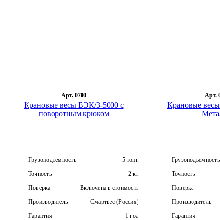
Арт. 0780
Арт. 
Крановые весы ВЭК/3-5000 с
Крановые весы
поворотным крюком
Мета
Грузоподъемность
5 тонн
Грузоподъемность
Точность
2 кг
Точность
Поверка
Включена в стоимость
Поверка
Производитель
Смартвес (Россия)
Производитель
Гарантия
1 год
Гарантия