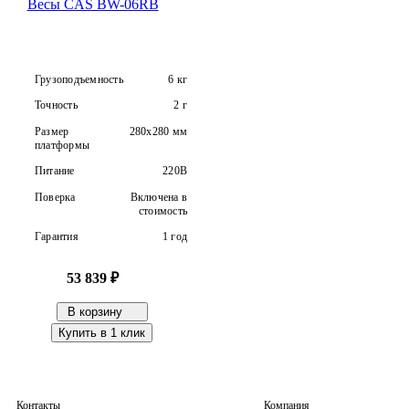
Весы CAS BW-06RB
Грузоподъемность
6 кг
Точность
2 г
Размер
280х280 мм
платформы
Питание
220В
Поверка
Включена в
стоимость
Гарантия
1 год
53 839 ₽
В корзину
Купить в 1 клик
Контакты
Компания