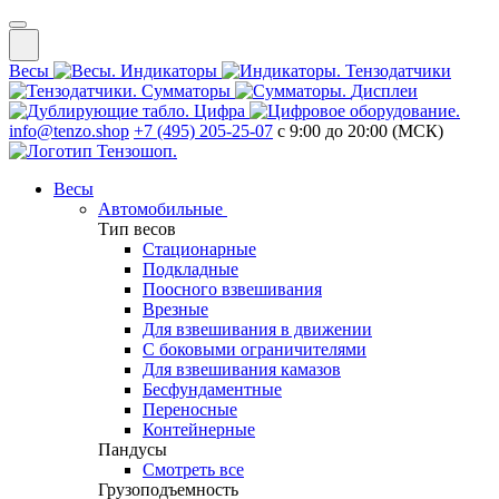
Весы
Индикаторы
Тензодатчики
Сумматоры
Дисплеи
Цифра
info@tenzo.shop
+7 (495) 205-25-07
с 9:00 до 20:00 (МСК)
Весы
Автомобильные
Тип весов
Стационарные
Подкладные
Поосного взвешивания
Врезные
Для взвешивания в движении
С боковыми ограничителями
Для взвешивания камазов
Бесфундаментные
Переносные
Контейнерные
Пандусы
Смотреть все
Грузоподъемность