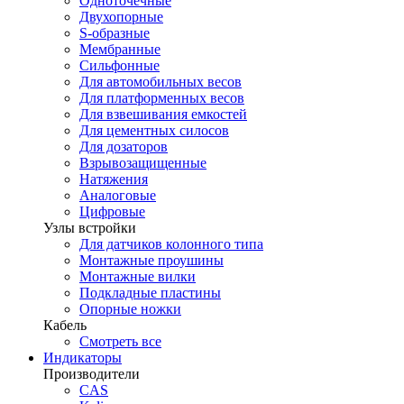
Одноточечные
Двухопорные
S-образные
Мембранные
Сильфонные
Для автомобильных весов
Для платформенных весов
Для взвешивания емкостей
Для цементных силосов
Для дозаторов
Взрывозащищенные
Натяжения
Аналоговые
Цифровые
Узлы встройки
Для датчиков колонного типа
Монтажные проушины
Монтажные вилки
Подкладные пластины
Опорные ножки
Кабель
Смотреть все
Индикаторы
Производители
CAS