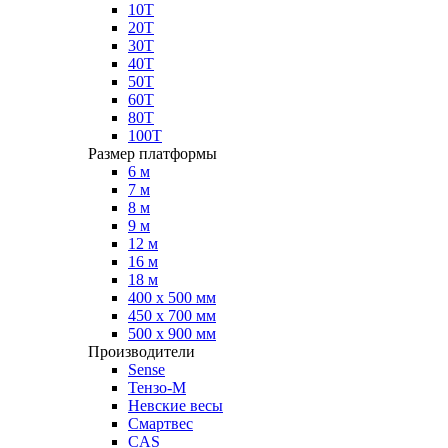
10Т
20Т
30Т
40Т
50Т
60Т
80Т
100Т
Размер платформы
6 м
7 м
8 м
9 м
12 м
16 м
18 м
400 х 500 мм
450 х 700 мм
500 х 900 мм
Производители
Sense
Тензо-М
Невские весы
Смартвес
CAS