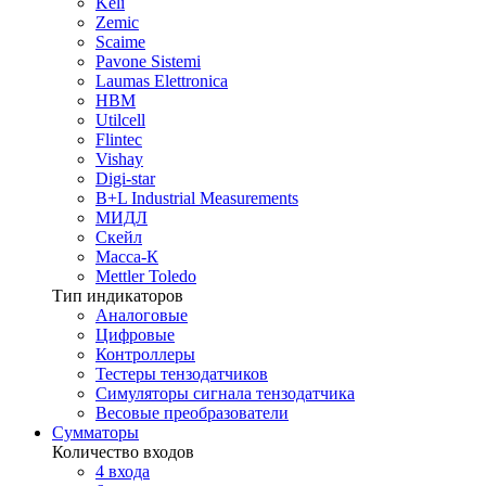
Keli
Zemic
Scaime
Pavone Sistemi
Laumas Elettronica
HBM
Utilcell
Flintec
Vishay
Digi-star
B+L Industrial Measurements
МИДЛ
Скейл
Масса-К
Mettler Toledo
Тип индикаторов
Аналоговые
Цифровые
Контроллеры
Тестеры тензодатчиков
Симуляторы сигнала тензодатчика
Весовые преобразователи
Сумматоры
Количество входов
4 входа