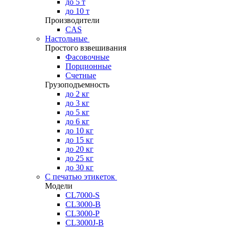
до 5 т
до 10 т
Производители
CAS
Настольные
Простого взвешивания
Фасовочные
Порционные
Счетные
Грузоподъемность
до 2 кг
до 3 кг
до 5 кг
до 6 кг
до 10 кг
до 15 кг
до 20 кг
до 25 кг
до 30 кг
С печатью этикеток
Модели
CL7000-S
CL3000-B
CL3000-P
CL3000J-B