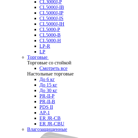
CL3000J-P
CL5000J-IB
CL5000J-IP
CL5000J-IS
CL5000J-IH
CL5000-P
CL5000-B
CL5000-H
LP-R
LP
Торговые
Торговые со стойкой
Смотреть все
Настольные торговые
До 6 кг
До 15 кг
До 30 кг
PR-II-P
PR-II-B
PDS II
AP-1
ER JR-CB
ER JR-CBU
Влагозащищенные