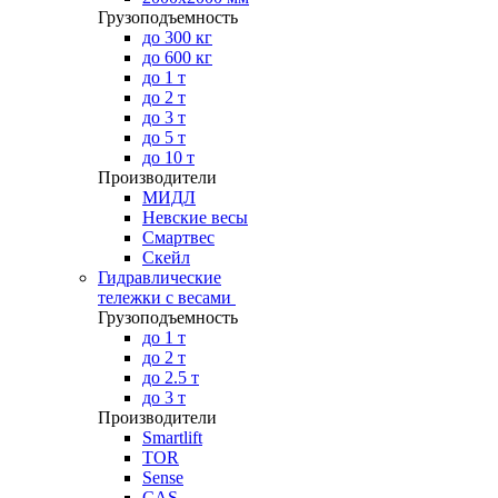
Грузоподъемность
до 300 кг
до 600 кг
до 1 т
до 2 т
до 3 т
до 5 т
до 10 т
Производители
МИДЛ
Невские весы
Смартвес
Скейл
Гидравлические
тележки с весами
Грузоподъемность
до 1 т
до 2 т
до 2.5 т
до 3 т
Производители
Smartlift
TOR
Sense
CAS