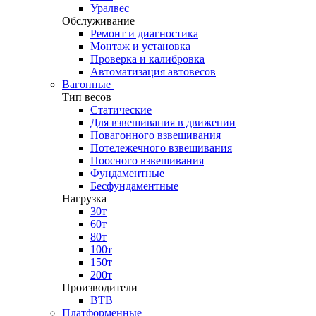
Уралвес
Обслуживание
Ремонт и диагностика
Монтаж и установка
Проверка и калибровка
Автоматизация автовесов
Вагонные
Тип весов
Статические
Для взвешивания в движении
Повагонного взвешивания
Потележечного взвешивания
Поосного взвешивания
Фундаментные
Бесфундаментные
Нагрузка
30т
60т
80т
100т
150т
200т
Производители
ВТВ
Платформенные