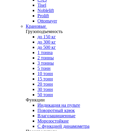
Tisel
Noblelift
Prolift
Ottomayer
Крановые
Грузоподъемность
до 150 кг
до 300 кг
до 500 кг
1 тонна
2 тонны
3 тонны
5 тонн
10 тонн
15 тонн
20 тонн
30 тонн
50 тонн
Функции
Индикация на пульте
Поворотный крюк
Влагозащищенные
Морозостойкие
С функцией динамометра