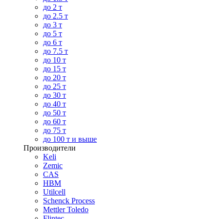
до 2 т
до 2.5 т
до 3 т
до 5 т
до 6 т
до 7.5 т
до 10 т
до 15 т
до 20 т
до 25 т
до 30 т
до 40 т
до 50 т
до 60 т
до 75 т
до 100 т и выше
Производители
Keli
Zemic
CAS
HBM
Utilcell
Schenck Process
Mettler Toledo
Flintec