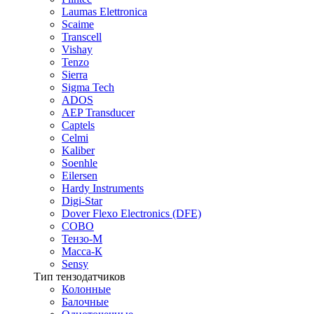
Laumas Elettronica
Scaime
Transcell
Vishay
Tenzo
Sierra
Sigma Tech
ADOS
AEP Transducer
Captels
Celmi
Kaliber
Soenhle
Eilersen
Hardy Instruments
Digi-Star
Dover Flexo Electronics (DFE)
COBO
Тензо-М
Масса-К
Sensy
Тип тензодатчиков
Колонные
Балочные