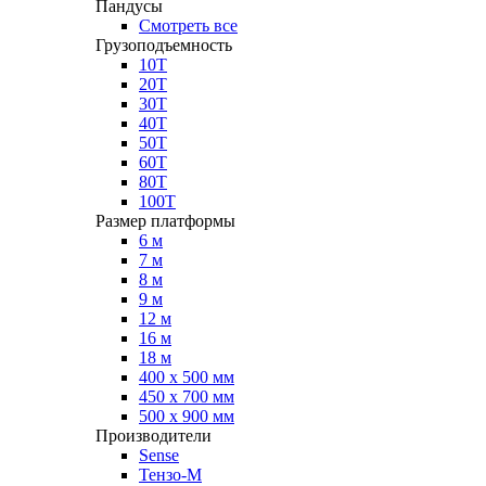
Пандусы
Смотреть все
Грузоподъемность
10Т
20Т
30Т
40Т
50Т
60Т
80Т
100Т
Размер платформы
6 м
7 м
8 м
9 м
12 м
16 м
18 м
400 х 500 мм
450 х 700 мм
500 х 900 мм
Производители
Sense
Тензо-М