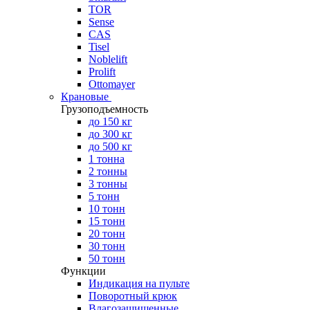
TOR
Sense
CAS
Tisel
Noblelift
Prolift
Ottomayer
Крановые
Грузоподъемность
до 150 кг
до 300 кг
до 500 кг
1 тонна
2 тонны
3 тонны
5 тонн
10 тонн
15 тонн
20 тонн
30 тонн
50 тонн
Функции
Индикация на пульте
Поворотный крюк
Влагозащищенные