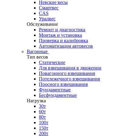
Невские весы
Смартвес
CAS
Уралвес
Обслуживание
Ремонт и диагностика
Монтаж и установка
Проверка и калибровка
Автоматизация автовесов
Вагонные
Тип весов
Статические
Для взвешивания в движении
Повагонного взвешивания
Потележечного взвешивания
Поосного взвешивания
Фундаментные
Бесфундаментные
Нагрузка
30т
60т
80т
100т
150т
200т