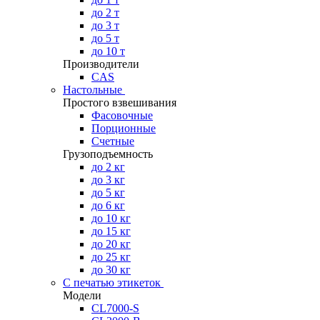
до 2 т
до 3 т
до 5 т
до 10 т
Производители
CAS
Настольные
Простого взвешивания
Фасовочные
Порционные
Счетные
Грузоподъемность
до 2 кг
до 3 кг
до 5 кг
до 6 кг
до 10 кг
до 15 кг
до 20 кг
до 25 кг
до 30 кг
С печатью этикеток
Модели
CL7000-S