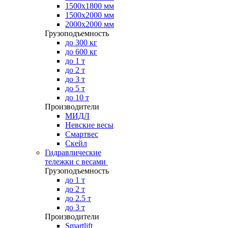
1500х1800 мм
1500х2000 мм
2000х2000 мм
Грузоподъемность
до 300 кг
до 600 кг
до 1 т
до 2 т
до 3 т
до 5 т
до 10 т
Производители
МИДЛ
Невские весы
Смартвес
Скейл
Гидравлические
тележки с весами
Грузоподъемность
до 1 т
до 2 т
до 2.5 т
до 3 т
Производители
Smartlift