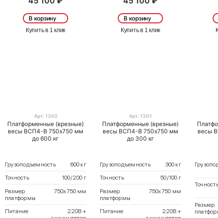
45 100 ₽
45 100 ₽
В корзину
В корзину
Купить в 1 клик
Купить в 1 клик
Арт. 1302
Арт. 1301
Платформенные (врезные)
Платформенные (врезные)
Платфо
весы ВСП4-В 750х750 мм
весы ВСП4-В 750х750 мм
весы 
до 600 кг
до 300 кг
Грузоподъемность
600 кг
Грузоподъемность
300 кг
Грузопо
Точность
100/200 г
Точность
50/100 г
Точност
Размер
750х750 мм
Размер
750х750 мм
платформы
платформы
Размер
Питание
220В +
Питание
220В +
платфо