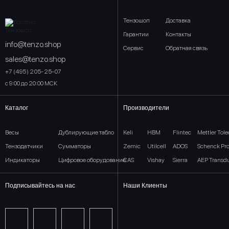
Тензошоп
Доставка
Гарантии
Контакты
info@tenzo.shop
Сервис
Обратная связь
sales@tenzo.shop
+7 (495) 205-25-07
с 9:00 до 20:00 МСК
Каталог
Производители
Весы
Дублирующие табло
Keli
HBM
Flintec
Mettler Tol
Тензодатчики
Сумматоры
Zemic
Utilcell
ADOS
Schenck Pr
Индикаторы
Цифровое оборудование
CAS
Vishay
Sierra
AEP Transd
Подписывайтесь на нас
Наши Клиенты