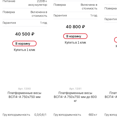
Питание
220В +
Поверка
Включена в
аккумулятор
стоимость
Поверка
Поверка
Включена в
Гарантия
1 год
стоимость
Гаранти
Гарантия
1 год
40 800 ₽
40 500 ₽
В корзину
Купить в 1 клик
В корзину
Купить в 1 клик
Арт. 1390
Арт. 1391
Платформенные весы
Платформенные весы
Плат
ВСП4-А 750х750 мм
ВСП4-А 750х750 мм до 600
ВСП4-А
кг
Грузоподъемность
0,3/0,6/1
Грузоподъемность
600 кг
Грузопо