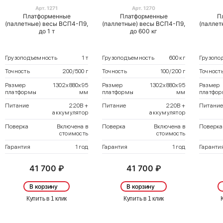
Арт. 1271
Арт. 1270
Платформенные
Платформенные
П
(паллетные) весы ВСП4-П9,
(паллетные) весы ВСП4-П9,
(паллет
до 1 т
до 600 кг
Грузоподъемность
1 т
Грузоподъемность
600 кг
Грузопо
Точность
200/500 г
Точность
100/200 г
Точност
Размер
1302х880х95
Размер
1302х880х95
Размер
платформы
мм
платформы
мм
платфо
Питание
220В +
Питание
220В +
Питани
аккумулятор
аккумулятор
Поверка
Включена в
Поверка
Включена в
Поверка
стоимость
стоимость
Гарантия
1 год
Гарантия
1 год
Гаранти
41 700 ₽
41 700 ₽
В корзину
В корзину
Купить в 1 клик
Купить в 1 клик