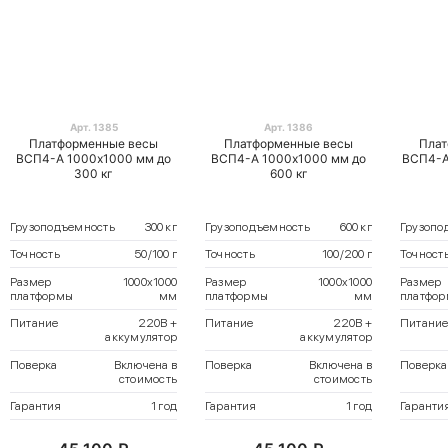
Арт. 1385
Арт. 1386
Платформенные весы
Платформенные весы
Плат
ВСП4-А 1000х1000 мм до
ВСП4-А 1000х1000 мм до
ВСП4-А
300 кг
600 кг
Грузоподъемность
300 кг
Грузоподъемность
600 кг
Грузопо
Точность
50/100 г
Точность
100/200 г
Точност
Размер
1000х1000
Размер
1000х1000
Размер
платформы
мм
платформы
мм
платфо
Питание
220В +
Питание
220В +
Питани
аккумулятор
аккумулятор
Поверка
Включена в
Поверка
Включена в
Поверка
стоимость
стоимость
Гарантия
1 год
Гарантия
1 год
Гаранти