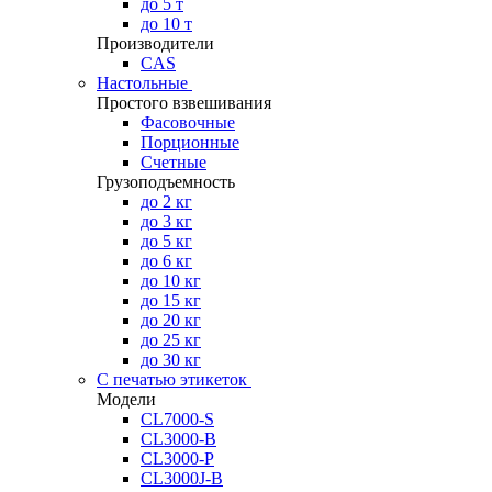
до 5 т
до 10 т
Производители
CAS
Настольные
Простого взвешивания
Фасовочные
Порционные
Счетные
Грузоподъемность
до 2 кг
до 3 кг
до 5 кг
до 6 кг
до 10 кг
до 15 кг
до 20 кг
до 25 кг
до 30 кг
С печатью этикеток
Модели
CL7000-S
CL3000-B
CL3000-P
CL3000J-B