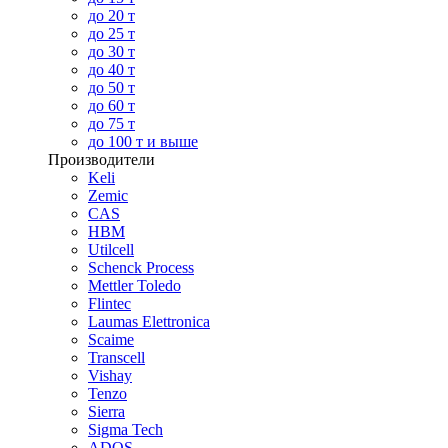
до 20 т
до 25 т
до 30 т
до 40 т
до 50 т
до 60 т
до 75 т
до 100 т и выше
Производители
Keli
Zemic
CAS
HBM
Utilcell
Schenck Process
Mettler Toledo
Flintec
Laumas Elettronica
Scaime
Transcell
Vishay
Tenzo
Sierra
Sigma Tech
ADOS