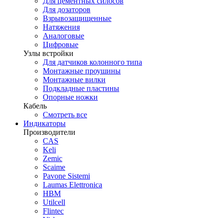
Для цементных силосов
Для дозаторов
Взрывозащищенные
Натяжения
Аналоговые
Цифровые
Узлы встройки
Для датчиков колонного типа
Монтажные проушины
Монтажные вилки
Подкладные пластины
Опорные ножки
Кабель
Смотреть все
Индикаторы
Производители
CAS
Keli
Zemic
Scaime
Pavone Sistemi
Laumas Elettronica
HBM
Utilcell
Flintec