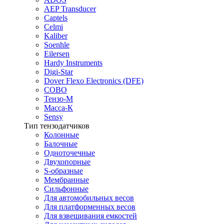
AEP Transducer
Captels
Celmi
Kaliber
Soenhle
Eilersen
Hardy Instruments
Digi-Star
Dover Flexo Electronics (DFE)
COBO
Тензо-М
Масса-К
Sensy
Тип тензодатчиков
Колонные
Балочные
Одноточечные
Двухопорные
S-образные
Мембранные
Сильфонные
Для автомобильных весов
Для платформенных весов
Для взвешивания емкостей