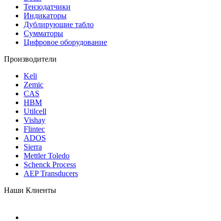
Тензодатчики
Индикаторы
Дублирующие табло
Сумматоры
Цифровое оборудование
Производители
Keli
Zemic
CAS
HBM
Utilcell
Vishay
Flintec
ADOS
Sierra
Mettler Toledo
Schenck Process
AEP Transducers
Наши Клиенты