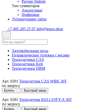
Pavone Sistemi
Тип сумматоров
Аналоговые
Цифровые
Дублирующие табло
+7 495 205 25 07
info@tenzo.shop
Автомобильные весы
Гидравлические тележки с весами
Тензодатчики CAS
Тензодатчики Keli
Тензодатчики HBM
Арт. 0201
Тензодатчик CAS WBK 30T
по запросу
Купить
Быстрый заказ
Арт. 0281
Тензодатчик KELI ZSFY-A 30T
по запросу
Купить
Быстрый заказ