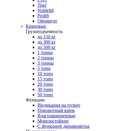
Tisel
Noblelift
Prolift
Ottomayer
Крановые
Грузоподъемность
до 150 кг
до 300 кг
до 500 кг
1 тонна
2 тонны
3 тонны
5 тонн
10 тонн
15 тонн
20 тонн
30 тонн
50 тонн
Функции
Индикация на пульте
Поворотный крюк
Влагозащищенные
Морозостойкие
С функцией динамометра