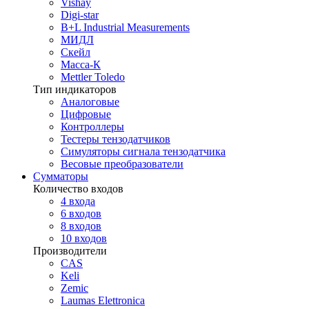
Vishay
Digi-star
B+L Industrial Measurements
МИДЛ
Скейл
Масса-К
Mettler Toledo
Тип индикаторов
Аналоговые
Цифровые
Контроллеры
Тестеры тензодатчиков
Симуляторы сигнала тензодатчика
Весовые преобразователи
Сумматоры
Количество входов
4 входа
6 входов
8 входов
10 входов
Производители
CAS
Keli
Zemic
Laumas Elettronica