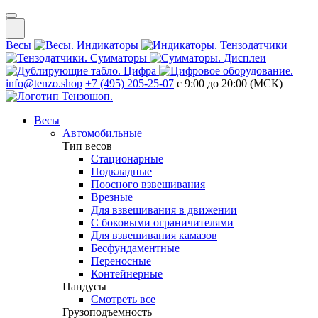
Весы
Индикаторы
Тензодатчики
Сумматоры
Дисплеи
Цифра
info@tenzo.shop
+7 (495) 205-25-07
с 9:00 до 20:00 (МСК)
Весы
Автомобильные
Тип весов
Стационарные
Подкладные
Поосного взвешивания
Врезные
Для взвешивания в движении
С боковыми ограничителями
Для взвешивания камазов
Бесфундаментные
Переносные
Контейнерные
Пандусы
Смотреть все
Грузоподъемность