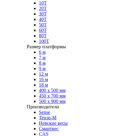
10Т
20Т
30Т
40Т
50Т
60Т
80Т
100Т
Размер платформы
6 м
7 м
8 м
9 м
12 м
16 м
18 м
400 х 500 мм
450 х 700 мм
500 х 900 мм
Производители
Sense
Тензо-М
Невские весы
Смартвес
CAS