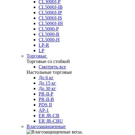
CL3000J-P
CL5000J-IB
CL5000J-IP
CL5000J-IS
CL5000J-IH
CL5000-P
CL5000-B
CL5000-H
LP-R
LP
Торговые
Торговые со стойкой
Смотреть все
Настольные торговые
До 6 кг
До 15 кг
До 30 кг
PR-II-P
PR-II-B
PDS II
AP-1
ER JR-CB
ER JR-CBU
Влагозащищенные