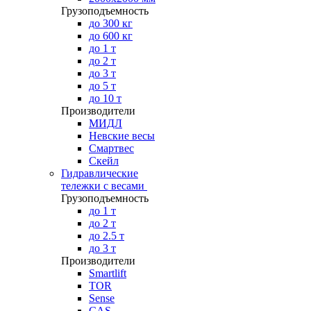
Грузоподъемность
до 300 кг
до 600 кг
до 1 т
до 2 т
до 3 т
до 5 т
до 10 т
Производители
МИДЛ
Невские весы
Смартвес
Скейл
Гидравлические
тележки с весами
Грузоподъемность
до 1 т
до 2 т
до 2.5 т
до 3 т
Производители
Smartlift
TOR
Sense
CAS