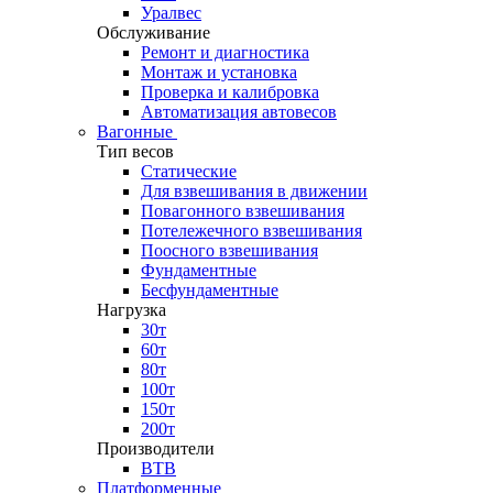
Уралвес
Обслуживание
Ремонт и диагностика
Монтаж и установка
Проверка и калибровка
Автоматизация автовесов
Вагонные
Тип весов
Статические
Для взвешивания в движении
Повагонного взвешивания
Потележечного взвешивания
Поосного взвешивания
Фундаментные
Бесфундаментные
Нагрузка
30т
60т
80т
100т
150т
200т
Производители
ВТВ
Платформенные