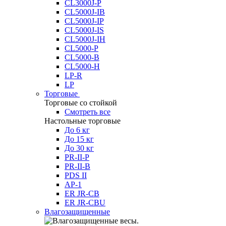
CL3000J-P
CL5000J-IB
CL5000J-IP
CL5000J-IS
CL5000J-IH
CL5000-P
CL5000-B
CL5000-H
LP-R
LP
Торговые
Торговые со стойкой
Смотреть все
Настольные торговые
До 6 кг
До 15 кг
До 30 кг
PR-II-P
PR-II-B
PDS II
AP-1
ER JR-CB
ER JR-CBU
Влагозащищенные