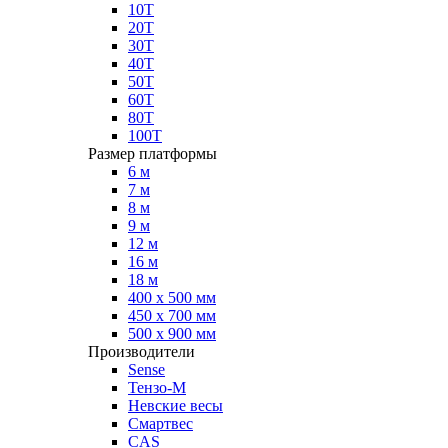
10Т
20Т
30Т
40Т
50Т
60Т
80Т
100Т
Размер платформы
6 м
7 м
8 м
9 м
12 м
16 м
18 м
400 х 500 мм
450 х 700 мм
500 х 900 мм
Производители
Sense
Тензо-М
Невские весы
Смартвес
CAS