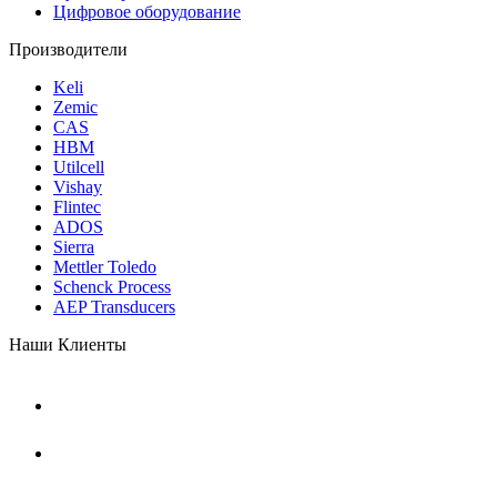
Цифровое оборудование
Производители
Keli
Zemic
CAS
HBM
Utilcell
Vishay
Flintec
ADOS
Sierra
Mettler Toledo
Schenck Process
AEP Transducers
Наши Клиенты