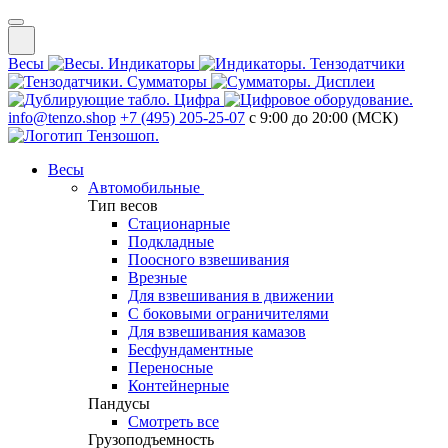
Весы
Индикаторы
Тензодатчики
Сумматоры
Дисплеи
Цифра
info@tenzo.shop
+7 (495) 205-25-07
с 9:00 до 20:00 (МСК)
Весы
Автомобильные
Тип весов
Стационарные
Подкладные
Поосного взвешивания
Врезные
Для взвешивания в движении
С боковыми ограничителями
Для взвешивания камазов
Бесфундаментные
Переносные
Контейнерные
Пандусы
Смотреть все
Грузоподъемность