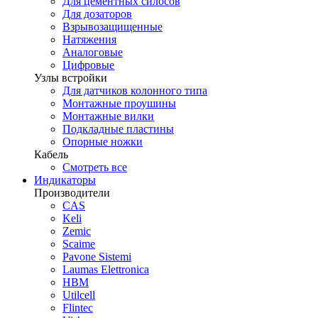
Для цементных силосов
Для дозаторов
Взрывозащищенные
Натяжения
Аналоговые
Цифровые
Узлы встройки
Для датчиков колонного типа
Монтажные проушины
Монтажные вилки
Подкладные пластины
Опорные ножки
Кабель
Смотреть все
Индикаторы
Производители
CAS
Keli
Zemic
Scaime
Pavone Sistemi
Laumas Elettronica
HBM
Utilcell
Flintec