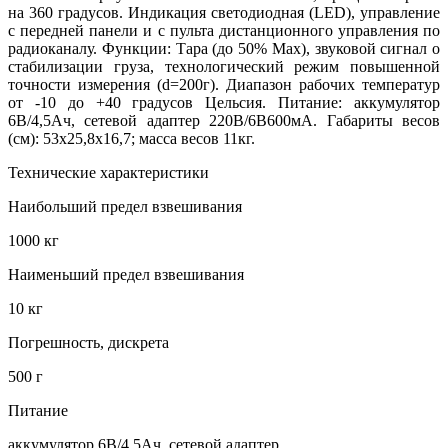
на 360 градусов. Индикация светодиодная (LED), управление
с передней панели и с пульта дистанционного управления по
радиоканалу. Функции: Тара (до 50% Мах), звуковой сигнал о
стабилизации груза, технологический режим повышенной
точности измерения (d=200г). Диапазон рабочих температур
от -10 до +40 градусов Цельсия. Питание: аккумулятор
6В/4,5Ач, сетевой адаптер 220В/6В600мА. Габариты весов
(см): 53х25,8х16,7; масса весов 11кг.
Технические характеристики
Наибольший предел взвешивания
1000 кг
Наименьший предел взвешивания
10 кг
Погрешность, дискрета
500 г
Питание
аккумулятор 6В/4,5Ач, сетевой адаптер