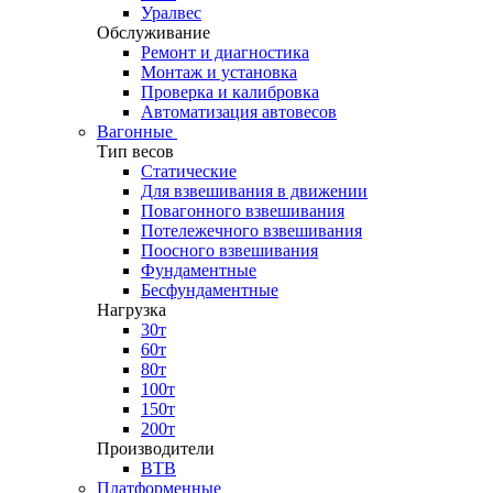
Уралвес
Обслуживание
Ремонт и диагностика
Монтаж и установка
Проверка и калибровка
Автоматизация автовесов
Вагонные
Тип весов
Статические
Для взвешивания в движении
Повагонного взвешивания
Потележечного взвешивания
Поосного взвешивания
Фундаментные
Бесфундаментные
Нагрузка
30т
60т
80т
100т
150т
200т
Производители
ВТВ
Платформенные