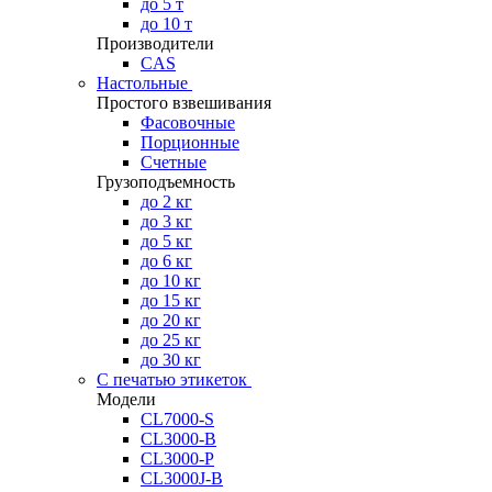
до 5 т
до 10 т
Производители
CAS
Настольные
Простого взвешивания
Фасовочные
Порционные
Счетные
Грузоподъемность
до 2 кг
до 3 кг
до 5 кг
до 6 кг
до 10 кг
до 15 кг
до 20 кг
до 25 кг
до 30 кг
С печатью этикеток
Модели
CL7000-S
CL3000-B
CL3000-P
CL3000J-B