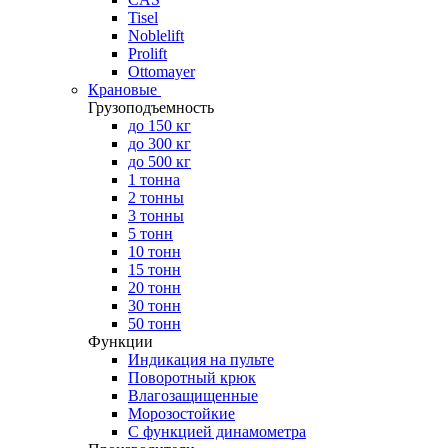
Tisel
Noblelift
Prolift
Ottomayer
Крановые
Грузоподъемность
до 150 кг
до 300 кг
до 500 кг
1 тонна
2 тонны
3 тонны
5 тонн
10 тонн
15 тонн
20 тонн
30 тонн
50 тонн
Функции
Индикация на пульте
Поворотный крюк
Влагозащищенные
Морозостойкие
С функцией динамометра