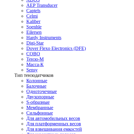
AEP Transducer
Captels
Celmi
Kaliber
Soenhle
Eilersen
Hardy Instruments
Digi-Star
Dover Flexo Electronics (DFE)
COBO
Тензо-М
Масса-К
Sensy
Тип тензодатчиков
Колонные
Балочные
Одноточечные
Двухопорные
S-образные
Мембранные
Сильфонные
Для автомобильных весов
Для платформенных весов
Для взвешивания емкостей