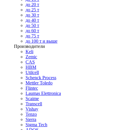
до 20 т
до 25 т
до 30 т
до 40 т
до 50 т
до 60 т
до 75 т
до 100 т и выше
Производители
Keli
Zemic
CAS
HBM
Utilcell
Schenck Process
Mettler Toledo
Flintec
Laumas Elettronica
Scaime
Transcell
Vishay
Tenzo
Sierra
Sigma Tech
ADOS