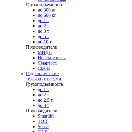
Грузоподъемность
до 300 кг
до 600 кг
до 1 т
до 2 т
до 3 т
до 5 т
до 10 т
Производители
МИДЛ
Невские весы
Смартвес
Скейл
Гидравлические
тележки с весами
Грузоподъемность
до 1 т
до 2 т
до 2.5 т
до 3 т
Производители
Smartlift
TOR
Sense
CAS