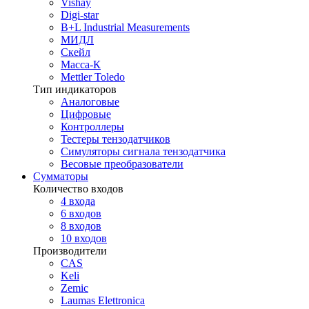
Vishay
Digi-star
B+L Industrial Measurements
МИДЛ
Скейл
Масса-К
Mettler Toledo
Тип индикаторов
Аналоговые
Цифровые
Контроллеры
Тестеры тензодатчиков
Симуляторы сигнала тензодатчика
Весовые преобразователи
Сумматоры
Количество входов
4 входа
6 входов
8 входов
10 входов
Производители
CAS
Keli
Zemic
Laumas Elettronica