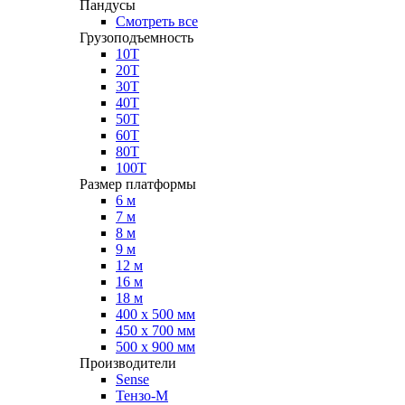
Пандусы
Смотреть все
Грузоподъемность
10Т
20Т
30Т
40Т
50Т
60Т
80Т
100Т
Размер платформы
6 м
7 м
8 м
9 м
12 м
16 м
18 м
400 х 500 мм
450 х 700 мм
500 х 900 мм
Производители
Sense
Тензо-М