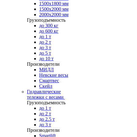
1500х1800 мм
1500х2000 мм
2000х2000 мм
Грузоподъемность
до 300 кг
до 600 кг
до 1 т
до 2 т
до 3 т
до 5 т
до 10 т
Производители
МИДЛ
Невские весы
Смартвес
Скейл
Гидравлические
тележки с весами
Грузоподъемность
до 1 т
до 2 т
до 2.5 т
до 3 т
Производители
Smartlift