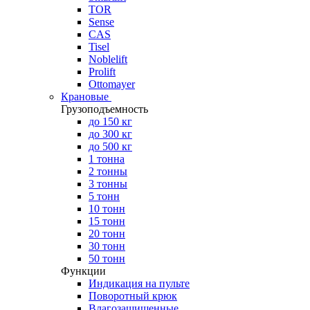
TOR
Sense
CAS
Tisel
Noblelift
Prolift
Ottomayer
Крановые
Грузоподъемность
до 150 кг
до 300 кг
до 500 кг
1 тонна
2 тонны
3 тонны
5 тонн
10 тонн
15 тонн
20 тонн
30 тонн
50 тонн
Функции
Индикация на пульте
Поворотный крюк
Влагозащищенные