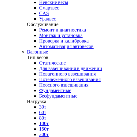
Невские весы
Смартвес
CAS
Уралвес
Обслуживание
Ремонт и диагностика
Монтаж и установка
Проверка и калибровка
Автоматизация автовесов
Вагонные
Тип весов
Статические
Для взвешивания в движении
Повагонного взвешивания
Потележечного взвешивания
Поосного взвешивания
Фундаментные
Бесфундаментные
Нагрузка
30т
60т
80т
100т
150т
200т