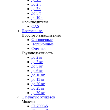
до 2 т
до 3 т
до 5 т
до 10 т
Производители
CAS
Настольные
Простого взвешивания
Фасовочные
Порционные
Счетные
Грузоподъемность
до 2 кг
до 3 кг
до 5 кг
до 6 кг
до 10 кг
до 15 кг
до 20 кг
до 25 кг
до 30 кг
С печатью этикеток
Модели
CL7000-S