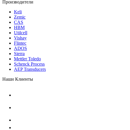
Производители
Keli
Zemic
CAS
HBM
Utilcell
Vishay
Flintec
ADOS
Sierra
Mettler Toledo
Schenck Process
AEP Transducers
Наши Клиенты