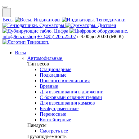
Весы
Индикаторы
Тензодатчики
Сумматоры
Дисплеи
Цифра
info@tenzo.shop
+7 (495) 205-25-07
с 9:00 до 20:00 (МСК)
Весы
Автомобильные
Тип весов
Стационарные
Подкладные
Поосного взвешивания
Врезные
Для взвешивания в движении
С боковыми ограничителями
Для взвешивания камазов
Бесфундаментные
Переносные
Контейнерные
Пандусы
Смотреть все
Грузоподъемность