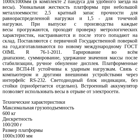
1000х1000мм (в комплекте 2 пандуса для удобного заезда на
весы). Уникальная жесткость платформы при небольшой
металлоемкости: 2,5 кратный запас прочности для
равнораспределенной нагрузки и 1,5 - для точечной
нагрузки. При выпуске с производства каждые
весы прогружаются, проходят проверку метрологических
характеристик, настраиваются и после этого попадают на
склад. Поставляются с первичной Государственной поверкой
на год,изготавливаются по новому международному ГОСТ
OIML R 76-1-2011. Тарирование во всём
диапазоне, суммирование, удержание значения массы после
стабилизации, ручное обнуление дисплея. Платформенные
весы ВСП4-Н устойчивы к ударным нагрузкам. Связь с
компьютером и другими внешними устройствами через
интерфейс RS-232. Светодиодный блок индикации, без
стойки (приобретается отдельно). Встроенный аккумулятор
позволяет использовать весы в отрыве от электросети.
Технические характеристики
Максимальная грузоподъемность
600 кг
Дискретность
100/200 г
Размер платформы
1000х1000 мм