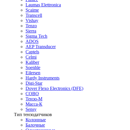
Laumas Elettronica
Scaime
Transcell
Vishay
Tenzo
Sierra
Sigma Tech
ADOS
AEP Transducer
Captels
Celmi
Kaliber
Soenhle
Eilersen
Hardy Instruments
Digi-Star
Dover Flexo Electronics (DFE)
COBO
Тензо-М
Масса-К
Sensy
Тип тензодатчиков
Колонные
Балочные