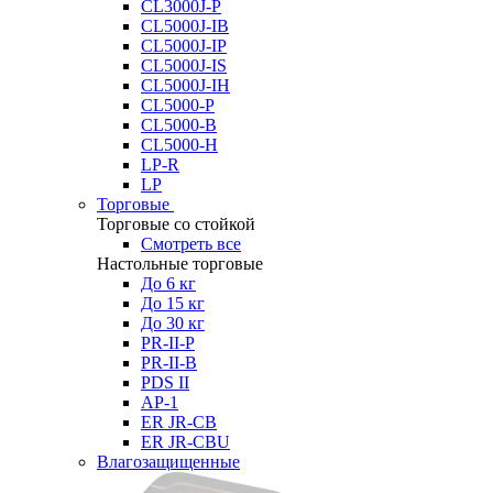
CL3000J-P
CL5000J-IB
CL5000J-IP
CL5000J-IS
CL5000J-IH
CL5000-P
CL5000-B
CL5000-H
LP-R
LP
Торговые
Торговые со стойкой
Смотреть все
Настольные торговые
До 6 кг
До 15 кг
До 30 кг
PR-II-P
PR-II-B
PDS II
AP-1
ER JR-CB
ER JR-CBU
Влагозащищенные