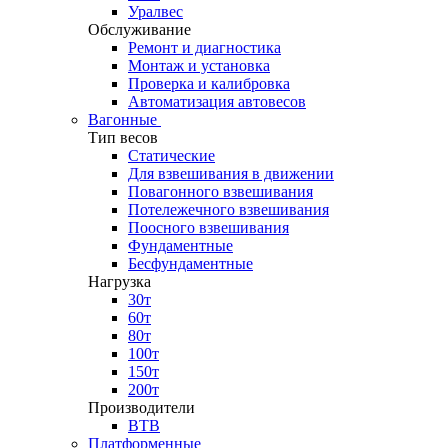
Уралвес
Обслуживание
Ремонт и диагностика
Монтаж и установка
Проверка и калибровка
Автоматизация автовесов
Вагонные
Тип весов
Статические
Для взвешивания в движении
Повагонного взвешивания
Потележечного взвешивания
Поосного взвешивания
Фундаментные
Бесфундаментные
Нагрузка
30т
60т
80т
100т
150т
200т
Производители
ВТВ
Платформенные