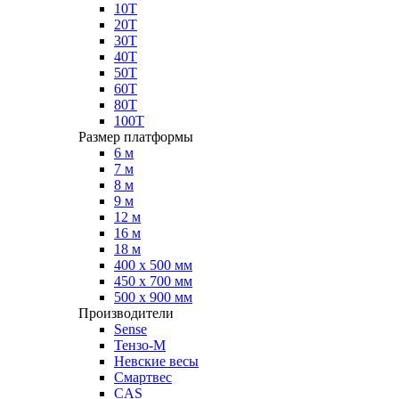
10Т
20Т
30Т
40Т
50Т
60Т
80Т
100Т
Размер платформы
6 м
7 м
8 м
9 м
12 м
16 м
18 м
400 х 500 мм
450 х 700 мм
500 х 900 мм
Производители
Sense
Тензо-М
Невские весы
Смартвес
CAS