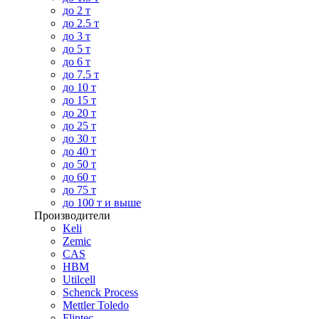
до 2 т
до 2.5 т
до 3 т
до 5 т
до 6 т
до 7.5 т
до 10 т
до 15 т
до 20 т
до 25 т
до 30 т
до 40 т
до 50 т
до 60 т
до 75 т
до 100 т и выше
Производители
Keli
Zemic
CAS
HBM
Utilcell
Schenck Process
Mettler Toledo
Flintec