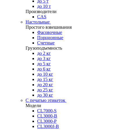
до 5 т
до 10 т
Производители
CAS
Настольные
Простого взвешивания
Фасовочные
Порционные
Счетные
Грузоподъемность
до 2 кг
до 3 кг
до 5 кг
до 6 кг
до 10 кг
до 15 кг
до 20 кг
до 25 кг
до 30 кг
С печатью этикеток
Модели
CL7000-S
CL3000-B
CL3000-P
CL3000J-B