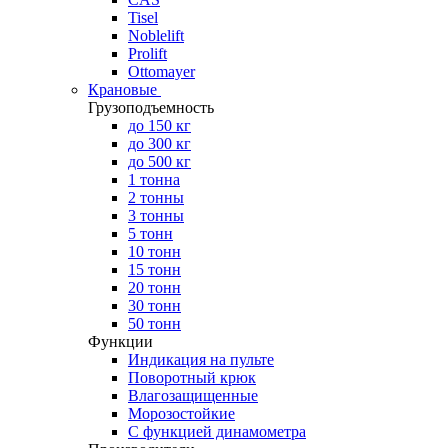
Tisel
Noblelift
Prolift
Ottomayer
Крановые
Грузоподъемность
до 150 кг
до 300 кг
до 500 кг
1 тонна
2 тонны
3 тонны
5 тонн
10 тонн
15 тонн
20 тонн
30 тонн
50 тонн
Функции
Индикация на пульте
Поворотный крюк
Влагозащищенные
Морозостойкие
С функцией динамометра