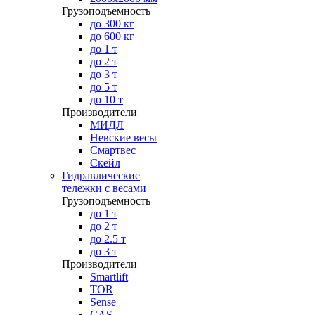
Грузоподъемность
до 300 кг
до 600 кг
до 1 т
до 2 т
до 3 т
до 5 т
до 10 т
Производители
МИДЛ
Невские весы
Смартвес
Скейл
Гидравлические
тележки с весами
Грузоподъемность
до 1 т
до 2 т
до 2.5 т
до 3 т
Производители
Smartlift
TOR
Sense
CAS