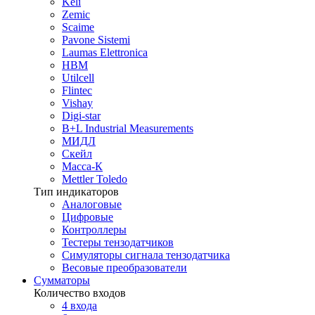
Keli
Zemic
Scaime
Pavone Sistemi
Laumas Elettronica
HBM
Utilcell
Flintec
Vishay
Digi-star
B+L Industrial Measurements
МИДЛ
Скейл
Масса-К
Mettler Toledo
Тип индикаторов
Аналоговые
Цифровые
Контроллеры
Тестеры тензодатчиков
Симуляторы сигнала тензодатчика
Весовые преобразователи
Сумматоры
Количество входов
4 входа