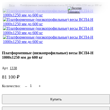
Весы
Платформенные (низкопрофильные) весы ВСП4-Н 1000х1250 мм до 600 кг
Автомобильные весы
Гидравлические тележк
Платформенные (низкопрофильные) весы ВСП4-Н
1000х1250 мм до 600 кг
Арт.
1338
81 100 ₽
Арт. 0201
Арт. 0281
Тензодатчик CAS WBK
Тензодатчик KELI ZSFY-A
Т
30T
30T
–
+
Количество:
по запросу
по запросу
Купить