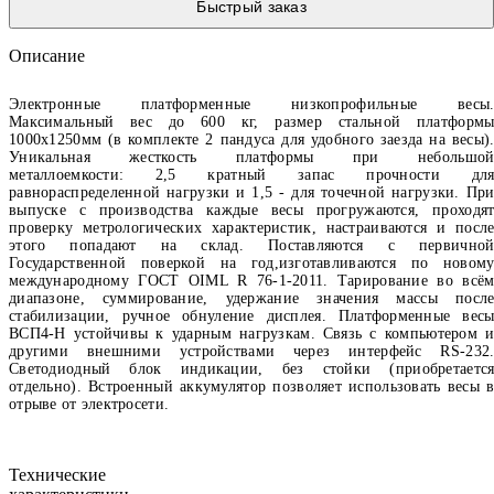
Быстрый заказ
Описание
Электронные платформенные низкопрофильные весы
Максимальный вес до 600 кг, размер стальной платформ
1000х1250мм (в комплекте 2 пандуса для удобного заезда на весы)
Уникальная жесткость платформы при небольшо
металлоемкости: 2,5 кратный запас прочности дл
равнораспределенной нагрузки и 1,5 - для точечной нагрузки. Пр
выпуске с производства каждые весы прогружаются, проходя
проверку метрологических характеристик, настраиваются и посл
этого попадают на склад. Поставляются с первично
Государственной поверкой на год,изготавливаются по новом
международному ГОСТ OIML R 76-1-2011. Тарирование во всё
диапазоне, суммирование, удержание значения массы посл
стабилизации, ручное обнуление дисплея. Платформенные вес
ВСП4-Н устойчивы к ударным нагрузкам. Связь с компьютером 
другими внешними устройствами через интерфейс RS-232
Светодиодный блок индикации, без стойки (приобретаетс
отдельно). Встроенный аккумулятор позволяет использовать весы 
отрыве от электросети.
Технические