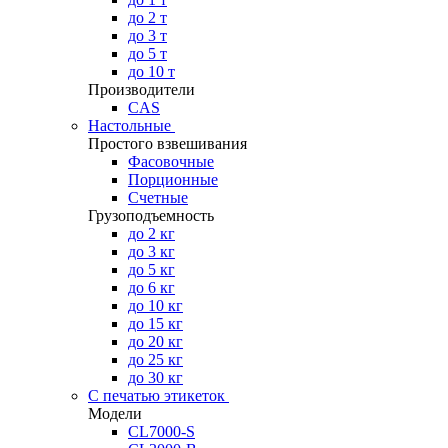
до 2 т
до 3 т
до 5 т
до 10 т
Производители
CAS
Настольные
Простого взвешивания
Фасовочные
Порционные
Счетные
Грузоподъемность
до 2 кг
до 3 кг
до 5 кг
до 6 кг
до 10 кг
до 15 кг
до 20 кг
до 25 кг
до 30 кг
С печатью этикеток
Модели
CL7000-S