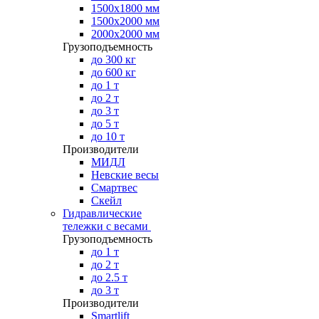
1500х1800 мм
1500х2000 мм
2000х2000 мм
Грузоподъемность
до 300 кг
до 600 кг
до 1 т
до 2 т
до 3 т
до 5 т
до 10 т
Производители
МИДЛ
Невские весы
Смартвес
Скейл
Гидравлические
тележки с весами
Грузоподъемность
до 1 т
до 2 т
до 2.5 т
до 3 т
Производители
Smartlift