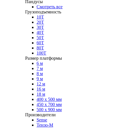
Пандусы
Смотреть все
Грузоподъемность
10Т
20Т
30Т
40Т
50Т
60Т
80Т
100Т
Размер платформы
6 м
7 м
8 м
9 м
12 м
16 м
18 м
400 х 500 мм
450 х 700 мм
500 х 900 мм
Производители
Sense
Тензо-М