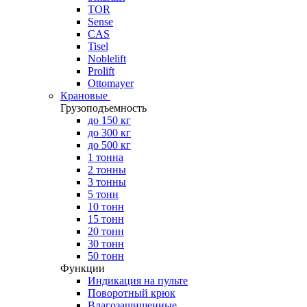
TOR
Sense
CAS
Tisel
Noblelift
Prolift
Ottomayer
Крановые
Грузоподъемность
до 150 кг
до 300 кг
до 500 кг
1 тонна
2 тонны
3 тонны
5 тонн
10 тонн
15 тонн
20 тонн
30 тонн
50 тонн
Функции
Индикация на пульте
Поворотный крюк
Влагозащищенные