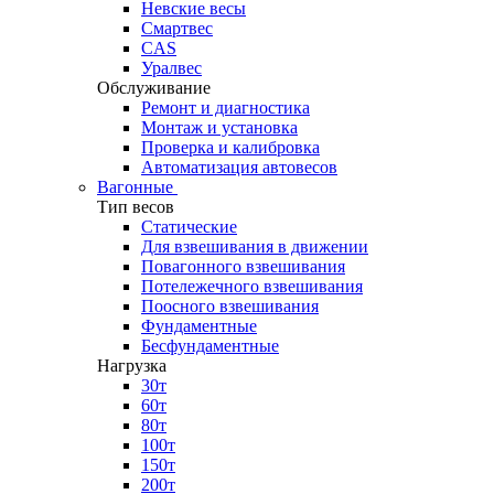
Невские весы
Смартвес
CAS
Уралвес
Обслуживание
Ремонт и диагностика
Монтаж и установка
Проверка и калибровка
Автоматизация автовесов
Вагонные
Тип весов
Статические
Для взвешивания в движении
Повагонного взвешивания
Потележечного взвешивания
Поосного взвешивания
Фундаментные
Бесфундаментные
Нагрузка
30т
60т
80т
100т
150т
200т