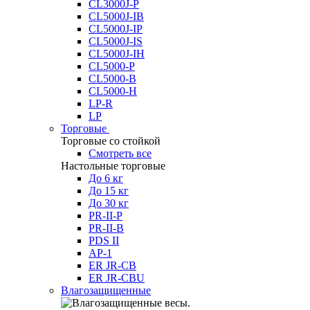
CL3000J-P
CL5000J-IB
CL5000J-IP
CL5000J-IS
CL5000J-IH
CL5000-P
CL5000-B
CL5000-H
LP-R
LP
Торговые
Торговые со стойкой
Смотреть все
Настольные торговые
До 6 кг
До 15 кг
До 30 кг
PR-II-P
PR-II-B
PDS II
AP-1
ER JR-CB
ER JR-CBU
Влагозащищенные