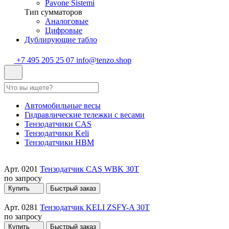
Pavone Sistemi
Тип сумматоров
Аналоговые
Цифровые
Дублирующие табло
+7 495 205 25 07
info@tenzo.shop
Автомобильные весы
Гидравлические тележки с весами
Тензодатчики CAS
Тензодатчики Keli
Тензодатчики HBM
Арт. 0201
Тензодатчик CAS WBK 30T
по запросу
Купить
Быстрый заказ
Арт. 0281
Тензодатчик KELI ZSFY-A 30T
по запросу
Купить
Быстрый заказ