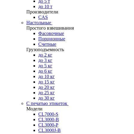
до 5 т
до 10 т
Производители
CAS
Настольные
Простого взвешивания
Фасовочные
Порционные
Счетные
Грузоподъемность
до 2 кг
до 3 кг
до 5 кг
до 6 кг
до 10 кг
до 15 кг
до 20 кг
до 25 кг
до 30 кг
С печатью этикеток
Модели
CL7000-S
CL3000-B
CL3000-P
CL3000J-B