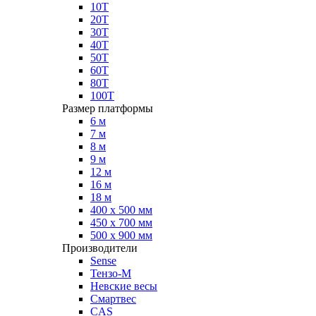
10Т
20Т
30Т
40Т
50Т
60Т
80Т
100Т
Размер платформы
6 м
7 м
8 м
9 м
12 м
16 м
18 м
400 х 500 мм
450 х 700 мм
500 х 900 мм
Производители
Sense
Тензо-М
Невские весы
Смартвес
CAS