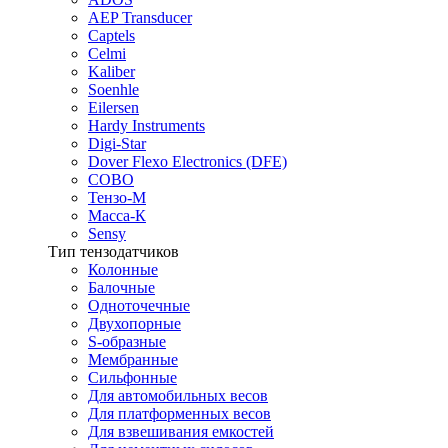
AEP Transducer
Captels
Celmi
Kaliber
Soenhle
Eilersen
Hardy Instruments
Digi-Star
Dover Flexo Electronics (DFE)
COBO
Тензо-М
Масса-К
Sensy
Тип тензодатчиков
Колонные
Балочные
Одноточечные
Двухопорные
S-образные
Мембранные
Сильфонные
Для автомобильных весов
Для платформенных весов
Для взвешивания емкостей