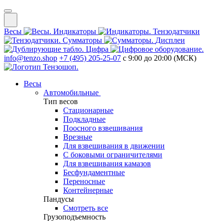
Весы
Индикаторы
Тензодатчики
Сумматоры
Дисплеи
Цифра
info@tenzo.shop
+7 (495) 205-25-07
с 9:00 до 20:00 (МСК)
Весы
Автомобильные
Тип весов
Стационарные
Подкладные
Поосного взвешивания
Врезные
Для взвешивания в движении
С боковыми ограничителями
Для взвешивания камазов
Бесфундаментные
Переносные
Контейнерные
Пандусы
Смотреть все
Грузоподъемность