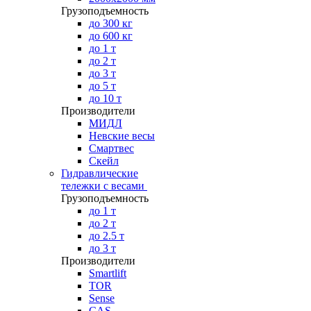
Грузоподъемность
до 300 кг
до 600 кг
до 1 т
до 2 т
до 3 т
до 5 т
до 10 т
Производители
МИДЛ
Невские весы
Смартвес
Скейл
Гидравлические
тележки с весами
Грузоподъемность
до 1 т
до 2 т
до 2.5 т
до 3 т
Производители
Smartlift
TOR
Sense
CAS