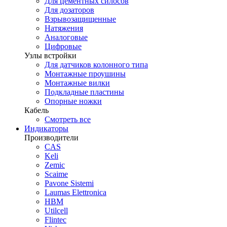
Для цементных силосов
Для дозаторов
Взрывозащищенные
Натяжения
Аналоговые
Цифровые
Узлы встройки
Для датчиков колонного типа
Монтажные проушины
Монтажные вилки
Подкладные пластины
Опорные ножки
Кабель
Смотреть все
Индикаторы
Производители
CAS
Keli
Zemic
Scaime
Pavone Sistemi
Laumas Elettronica
HBM
Utilcell
Flintec