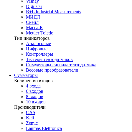
Vishay
Digi-star
B+L Industrial Measurements
МИДЛ
Скейл
Масса-К
Mettler Toledo
Тип индикаторов
Аналоговые
Цифровые
Контроллеры
Тестеры тензодатчиков
Симуляторы сигнала тензодатчика
Весовые преобразователи
Сумматоры
Количество входов
4 входа
6 входов
8 входов
10 входов
Производители
CAS
Keli
Zemic
Laumas Elettronica