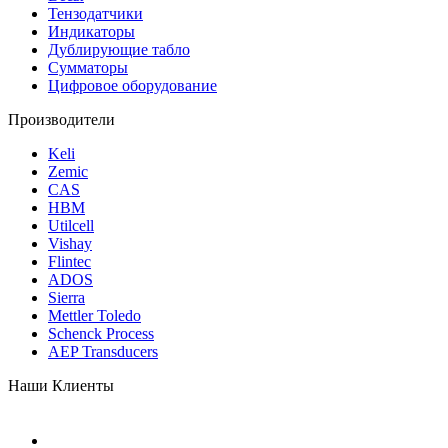
Тензодатчики
Индикаторы
Дублирующие табло
Сумматоры
Цифровое оборудование
Производители
Keli
Zemic
CAS
HBM
Utilcell
Vishay
Flintec
ADOS
Sierra
Mettler Toledo
Schenck Process
AEP Transducers
Наши Клиенты