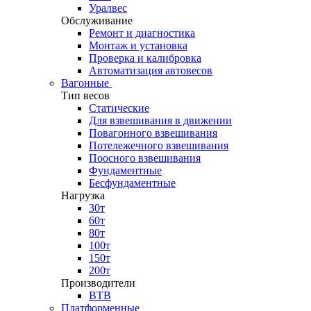
Уралвес
Обслуживание
Ремонт и диагностика
Монтаж и установка
Проверка и калибровка
Автоматизация автовесов
Вагонные
Тип весов
Статические
Для взвешивания в движении
Повагонного взвешивания
Потележечного взвешивания
Поосного взвешивания
Фундаментные
Бесфундаментные
Нагрузка
30т
60т
80т
100т
150т
200т
Производители
ВТВ
Платформенные