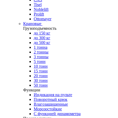
Tisel
Noblelift
Prolift
Ottomayer
Крановые
Грузоподъемность
до 150 кг
до 300 кг
до 500 кг
1 тонна
2 тонны
3 тонны
5 тонн
10 тонн
15 тонн
20 тонн
30 тонн
50 тонн
Функции
Индикация на пульте
Поворотный крюк
Влагозащищенные
Морозостойкие
С функцией динамометра