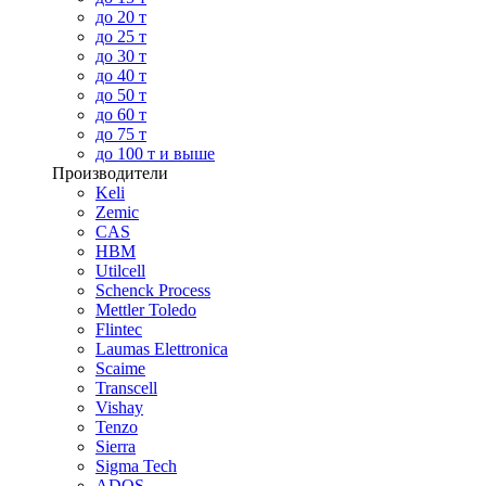
до 20 т
до 25 т
до 30 т
до 40 т
до 50 т
до 60 т
до 75 т
до 100 т и выше
Производители
Keli
Zemic
CAS
HBM
Utilcell
Schenck Process
Mettler Toledo
Flintec
Laumas Elettronica
Scaime
Transcell
Vishay
Tenzo
Sierra
Sigma Tech
ADOS