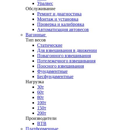
Уралвес
Обслуживание
Ремонт и диагностика
Монтаж и установка
Проверка и калибровка
Автоматизация автовесов
Вагонные
Тип весов
Статические
Для взвешивания в движении
Повагонного взвешивания
Потележечного взвешивания
Поосного взвешивания
Фундаментные
Бесфундаментные
Нагрузка
30т
60т
80т
100т
150т
200т
Производители
ВТВ
Платформенные