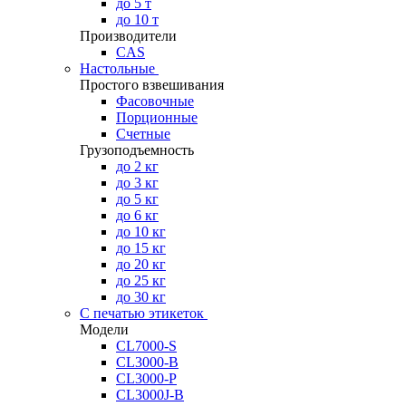
до 5 т
до 10 т
Производители
CAS
Настольные
Простого взвешивания
Фасовочные
Порционные
Счетные
Грузоподъемность
до 2 кг
до 3 кг
до 5 кг
до 6 кг
до 10 кг
до 15 кг
до 20 кг
до 25 кг
до 30 кг
С печатью этикеток
Модели
CL7000-S
CL3000-B
CL3000-P
CL3000J-B