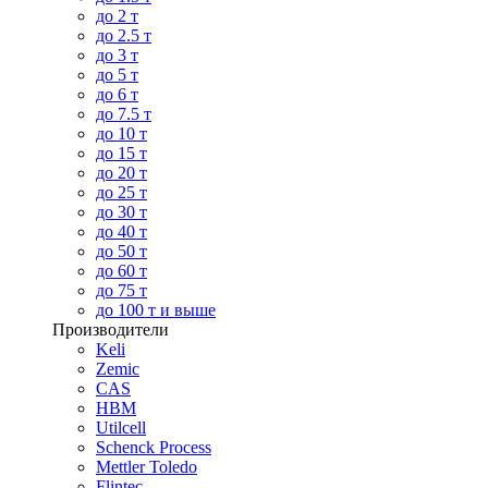
до 2 т
до 2.5 т
до 3 т
до 5 т
до 6 т
до 7.5 т
до 10 т
до 15 т
до 20 т
до 25 т
до 30 т
до 40 т
до 50 т
до 60 т
до 75 т
до 100 т и выше
Производители
Keli
Zemic
CAS
HBM
Utilcell
Schenck Process
Mettler Toledo
Flintec