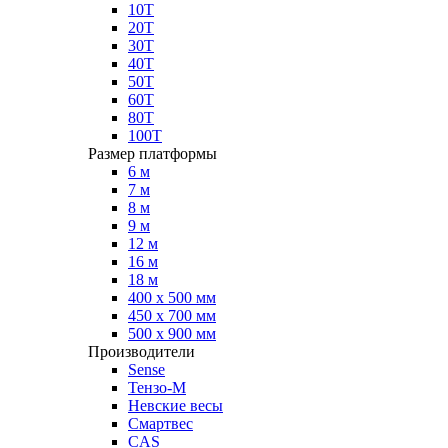
10Т
20Т
30Т
40Т
50Т
60Т
80Т
100Т
Размер платформы
6 м
7 м
8 м
9 м
12 м
16 м
18 м
400 х 500 мм
450 х 700 мм
500 х 900 мм
Производители
Sense
Тензо-М
Невские весы
Смартвес
CAS