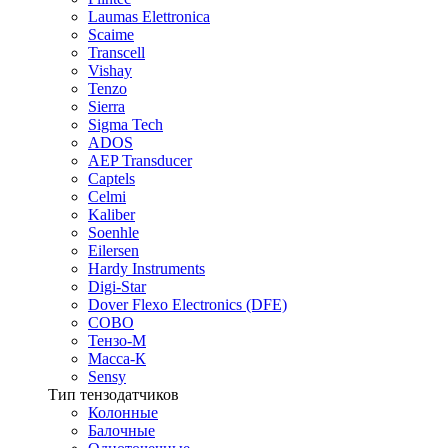
Laumas Elettronica
Scaime
Transcell
Vishay
Tenzo
Sierra
Sigma Tech
ADOS
AEP Transducer
Captels
Celmi
Kaliber
Soenhle
Eilersen
Hardy Instruments
Digi-Star
Dover Flexo Electronics (DFE)
COBO
Тензо-М
Масса-К
Sensy
Тип тензодатчиков
Колонные
Балочные