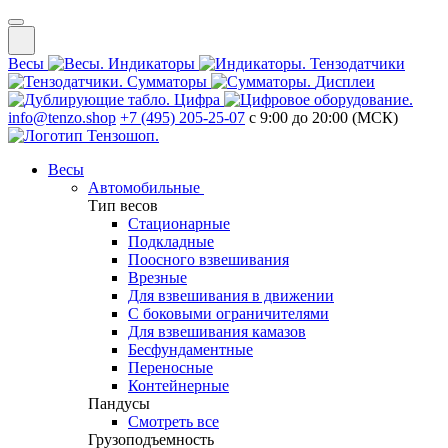
Весы
Индикаторы
Тензодатчики
Сумматоры
Дисплеи
Цифра
info@tenzo.shop
+7 (495) 205-25-07
с 9:00 до 20:00 (МСК)
Весы
Автомобильные
Тип весов
Стационарные
Подкладные
Поосного взвешивания
Врезные
Для взвешивания в движении
С боковыми ограничителями
Для взвешивания камазов
Бесфундаментные
Переносные
Контейнерные
Пандусы
Смотреть все
Грузоподъемность