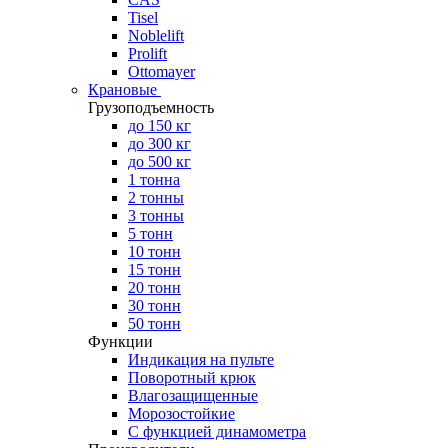
Tisel
Noblelift
Prolift
Ottomayer
Крановые
Грузоподъемность
до 150 кг
до 300 кг
до 500 кг
1 тонна
2 тонны
3 тонны
5 тонн
10 тонн
15 тонн
20 тонн
30 тонн
50 тонн
Функции
Индикация на пульте
Поворотный крюк
Влагозащищенные
Морозостойкие
С функцией динамометра