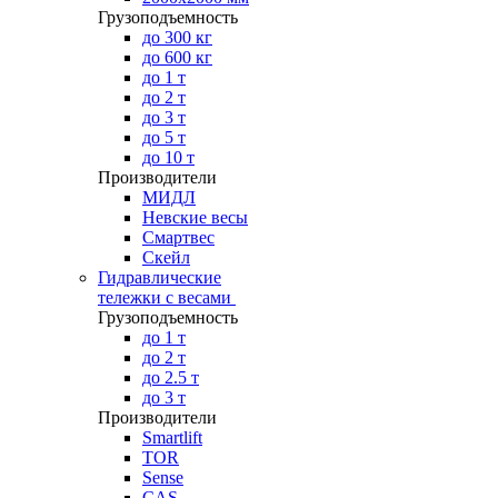
Грузоподъемность
до 300 кг
до 600 кг
до 1 т
до 2 т
до 3 т
до 5 т
до 10 т
Производители
МИДЛ
Невские весы
Смартвес
Скейл
Гидравлические
тележки с весами
Грузоподъемность
до 1 т
до 2 т
до 2.5 т
до 3 т
Производители
Smartlift
TOR
Sense
CAS