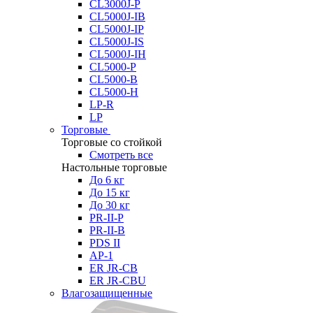
CL3000J-P
CL5000J-IB
CL5000J-IP
CL5000J-IS
CL5000J-IH
CL5000-P
CL5000-B
CL5000-H
LP-R
LP
Торговые
Торговые со стойкой
Смотреть все
Настольные торговые
До 6 кг
До 15 кг
До 30 кг
PR-II-P
PR-II-B
PDS II
AP-1
ER JR-CB
ER JR-CBU
Влагозащищенные