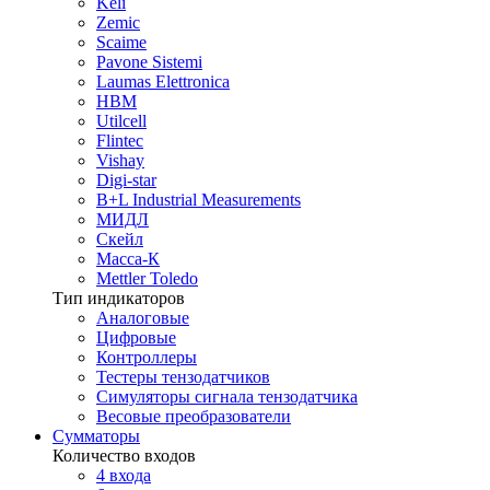
Keli
Zemic
Scaime
Pavone Sistemi
Laumas Elettronica
HBM
Utilcell
Flintec
Vishay
Digi-star
B+L Industrial Measurements
МИДЛ
Скейл
Масса-К
Mettler Toledo
Тип индикаторов
Аналоговые
Цифровые
Контроллеры
Тестеры тензодатчиков
Симуляторы сигнала тензодатчика
Весовые преобразователи
Сумматоры
Количество входов
4 входа