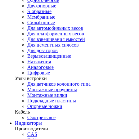
Одноточечные
Двухопорные
S-образные
Мембранные
Сильфонные
Для автомобильных весов
Для платформенных весов
Для взвешивания емкостей
Для цементных силосов
Для дозаторов
Взрывозащищенные
Натяжения
Аналоговые
Цифровые
Узлы встройки
Для датчиков колонного типа
Монтажные проушины
Монтажные вилки
Подкладные пластины
Опорные ножки
Кабель
Смотреть все
Индикаторы
Производители
CAS