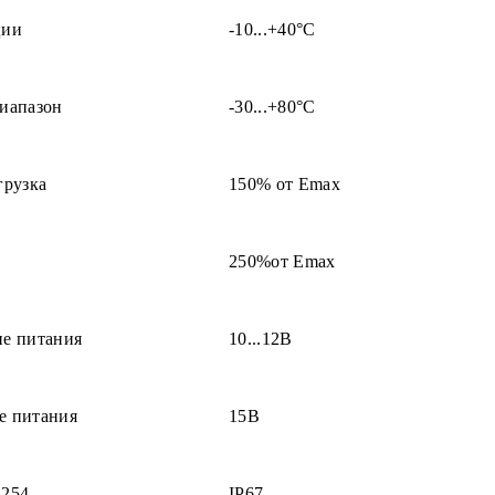
ции
-10...+40°С
иапазон
-30...+80°С
грузка
150% от Еmax
250%от Еmax
ие питания
10...12В
е питания
15В
4254
IP67