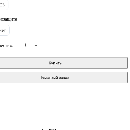
ля дозаторов
С3
зрывозащищенные
атяжения
возащита
налоговые
нет
ифровые
ество:
–
+
Купить
Быстрый заказ