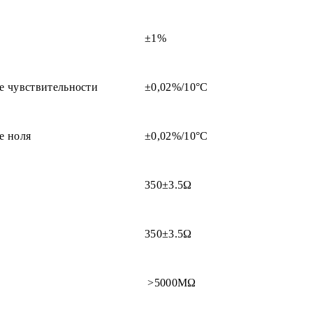
±1%
е чувствительности
±0,02%/10°С
е ноля
±0,02%/10°С
350±3.5Ω
350±3.5Ω
>5000MΩ