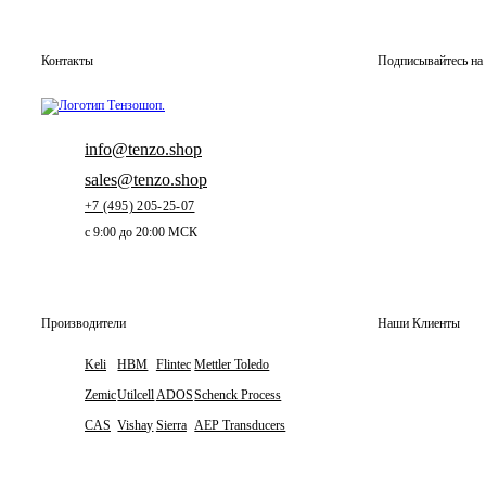
Контакты
Подписывайтесь на 
info@tenzo.shop
sales@tenzo.shop
+7 (495) 205-25-07
с 9:00 до 20:00 МСК
Производители
Наши Клиенты
Keli
HBM
Flintec
Mettler Toledo
Zemic
Utilcell
ADOS
Schenck Process
CAS
Vishay
Sierra
AEP Transducers