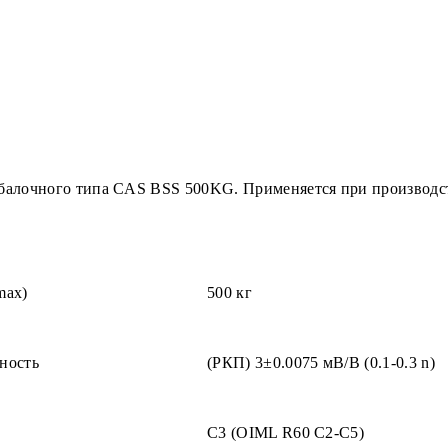
балочного типа CAS BSS 500KG. Применяется при производст
max)
500 кг
ность
(РКП) 3±0.0075 мВ/В (0.1-0.3 n)
С3 (OIML R60 C2-C5)