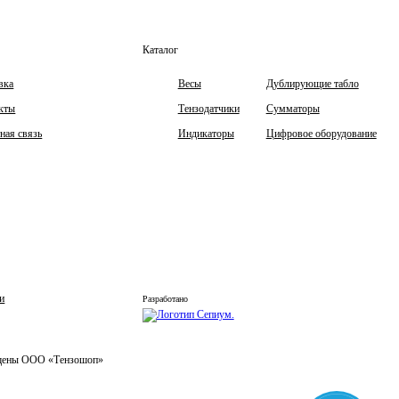
Каталог
вка
Весы
Дублирующие табло
кты
Тензодатчики
Сумматоры
ная связь
Индикаторы
Цифровое оборудование
и
Разработано
ищены ООО «Тензошоп»