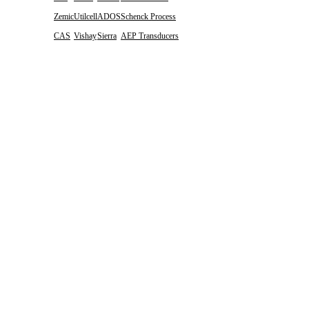
Zemic
Utilcell
ADOS
Schenck Process
CAS
Vishay
Sierra
AEP Transducers