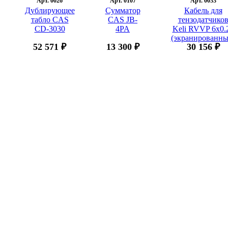
Арт. 0026
Арт. 0107
Арт. 0033
Дублирующее
Сумматор
Кабель для
табло CAS
CAS JB-
тензодатчико
CD-3030
4PA
Keli RVVP 6x0.
(экранированны
52 571 ₽
13 300 ₽
30 156 ₽