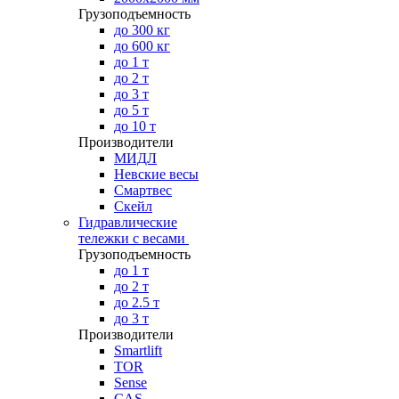
Грузоподъемность
до 300 кг
до 600 кг
до 1 т
до 2 т
до 3 т
до 5 т
до 10 т
Производители
МИДЛ
Невские весы
Смартвес
Скейл
Гидравлические
тележки с весами
Грузоподъемность
до 1 т
до 2 т
до 2.5 т
до 3 т
Производители
Smartlift
TOR
Sense
CAS