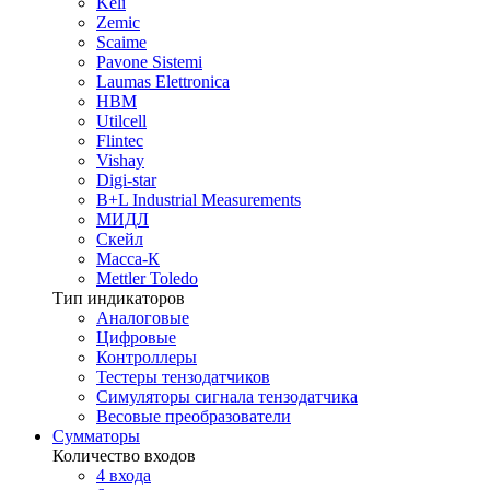
Keli
Zemic
Scaime
Pavone Sistemi
Laumas Elettronica
HBM
Utilcell
Flintec
Vishay
Digi-star
B+L Industrial Measurements
МИДЛ
Скейл
Масса-К
Mettler Toledo
Тип индикаторов
Аналоговые
Цифровые
Контроллеры
Тестеры тензодатчиков
Симуляторы сигнала тензодатчика
Весовые преобразователи
Сумматоры
Количество входов
4 входа