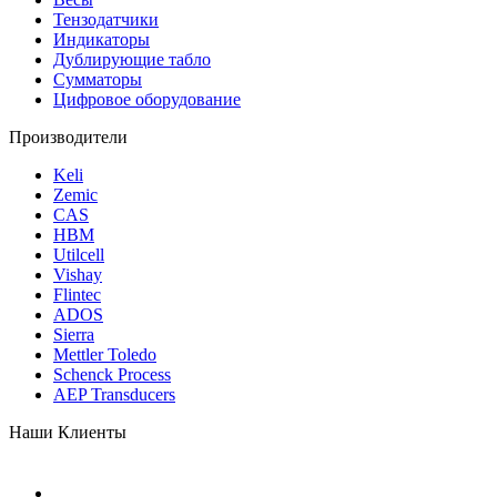
Тензодатчики
Индикаторы
Дублирующие табло
Сумматоры
Цифровое оборудование
Производители
Keli
Zemic
CAS
HBM
Utilcell
Vishay
Flintec
ADOS
Sierra
Mettler Toledo
Schenck Process
AEP Transducers
Наши Клиенты