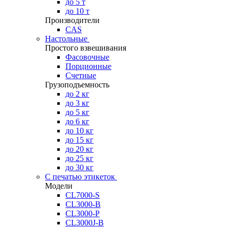
до 5 т
до 10 т
Производители
CAS
Настольные
Простого взвешивания
Фасовочные
Порционные
Счетные
Грузоподъемность
до 2 кг
до 3 кг
до 5 кг
до 6 кг
до 10 кг
до 15 кг
до 20 кг
до 25 кг
до 30 кг
С печатью этикеток
Модели
CL7000-S
CL3000-B
CL3000-P
CL3000J-B