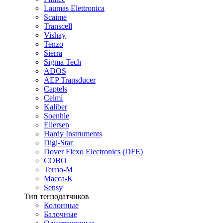
Laumas Elettronica
Scaime
Transcell
Vishay
Tenzo
Sierra
Sigma Tech
ADOS
AEP Transducer
Captels
Celmi
Kaliber
Soenhle
Eilersen
Hardy Instruments
Digi-Star
Dover Flexo Electronics (DFE)
COBO
Тензо-М
Масса-К
Sensy
Тип тензодатчиков
Колонные
Балочные