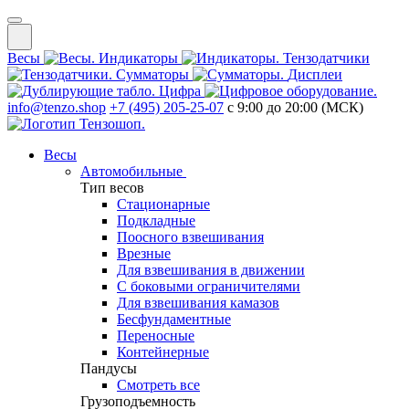
Весы
Индикаторы
Тензодатчики
Сумматоры
Дисплеи
Цифра
info@tenzo.shop
+7 (495) 205-25-07
с 9:00 до 20:00 (МСК)
Весы
Автомобильные
Тип весов
Стационарные
Подкладные
Поосного взвешивания
Врезные
Для взвешивания в движении
С боковыми ограничителями
Для взвешивания камазов
Бесфундаментные
Переносные
Контейнерные
Пандусы
Смотреть все
Грузоподъемность