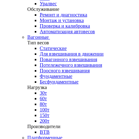
Уралвес
Обслуживание
Ремонт и диагностика
Монтаж и установка
Проверка и калибровка
Автоматизация автовесов
Вагонные
Тип весов
Статические
Для взвешивания в движении
Повагонного взвешивания
Потележечного взвешивания
Поосного взвешивания
Фундаментные
Бесфундаментные
Нагрузка
30т
60т
80т
100т
150т
200т
Производители
ВТВ
Платформенные