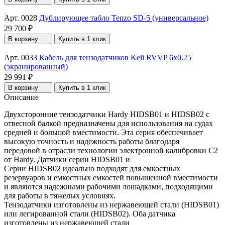
Арт. 0028
Дублирующее табло Tenzo SD-5 (универсальное)
29 700 ₽
В корзину
Купить в 1 клик
Арт. 0033
Кабель для тензодатчиков Keli RVVP 6x0.25
(экранированный)
29 991 ₽
В корзину
Купить в 1 клик
Описание
Двухсторонние тензодатчики Hardy HIDSB01 и HIDSB02 с
отвесной балкой предназначены для использования на судах
средней и большой вместимости. Эта серия обеспечивает
высокую точность и надежность работы благодаря
передовой в отрасли технологии электронной калибровки C2
от Hardy. Датчики серии HIDSB01 и
Серии HIDSB02 идеально подходят для емкостных
резервуаров и емкостных емкостей повышенной вместимости
и являются надежными рабочими лошадками, подходящими
для работы в тяжелых условиях.
Тензодатчики изготовлены из нержавеющей стали (HIDSB01)
или легированной стали (HIDSB02). Оба датчика
изготовлены из нержавеющей стали