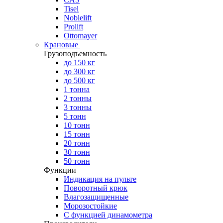
Tisel
Noblelift
Prolift
Ottomayer
Крановые
Грузоподъемность
до 150 кг
до 300 кг
до 500 кг
1 тонна
2 тонны
3 тонны
5 тонн
10 тонн
15 тонн
20 тонн
30 тонн
50 тонн
Функции
Индикация на пульте
Поворотный крюк
Влагозащищенные
Морозостойкие
С функцией динамометра