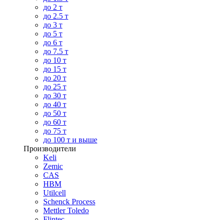
до 2 т
до 2.5 т
до 3 т
до 5 т
до 6 т
до 7.5 т
до 10 т
до 15 т
до 20 т
до 25 т
до 30 т
до 40 т
до 50 т
до 60 т
до 75 т
до 100 т и выше
Производители
Keli
Zemic
CAS
HBM
Utilcell
Schenck Process
Mettler Toledo
Flintec