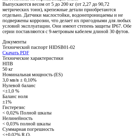
Выпускаются весом от 5 до 200 кг (от 2,27 до 90,72
метрических тонн), крепежные детали приобретаются
отдельно. Датчики маслостойки, водонепроницаемы и не
подвержены коррозии, что делает их пригодными для любых
условий эксплуатации. Они имеют степень защиты IP67. Обе
серии поставляются с 9-метровым кабелем длиной 30 футов.
Документы
Технический паспорт HIDSB01-02
Скачать PDF
Технические характеристики
НПВ
50 кг
Номинальная мощность (ES)
3,0 мв/в ± 0,10%
Нулевой баланс
<±1,0 %
Баланс ноля
±1%
Гистерезис
< 0,02% Полной шкалы
Нелинейность
< 0,03% полной шкалы
Суммарная погрешность
<±0,02% R.O.