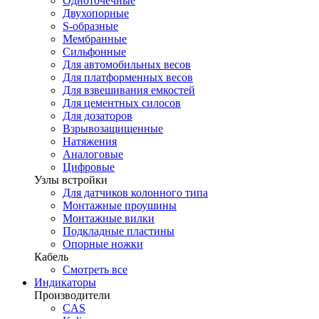
Одноточечные
Двухопорные
S-образные
Мембранные
Сильфонные
Для автомобильных весов
Для платформенных весов
Для взвешивания емкостей
Для цементных силосов
Для дозаторов
Взрывозащищенные
Натяжения
Аналоговые
Цифровые
Узлы встройки
Для датчиков колонного типа
Монтажные проушины
Монтажные вилки
Подкладные пластины
Опорные ножки
Кабель
Смотреть все
Индикаторы
Производители
CAS