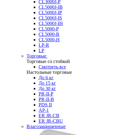
CL3000J-P
CL5000J-IB
CL5000J-IP
CL5000J-IS
CL5000J-IH
CL5000-P
CL5000-B
CL5000-H
LP-R
LP
Торговые
Торговые со стойкой
Смотреть все
Настольные торговые
До 6 кг
До 15 кг
До 30 кг
PR-II-P
PR-II-B
PDS II
AP-1
ER JR-CB
ER JR-CBU
Влагозащищенные