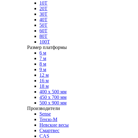
10Т
20Т
30Т
40Т
50Т
60Т
80Т
100Т
Размер платформы
6 м
7 м
8 м
9 м
12 м
16 м
18 м
400 х 500 мм
450 х 700 мм
500 х 900 мм
Производители
Sense
Тензо-М
Невские весы
Смартвес
CAS