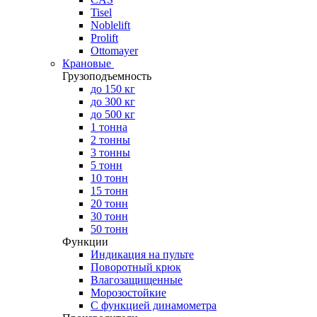
Tisel
Noblelift
Prolift
Ottomayer
Крановые
Грузоподъемность
до 150 кг
до 300 кг
до 500 кг
1 тонна
2 тонны
3 тонны
5 тонн
10 тонн
15 тонн
20 тонн
30 тонн
50 тонн
Функции
Индикация на пульте
Поворотный крюк
Влагозащищенные
Морозостойкие
С функцией динамометра