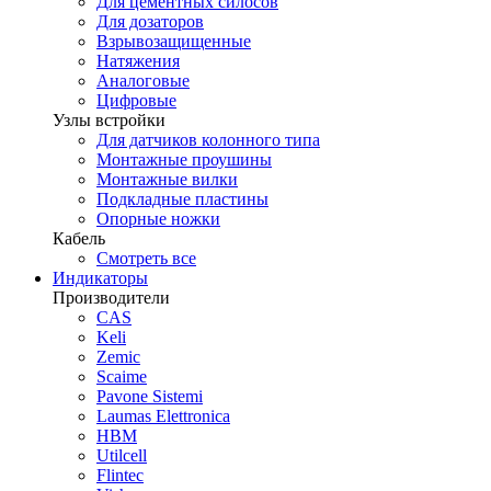
Для цементных силосов
Для дозаторов
Взрывозащищенные
Натяжения
Аналоговые
Цифровые
Узлы встройки
Для датчиков колонного типа
Монтажные проушины
Монтажные вилки
Подкладные пластины
Опорные ножки
Кабель
Смотреть все
Индикаторы
Производители
CAS
Keli
Zemic
Scaime
Pavone Sistemi
Laumas Elettronica
HBM
Utilcell
Flintec