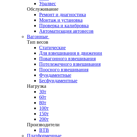
Уралвес
Обслуживание
Ремонт и диагностика
Монтаж и установка
Проверка и калибровка
Автоматизация автовесов
Вагонные
Тип весов
Статические
Для взвешивания в движении
Повагонного взвешивания
Потележечного взвешивания
Поосного взвешивания
Фундаментные
Бесфундаментные
Нагрузка
30т
60т
80т
100т
150т
200т
Производители
ВТВ
Платформенные