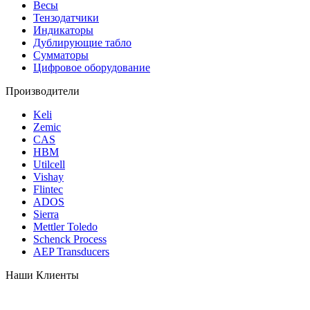
Весы
Тензодатчики
Индикаторы
Дублирующие табло
Сумматоры
Цифровое оборудование
Производители
Keli
Zemic
CAS
HBM
Utilcell
Vishay
Flintec
ADOS
Sierra
Mettler Toledo
Schenck Process
AEP Transducers
Наши Клиенты