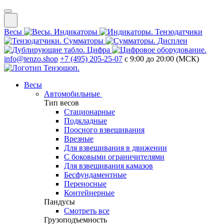
Весы
Индикаторы
Тензодатчики
Сумматоры
Дисплеи
Цифра
info@tenzo.shop
+7 (495) 205-25-07
с 9:00 до 20:00 (МСК)
Весы
Автомобильные
Тип весов
Стационарные
Подкладные
Поосного взвешивания
Врезные
Для взвешивания в движении
С боковыми ограничителями
Для взвешивания камазов
Бесфундаментные
Переносные
Контейнерные
Пандусы
Смотреть все
Грузоподъемность