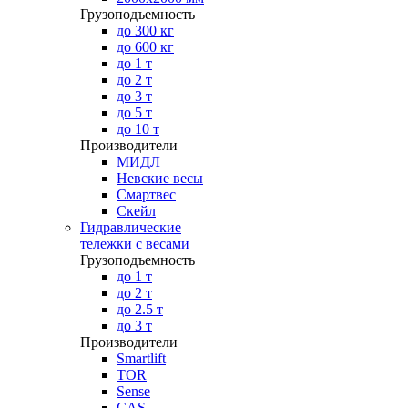
Грузоподъемность
до 300 кг
до 600 кг
до 1 т
до 2 т
до 3 т
до 5 т
до 10 т
Производители
МИДЛ
Невские весы
Смартвес
Скейл
Гидравлические
тележки с весами
Грузоподъемность
до 1 т
до 2 т
до 2.5 т
до 3 т
Производители
Smartlift
TOR
Sense
CAS