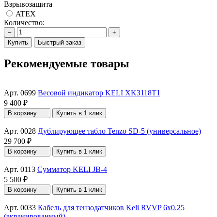
Взрывозащита
ATEX
Количество:
–
+
Купить
Быстрый заказ
Рекомендуемые товары
Арт. 0699
Весовой индикатор KELI XK3118T1
9 400 ₽
В корзину
Купить в 1 клик
Арт. 0028
Дублирующее табло Tenzo SD-5 (универсальное)
29 700 ₽
В корзину
Купить в 1 клик
Арт. 0113
Сумматор KELI JB-4
5 500 ₽
В корзину
Купить в 1 клик
Арт. 0033
Кабель для тензодатчиков Keli RVVP 6x0.25
(экранированный)