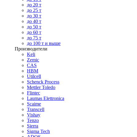
до 20 т
до 25 т
до 30 т
до 40 т
до 50 т
до 60 т
до 75 т
до 100 т и выше
Производители
Keli
Zemic
CAS
HBM
Utilcell
Schenck Process
Mettler Toledo
Flintec
Laumas Elettronica
Scaime
Transcell
Vishay
Tenzo
Sierra
Sigma Tech
ADOS