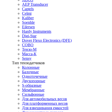
AEP Transducer
Captels
Celmi
Kaliber
Soenhle
Eilersen
Hardy Instruments
Digi-Star
Dover Flexo Electronics (DFE)
COBO
Тензо-М
Масса-К
Sensy
Тип тензодатчиков
Колонные
Балочные
Одноточечные
Двухопорные
S-образные
Мембранные
Сильфонные
Для автомобильных весов
Для платформенных весов
Для взвешивания емкостей