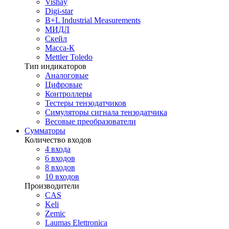
Vishay
Digi-star
B+L Industrial Measurements
МИДЛ
Скейл
Масса-К
Mettler Toledo
Тип индикаторов
Аналоговые
Цифровые
Контроллеры
Тестеры тензодатчиков
Симуляторы сигнала тензодатчика
Весовые преобразователи
Сумматоры
Количество входов
4 входа
6 входов
8 входов
10 входов
Производители
CAS
Keli
Zemic
Laumas Elettronica