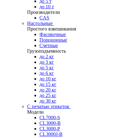
до 5 т
до 10 т
Производители
CAS
Настольные
Простого взвешивания
Фасовочные
Порционные
Счетные
Грузоподъемность
до 2 кг
до 3 кг
до 5 кг
до 6 кг
до 10 кг
до 15 кг
до 20 кг
до 25 кг
до 30 кг
С печатью этикеток
Модели
CL7000-S
CL3000-B
CL3000-P
CL3000J-B