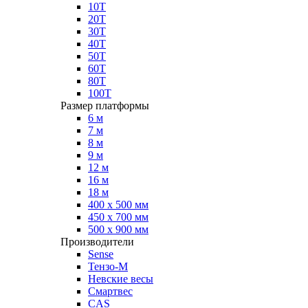
10Т
20Т
30Т
40Т
50Т
60Т
80Т
100Т
Размер платформы
6 м
7 м
8 м
9 м
12 м
16 м
18 м
400 х 500 мм
450 х 700 мм
500 х 900 мм
Производители
Sense
Тензо-М
Невские весы
Смартвес
CAS