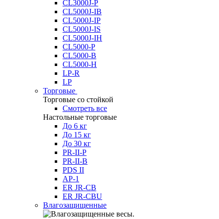
CL3000J-P
CL5000J-IB
CL5000J-IP
CL5000J-IS
CL5000J-IH
CL5000-P
CL5000-B
CL5000-H
LP-R
LP
Торговые
Торговые со стойкой
Смотреть все
Настольные торговые
До 6 кг
До 15 кг
До 30 кг
PR-II-P
PR-II-B
PDS II
AP-1
ER JR-CB
ER JR-CBU
Влагозащищенные