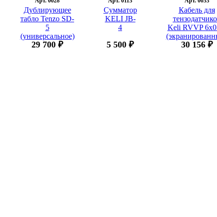
Арт. 0028
Арт. 0113
Арт. 0033
Дублирующее
Сумматор
Кабель для
табло Tenzo SD-
KELI JB-
тензодатчико
5
4
Keli RVVP 6x0
(универсальное)
(экранированн
29 700 ₽
5 500 ₽
30 156 ₽