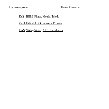
Производители
Наши Клиенты
Keli
HBM
Flintec
Mettler Toledo
Zemic
Utilcell
ADOS
Schenck Process
CAS
Vishay
Sierra
AEP Transducers