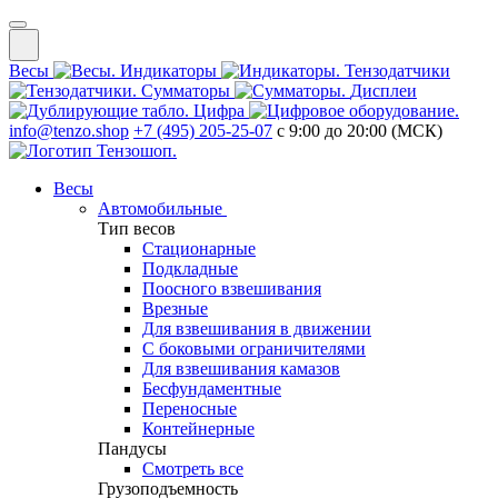
Весы
Индикаторы
Тензодатчики
Сумматоры
Дисплеи
Цифра
info@tenzo.shop
+7 (495) 205-25-07
с 9:00 до 20:00 (МСК)
Весы
Автомобильные
Тип весов
Стационарные
Подкладные
Поосного взвешивания
Врезные
Для взвешивания в движении
С боковыми ограничителями
Для взвешивания камазов
Бесфундаментные
Переносные
Контейнерные
Пандусы
Смотреть все
Грузоподъемность