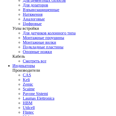
Для цементных силосов
Для дозаторов
Взрывозащищенные
Натяжения
Аналоговые
Цифровые
Узлы встройки
Для датчиков колонного типа
Монтажные проушины
Монтажные вилки
Подкладные пластины
Опорные ножки
Кабель
Смотреть все
Индикаторы
Производители
CAS
Keli
Zemic
Scaime
Pavone Sistemi
Laumas Elettronica
HBM
Utilcell
Flintec