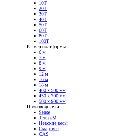
10Т
20Т
30Т
40Т
50Т
60Т
80Т
100Т
Размер платформы
6 м
7 м
8 м
9 м
12 м
16 м
18 м
400 х 500 мм
450 х 700 мм
500 х 900 мм
Производители
Sense
Тензо-М
Невские весы
Смартвес
CAS