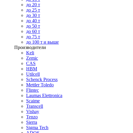
до 20 т
до 25 т
до 30 т
до 40 т
до 50 т
до 60 т
до 75 т
до 100 т и выше
Производители
Keli
Zemic
CAS
HBM
Utilcell
Schenck Process
Mettler Toledo
Flintec
Laumas Elettronica
Scaime
Transcell
Vishay
Tenzo
Sierra
Sigma Tech
ADOS