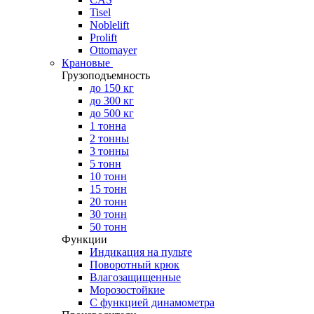
Tisel
Noblelift
Prolift
Ottomayer
Крановые
Грузоподъемность
до 150 кг
до 300 кг
до 500 кг
1 тонна
2 тонны
3 тонны
5 тонн
10 тонн
15 тонн
20 тонн
30 тонн
50 тонн
Функции
Индикация на пульте
Поворотный крюк
Влагозащищенные
Морозостойкие
С функцией динамометра