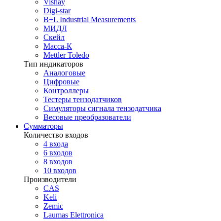
Vishay
Digi-star
B+L Industrial Measurements
МИДЛ
Скейл
Масса-К
Mettler Toledo
Тип индикаторов
Аналоговые
Цифровые
Контроллеры
Тестеры тензодатчиков
Симуляторы сигнала тензодатчика
Весовые преобразователи
Сумматоры
Количество входов
4 входа
6 входов
8 входов
10 входов
Производители
CAS
Keli
Zemic
Laumas Elettronica