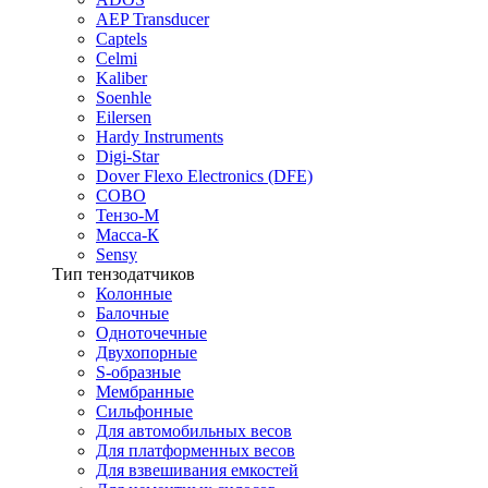
AEP Transducer
Captels
Celmi
Kaliber
Soenhle
Eilersen
Hardy Instruments
Digi-Star
Dover Flexo Electronics (DFE)
COBO
Тензо-М
Масса-К
Sensy
Тип тензодатчиков
Колонные
Балочные
Одноточечные
Двухопорные
S-образные
Мембранные
Сильфонные
Для автомобильных весов
Для платформенных весов
Для взвешивания емкостей