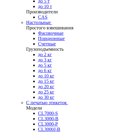
до 5 т
до 10 т
Производители
CAS
Настольные
Простого взвешивания
Фасовочные
Порционные
Счетные
Грузоподъемность
до 2 кг
до 3 кг
до 5 кг
до 6 кг
до 10 кг
до 15 кг
до 20 кг
до 25 кг
до 30 кг
С печатью этикеток
Модели
CL7000-S
CL3000-B
CL3000-P
CL3000J-B