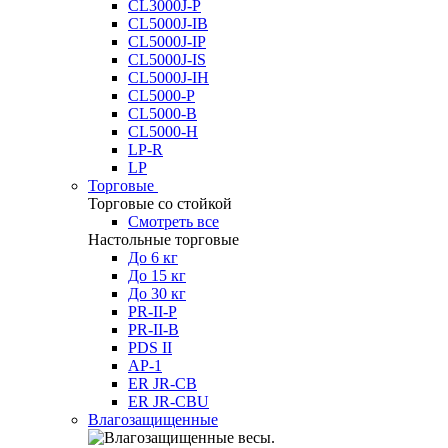
CL3000J-P
CL5000J-IB
CL5000J-IP
CL5000J-IS
CL5000J-IH
CL5000-P
CL5000-B
CL5000-H
LP-R
LP
Торговые
Торговые со стойкой
Смотреть все
Настольные торговые
До 6 кг
До 15 кг
До 30 кг
PR-II-P
PR-II-B
PDS II
AP-1
ER JR-CB
ER JR-CBU
Влагозащищенные