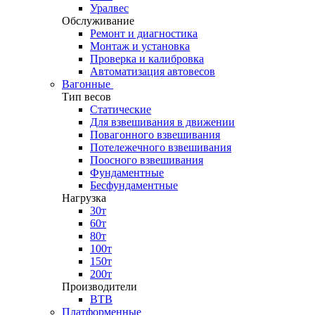
Уралвес
Обслуживание
Ремонт и диагностика
Монтаж и установка
Проверка и калибровка
Автоматизация автовесов
Вагонные
Тип весов
Статические
Для взвешивания в движении
Повагонного взвешивания
Потележечного взвешивания
Поосного взвешивания
Фундаментные
Бесфундаментные
Нагрузка
30т
60т
80т
100т
150т
200т
Производители
ВТВ
Платформенные