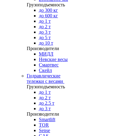
Грузоподъемность
до 300 кг
до 600 кг
до 1 т
до 2 т
до 3 т
до 5 т
до 10 т
Производители
МИДЛ
Невские весы
Смартвес
Скейл
Гидравлические
тележки с весами
Грузоподъемность
до 1 т
до 2 т
до 2.5 т
до 3 т
Производители
Smartlift
TOR
Sense
CAS