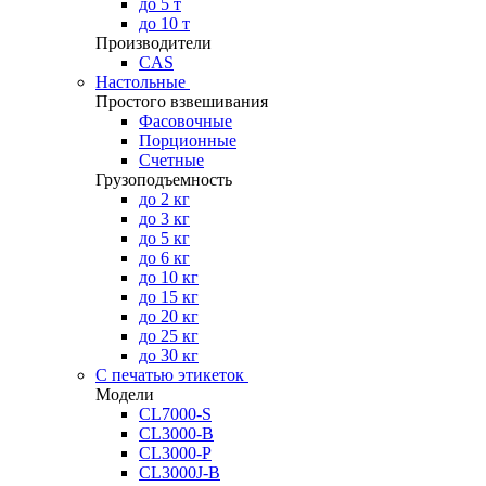
до 5 т
до 10 т
Производители
CAS
Настольные
Простого взвешивания
Фасовочные
Порционные
Счетные
Грузоподъемность
до 2 кг
до 3 кг
до 5 кг
до 6 кг
до 10 кг
до 15 кг
до 20 кг
до 25 кг
до 30 кг
С печатью этикеток
Модели
CL7000-S
CL3000-B
CL3000-P
CL3000J-B