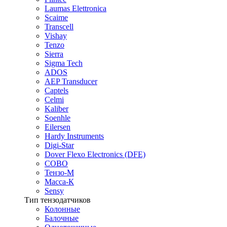
Laumas Elettronica
Scaime
Transcell
Vishay
Tenzo
Sierra
Sigma Tech
ADOS
AEP Transducer
Captels
Celmi
Kaliber
Soenhle
Eilersen
Hardy Instruments
Digi-Star
Dover Flexo Electronics (DFE)
COBO
Тензо-М
Масса-К
Sensy
Тип тензодатчиков
Колонные
Балочные