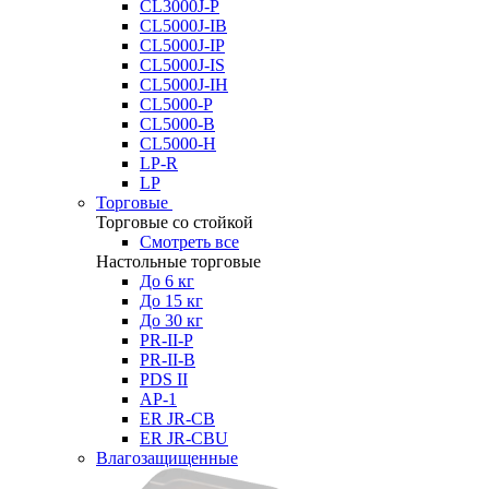
CL3000J-P
CL5000J-IB
CL5000J-IP
CL5000J-IS
CL5000J-IH
CL5000-P
CL5000-B
CL5000-H
LP-R
LP
Торговые
Торговые со стойкой
Смотреть все
Настольные торговые
До 6 кг
До 15 кг
До 30 кг
PR-II-P
PR-II-B
PDS II
AP-1
ER JR-CB
ER JR-CBU
Влагозащищенные