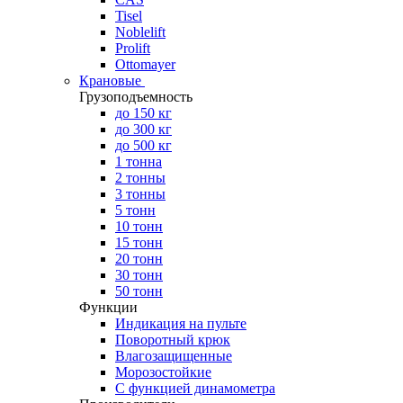
Tisel
Noblelift
Prolift
Ottomayer
Крановые
Грузоподъемность
до 150 кг
до 300 кг
до 500 кг
1 тонна
2 тонны
3 тонны
5 тонн
10 тонн
15 тонн
20 тонн
30 тонн
50 тонн
Функции
Индикация на пульте
Поворотный крюк
Влагозащищенные
Морозостойкие
С функцией динамометра