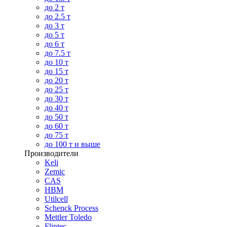
до 2 т
до 2.5 т
до 3 т
до 5 т
до 6 т
до 7.5 т
до 10 т
до 15 т
до 20 т
до 25 т
до 30 т
до 40 т
до 50 т
до 60 т
до 75 т
до 100 т и выше
Производители
Keli
Zemic
CAS
HBM
Utilcell
Schenck Process
Mettler Toledo
Flintec