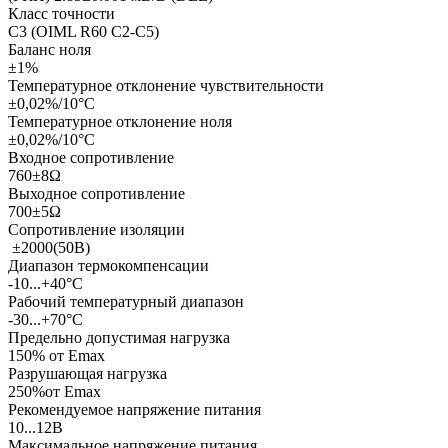
Класс точности
С3 (OIML R60 C2-C5)
Баланс ноля
±1%
Температурное отклонение чувствительности
±0,02%/10°С
Температурное отклонение ноля
±0,02%/10°С
Входное сопротивление
760±8Ω
Выходное сопротивление
700±5Ω
Сопротивление изоляции
±2000(50В)
Диапазон термокомпенсации
-10...+40°С
Рабочий температурный диапазон
-30...+70°С
Предельно допустимая нагрузка
150% от Еmax
Разрушающая нагрузка
250%от Еmax
Рекомендуемое напряжение питания
10...12В
Максимальное напряжение питания