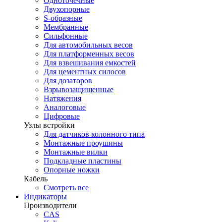
Одноточечные
Двухопорные
S-образные
Мембранные
Сильфонные
Для автомобильных весов
Для платформенных весов
Для взвешивания емкостей
Для цементных силосов
Для дозаторов
Взрывозащищенные
Натяжения
Аналоговые
Цифровые
Узлы встройки
Для датчиков колонного типа
Монтажные проушины
Монтажные вилки
Подкладные пластины
Опорные ножки
Кабель
Смотреть все
Индикаторы
Производители
CAS