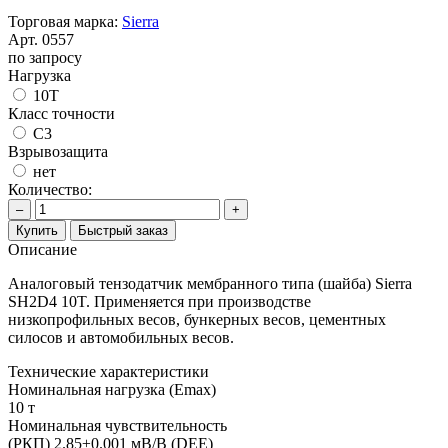
Торговая марка:
Sierra
Арт.
0557
по запросу
Нагрузка
10T
Класс точности
C3
Взрывозащита
нет
Количество:
–
+
Купить
Быстрый заказ
Описание
Аналоговый тензодатчик мембранного типа (шайба) Sierra
SH2D4 10T. Применяется при производстве
низкопрофильных весов, бункерных весов, цементных
силосов и автомобильных весов.
Технические характеристики
Номинальная нагрузка (Еmax)
10 т
Номинальная чувствительность
(РКП) 2.85±0.001 мВ/В (DEE)