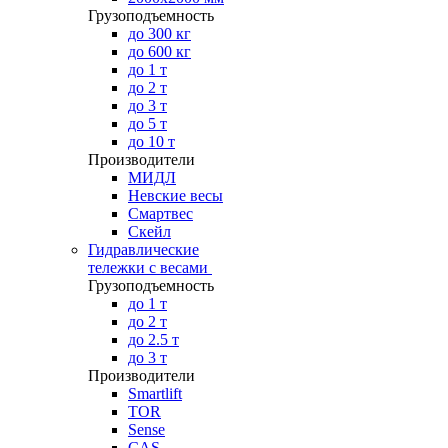
Грузоподъемность
до 300 кг
до 600 кг
до 1 т
до 2 т
до 3 т
до 5 т
до 10 т
Производители
МИДЛ
Невские весы
Смартвес
Скейл
Гидравлические
тележки с весами
Грузоподъемность
до 1 т
до 2 т
до 2.5 т
до 3 т
Производители
Smartlift
TOR
Sense
CAS