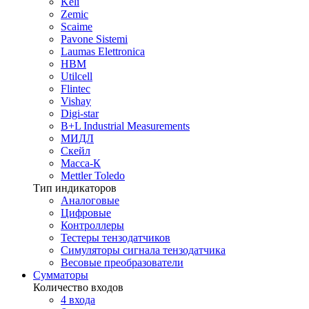
Keli
Zemic
Scaime
Pavone Sistemi
Laumas Elettronica
HBM
Utilcell
Flintec
Vishay
Digi-star
B+L Industrial Measurements
МИДЛ
Скейл
Масса-К
Mettler Toledo
Тип индикаторов
Аналоговые
Цифровые
Контроллеры
Тестеры тензодатчиков
Симуляторы сигнала тензодатчика
Весовые преобразователи
Сумматоры
Количество входов
4 входа