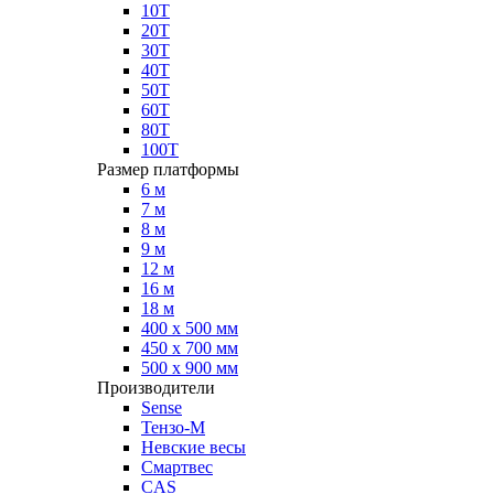
10Т
20Т
30Т
40Т
50Т
60Т
80Т
100Т
Размер платформы
6 м
7 м
8 м
9 м
12 м
16 м
18 м
400 х 500 мм
450 х 700 мм
500 х 900 мм
Производители
Sense
Тензо-М
Невские весы
Смартвес
CAS