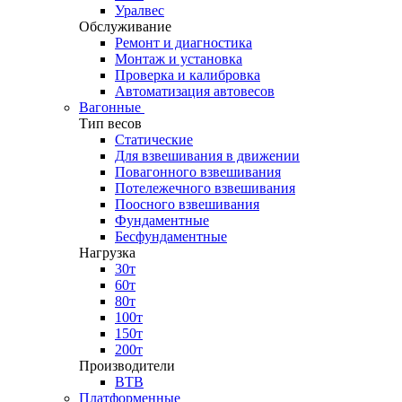
Уралвес
Обслуживание
Ремонт и диагностика
Монтаж и установка
Проверка и калибровка
Автоматизация автовесов
Вагонные
Тип весов
Статические
Для взвешивания в движении
Повагонного взвешивания
Потележечного взвешивания
Поосного взвешивания
Фундаментные
Бесфундаментные
Нагрузка
30т
60т
80т
100т
150т
200т
Производители
ВТВ
Платформенные