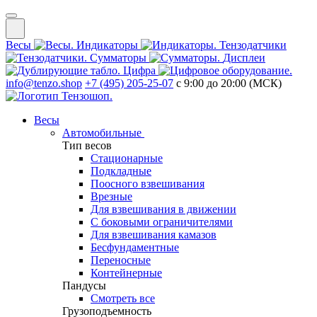
Весы
Индикаторы
Тензодатчики
Сумматоры
Дисплеи
Цифра
info@tenzo.shop
+7 (495) 205-25-07
с 9:00 до 20:00 (МСК)
Весы
Автомобильные
Тип весов
Стационарные
Подкладные
Поосного взвешивания
Врезные
Для взвешивания в движении
С боковыми ограничителями
Для взвешивания камазов
Бесфундаментные
Переносные
Контейнерные
Пандусы
Смотреть все
Грузоподъемность