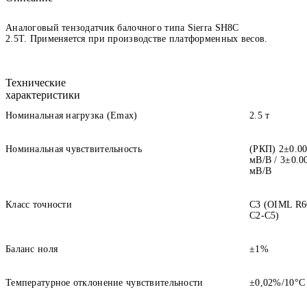
Аналоговый тензодатчик балочного типа Sierra SH8C
2.5T. Применяется при производстве платформенных весов.
Технические
характеристики
Номинальная нагрузка (Еmax)
2.5 т
Номинальная чувствительность
(РКП) 2±0.0
мВ/В / 3±0.0
мВ/В
Класс точности
С3 (OIML R6
C2-C5)
Баланс ноля
±1%
Температурное отклонение чувствительности
±0,02%/10°С