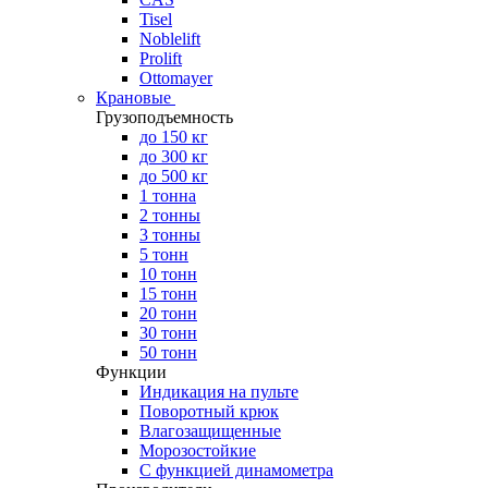
Tisel
Noblelift
Prolift
Ottomayer
Крановые
Грузоподъемность
до 150 кг
до 300 кг
до 500 кг
1 тонна
2 тонны
3 тонны
5 тонн
10 тонн
15 тонн
20 тонн
30 тонн
50 тонн
Функции
Индикация на пульте
Поворотный крюк
Влагозащищенные
Морозостойкие
С функцией динамометра