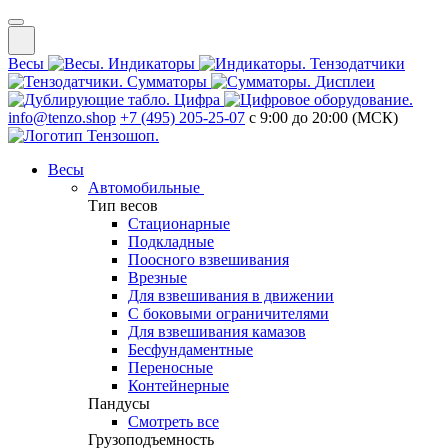
Весы
Индикаторы
Тензодатчики
Сумматоры
Дисплеи
Цифра
info@tenzo.shop
+7 (495) 205-25-07
с 9:00 до 20:00 (МСК)
Весы
Автомобильные
Тип весов
Стационарные
Подкладные
Поосного взвешивания
Врезные
Для взвешивания в движении
С боковыми ограничителями
Для взвешивания камазов
Бесфундаментные
Переносные
Контейнерные
Пандусы
Смотреть все
Грузоподъемность