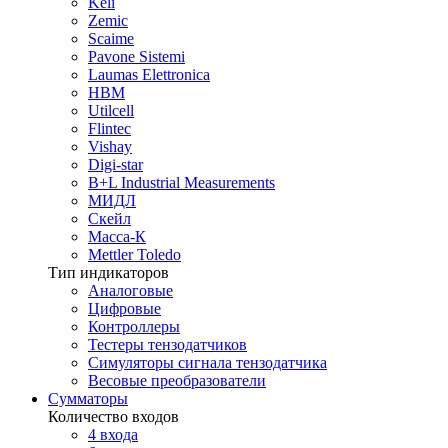
Keli
Zemic
Scaime
Pavone Sistemi
Laumas Elettronica
HBM
Utilcell
Flintec
Vishay
Digi-star
B+L Industrial Measurements
МИДЛ
Скейл
Масса-К
Mettler Toledo
Тип индикаторов
Аналоговые
Цифровые
Контроллеры
Тестеры тензодатчиков
Симуляторы сигнала тензодатчика
Весовые преобразователи
Сумматоры
Количество входов
4 входа