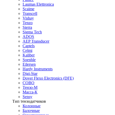
Laumas Elettronica
Scaime
Transcell
Vishay
Tenzo
Sierra
Sigma Tech
ADOS
AEP Transducer
Captels
Celmi
Kaliber
Soenhle
Eilersen
Hardy Instruments
Digi-Star
Dover Flexo Electronics (DFE)
COBO
Тензо-М
Масса-К
Sensy
Тип тензодатчиков
Колонные
Балочные