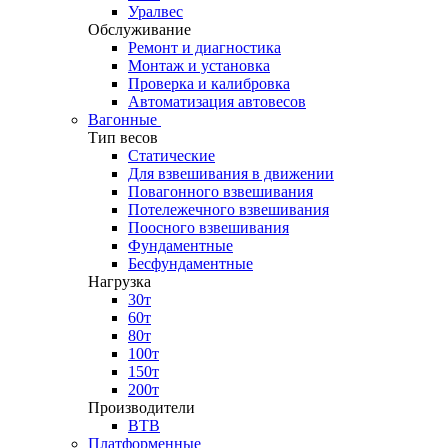
Уралвес
Обслуживание
Ремонт и диагностика
Монтаж и установка
Проверка и калибровка
Автоматизация автовесов
Вагонные
Тип весов
Статические
Для взвешивания в движении
Повагонного взвешивания
Потележечного взвешивания
Поосного взвешивания
Фундаментные
Бесфундаментные
Нагрузка
30т
60т
80т
100т
150т
200т
Производители
ВТВ
Платформенные