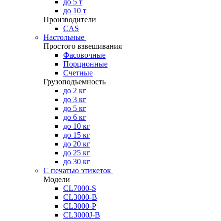
до 5 т
до 10 т
Производители
CAS
Настольные
Простого взвешивания
Фасовочные
Порционные
Счетные
Грузоподъемность
до 2 кг
до 3 кг
до 5 кг
до 6 кг
до 10 кг
до 15 кг
до 20 кг
до 25 кг
до 30 кг
С печатью этикеток
Модели
CL7000-S
CL3000-B
CL3000-P
CL3000J-B