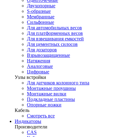
Одноточечные
Двухопорные
S-образные
Мембранные
Сильфонные
Для автомобильных весов
Для платформенных весов
Для взвешивания емкостей
Для цементных силосов
Для дозаторов
Взрывозащищенные
Натяжения
Аналоговые
Цифровые
Узлы встройки
Для датчиков колонного типа
Монтажные проушины
Монтажные вилки
Подкладные пластины
Опорные ножки
Кабель
Смотреть все
Индикаторы
Производители
CAS