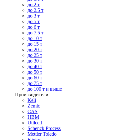
до 2 т
до 2.5 т
до 3 т
до 5 т
до 6 т
до 7.5 т
до 10 т
до 15 т
до 20 т
до 25 т
до 30 т
до 40 т
до 50 т
до 60 т
до 75 т
до 100 т и выше
Производители
Keli
Zemic
CAS
HBM
Utilcell
Schenck Process
Mettler Toledo
Flintec