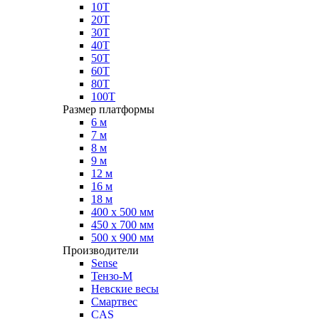
10Т
20Т
30Т
40Т
50Т
60Т
80Т
100Т
Размер платформы
6 м
7 м
8 м
9 м
12 м
16 м
18 м
400 х 500 мм
450 х 700 мм
500 х 900 мм
Производители
Sense
Тензо-М
Невские весы
Смартвес
CAS