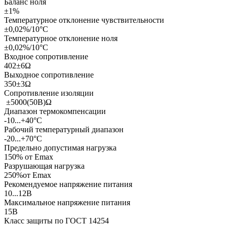
Баланс ноля
±1%
Температурное отклонение чувствительности
±0,02%/10°С
Температурное отклонение ноля
±0,02%/10°С
Входное сопротивление
402±6Ω
Выходное сопротивление
350±3Ω
Сопротивление изоляции
±5000(50В)Ω
Диапазон термокомпенсации
-10...+40°С
Рабочий температурный диапазон
-20...+70°С
Предельно допустимая нагрузка
150% от Еmax
Разрушающая нагрузка
250%от Еmax
Рекомендуемое напряжение питания
10...12В
Максимальное напряжение питания
15В
Класс защиты по ГОСТ 14254