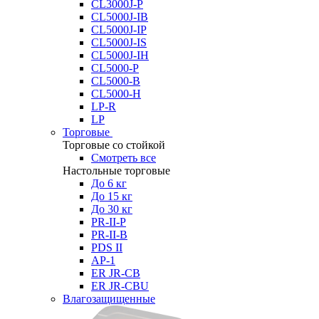
CL3000J-P
CL5000J-IB
CL5000J-IP
CL5000J-IS
CL5000J-IH
CL5000-P
CL5000-B
CL5000-H
LP-R
LP
Торговые
Торговые со стойкой
Смотреть все
Настольные торговые
До 6 кг
До 15 кг
До 30 кг
PR-II-P
PR-II-B
PDS II
AP-1
ER JR-CB
ER JR-CBU
Влагозащищенные