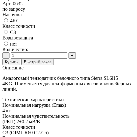
Арт.
0635
по запросу
Нагрузка
4KG
Класс точности
C3
Взрывозащита
нет
Количество:
–
+
Купить
Быстрый заказ
Описание
Аналоговый тензодатчик балочного типа Sierra SL6H5
4KG. Применяется для платформенных весов и конвейерных
линий.
Технические характеристики
Номинальная нагрузка (Еmax)
4 кг
Номинальная чувствительность
(РКП) 2±0.2 мВ/В
Класс точности
С3 (OIML R60 C2-C5)