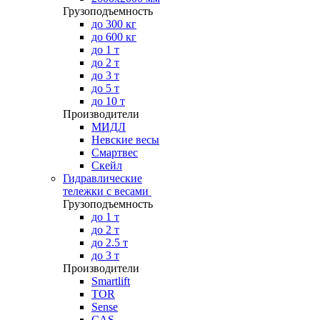
Грузоподъемность
до 300 кг
до 600 кг
до 1 т
до 2 т
до 3 т
до 5 т
до 10 т
Производители
МИДЛ
Невские весы
Смартвес
Скейл
Гидравлические
тележки с весами
Грузоподъемность
до 1 т
до 2 т
до 2.5 т
до 3 т
Производители
Smartlift
TOR
Sense
CAS