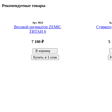
Рекомендуемые товары
Арт. 0024
Ар
Весовой индикатор ZEMIC
Суммато
ТИТАН 6
7 100 ₽
5 
В корзину
Купить в 1 клик
К