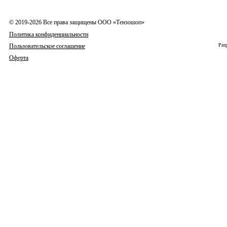
© 2019-2026 Все права защищены ООО «Тензошоп»
Политика конфиденциальности
Раз
Пользовательское соглашение
Оферта
Весы
Индикаторы
Тензодатчики
Сумматоры
Дисплеи
Цифра