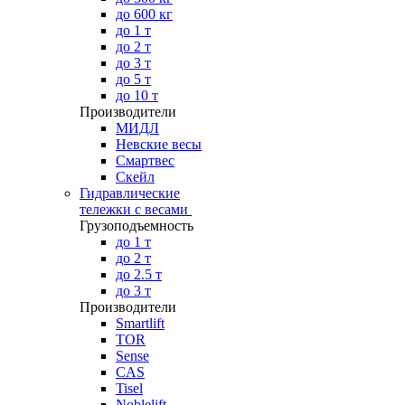
до 600 кг
до 1 т
до 2 т
до 3 т
до 5 т
до 10 т
Производители
МИДЛ
Невские весы
Смартвес
Скейл
Гидравлические
тележки с весами
Грузоподъемность
до 1 т
до 2 т
до 2.5 т
до 3 т
Производители
Smartlift
TOR
Sense
CAS
Tisel
Noblelift