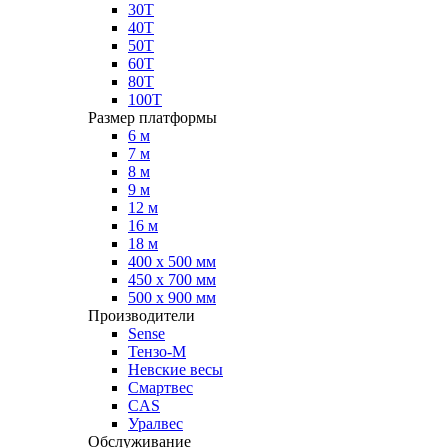
30Т
40Т
50Т
60Т
80Т
100Т
Размер платформы
6 м
7 м
8 м
9 м
12 м
16 м
18 м
400 х 500 мм
450 х 700 мм
500 х 900 мм
Производители
Sense
Тензо-М
Невские весы
Смартвес
CAS
Уралвес
Обслуживание