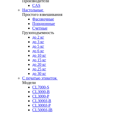
Производители
CAS
Настольные
Простого взвешивания
Фасовочные
Порционные
Счетные
Грузоподъемность
до 2 кг
до 3 кг
до 5 кг
до 6 кг
до 10 кг
до 15 кг
до 20 кг
до 25 кг
до 30 кг
С печатью этикеток
Модели
CL7000-S
CL3000-B
CL3000-P
CL3000J-B
CL3000J-P
CL5000J-IB