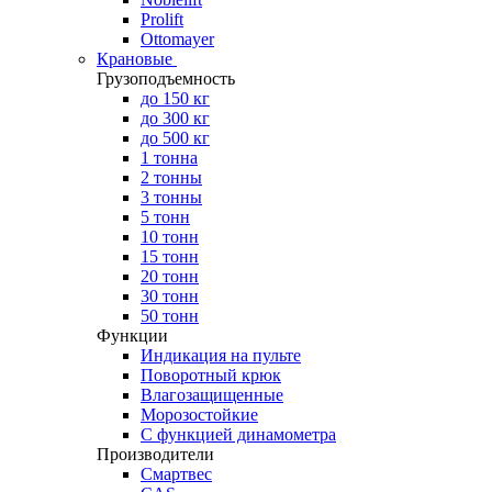
Prolift
Ottomayer
Крановые
Грузоподъемность
до 150 кг
до 300 кг
до 500 кг
1 тонна
2 тонны
3 тонны
5 тонн
10 тонн
15 тонн
20 тонн
30 тонн
50 тонн
Функции
Индикация на пульте
Поворотный крюк
Влагозащищенные
Морозостойкие
С функцией динамометра
Производители
Смартвес