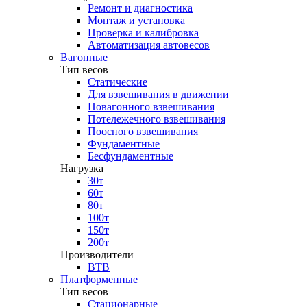
Ремонт и диагностика
Монтаж и установка
Проверка и калибровка
Автоматизация автовесов
Вагонные
Тип весов
Статические
Для взвешивания в движении
Повагонного взвешивания
Потележечного взвешивания
Поосного взвешивания
Фундаментные
Бесфундаментные
Нагрузка
30т
60т
80т
100т
150т
200т
Производители
ВТВ
Платформенные
Тип весов
Стационарные