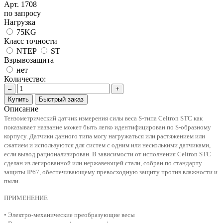
Арт.
1708
по запросу
Нагрузка
75KG
Класс точности
NTEP
ST
Взрывозащита
нет
Количество:
–
+
Купить
Быстрый заказ
Описание
Тензометрический датчик измерения силы веса S-типа Celtron STC как
показывает название может быть легко идентифицирован по S-образному
корпусу. Датчики данного типа могу нагружаться или растяжением или
сжатием и используются для систем с одним или несколькими датчиками,
если вывод рационализирован. В зависимости от исполнения Celtron STC
сделан из легированной или нержавеющей стали, собран по стандарту
защиты IP67, обеспечивающему превосходную защиту против влажности и
пыли.
ПРИМЕНЕНИЕ
• Электро-механические преобразующие весы