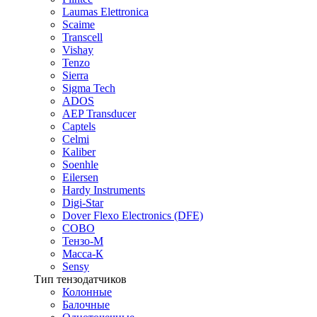
Laumas Elettronica
Scaime
Transcell
Vishay
Tenzo
Sierra
Sigma Tech
ADOS
AEP Transducer
Captels
Celmi
Kaliber
Soenhle
Eilersen
Hardy Instruments
Digi-Star
Dover Flexo Electronics (DFE)
COBO
Тензо-М
Масса-К
Sensy
Тип тензодатчиков
Колонные
Балочные