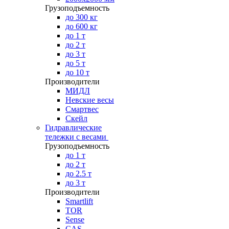
Грузоподъемность
до 300 кг
до 600 кг
до 1 т
до 2 т
до 3 т
до 5 т
до 10 т
Производители
МИДЛ
Невские весы
Смартвес
Скейл
Гидравлические
тележки с весами
Грузоподъемность
до 1 т
до 2 т
до 2.5 т
до 3 т
Производители
Smartlift
TOR
Sense
CAS