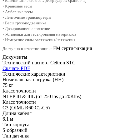
• Взвешивание силосов/резервуаров/хранилищ
• Крановые весы
• Амбарные весы
• Ленточные транспортеры
• Весы грузоподъемника
• Дозирование/наполнение
• Установки для тестирования материалов
• Измерение силы растяжения/натяжения
FM сертификация
Доступно в качестве опции:
Документы
Технический паспорт Celtron STC
Скачать PDF
Технические характеристики
Номинальная нагрузка (НН)
75 кг
Класс точности
NTEP III & IIIL (от 250 lbs до 20Klbs)
Класс точности
С3 (OIML R60 C2-C5)
Длина кабеля
6.1 м
Тип корпуса
S-образный
Тип датчика