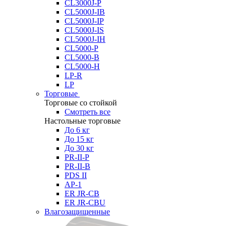
CL3000J-P
CL5000J-IB
CL5000J-IP
CL5000J-IS
CL5000J-IH
CL5000-P
CL5000-B
CL5000-H
LP-R
LP
Торговые
Торговые со стойкой
Смотреть все
Настольные торговые
До 6 кг
До 15 кг
До 30 кг
PR-II-P
PR-II-B
PDS II
AP-1
ER JR-CB
ER JR-CBU
Влагозащищенные