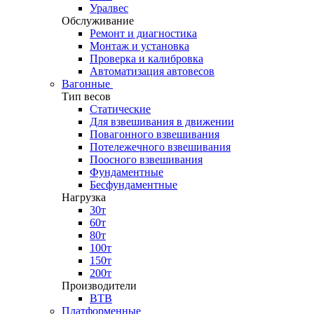
Уралвес
Обслуживание
Ремонт и диагностика
Монтаж и установка
Проверка и калибровка
Автоматизация автовесов
Вагонные
Тип весов
Статические
Для взвешивания в движении
Повагонного взвешивания
Потележечного взвешивания
Поосного взвешивания
Фундаментные
Бесфундаментные
Нагрузка
30т
60т
80т
100т
150т
200т
Производители
ВТВ
Платформенные