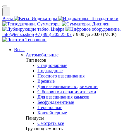
Весы
Индикаторы
Тензодатчики
Сумматоры
Дисплеи
Цифра
info@tenzo.shop
+7 (495) 205-25-07
с 9:00 до 20:00 (МСК)
Весы
Автомобильные
Тип весов
Стационарные
Подкладные
Поосного взвешивания
Врезные
Для взвешивания в движении
С боковыми ограничителями
Для взвешивания камазов
Бесфундаментные
Переносные
Контейнерные
Пандусы
Смотреть все
Грузоподъемность