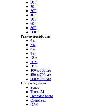
10Т
20Т
30Т
40Т
50Т
60Т
80Т
100Т
Размер платформы
6 м
7 м
8 м
9 м
12 м
16 м
18 м
400 х 500 мм
450 х 700 мм
500 х 900 мм
Производители
Sense
Тензо-М
Невские весы
Смартвес
CAS