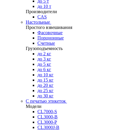
до 5 т
до 10 т
Производители
CAS
Настольные
Простого взвешивания
Фасовочные
Порционные
Счетные
Грузоподъемность
до 2 кг
до 3 кг
до 5 кг
до 6 кг
до 10 кг
до 15 кг
до 20 кг
до 25 кг
до 30 кг
С печатью этикеток
Модели
CL7000-S
CL3000-B
CL3000-P
CL3000J-B