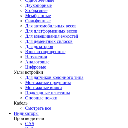
Одноточечные
Двухопорные
S-образные
Мембранные
Сильфонные
Для автомобильных весов
Для платформенных весов
Для взвешивания емкостей
Для цементных силосов
Для дозаторов
Взрывозащищенные
Натяжения
Аналоговые
Цифровые
Узлы встройки
Для датчиков колонного типа
Монтажные проушины
Монтажные вилки
Подкладные пластины
Опорные ножки
Кабель
Смотреть все
Индикаторы
Производители
CAS