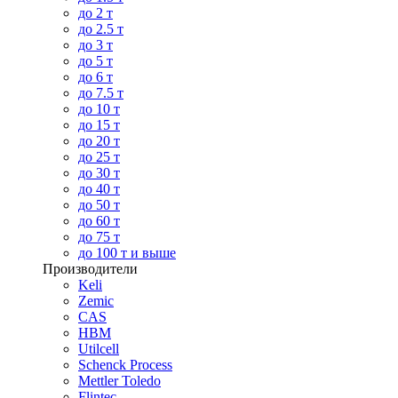
до 2 т
до 2.5 т
до 3 т
до 5 т
до 6 т
до 7.5 т
до 10 т
до 15 т
до 20 т
до 25 т
до 30 т
до 40 т
до 50 т
до 60 т
до 75 т
до 100 т и выше
Производители
Keli
Zemic
CAS
HBM
Utilcell
Schenck Process
Mettler Toledo
Flintec