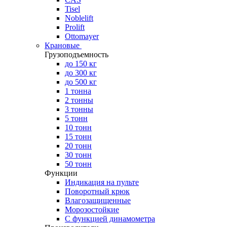
Tisel
Noblelift
Prolift
Ottomayer
Крановые
Грузоподъемность
до 150 кг
до 300 кг
до 500 кг
1 тонна
2 тонны
3 тонны
5 тонн
10 тонн
15 тонн
20 тонн
30 тонн
50 тонн
Функции
Индикация на пульте
Поворотный крюк
Влагозащищенные
Морозостойкие
С функцией динамометра