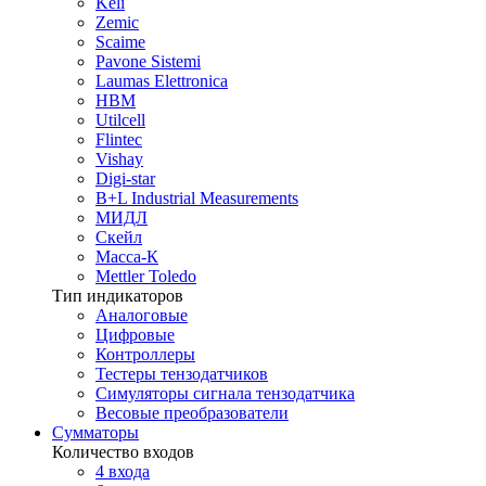
Keli
Zemic
Scaime
Pavone Sistemi
Laumas Elettronica
HBM
Utilcell
Flintec
Vishay
Digi-star
B+L Industrial Measurements
МИДЛ
Скейл
Масса-К
Mettler Toledo
Тип индикаторов
Аналоговые
Цифровые
Контроллеры
Тестеры тензодатчиков
Симуляторы сигнала тензодатчика
Весовые преобразователи
Сумматоры
Количество входов
4 входа