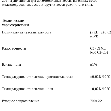
20T. Применяется для автомобильных весов, вагонных весов,
железнодорожных весов и других весов различного типа.
Технические
характеристики
Номинальная чувствительность
(РКП) 2±0.0
мВ/В
Класс точности
С3 (OIML
R60 C2-C5)
Баланс ноля
±1%
Температурное отклонение чувствительности
±0,02%/10°С
Температурное отклонение ноля
±0,02%/10°С
Входное сопротивление
700±7Ω