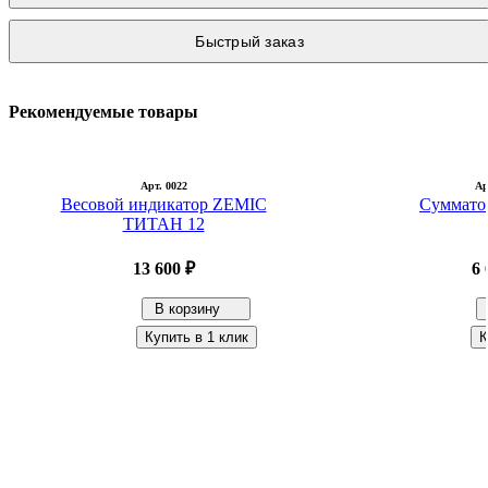
Быстрый заказ
Рекомендуемые товары
Арт. 0022
Ар
Весовой индикатор ZEMIC
Суммато
ТИТАН 12
13 600 ₽
6 
В корзину
Купить в 1 клик
К