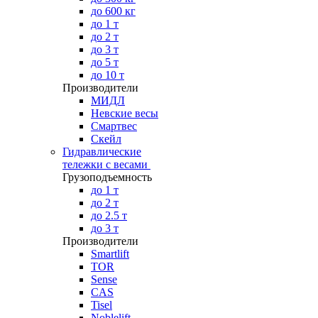
до 600 кг
до 1 т
до 2 т
до 3 т
до 5 т
до 10 т
Производители
МИДЛ
Невские весы
Смартвес
Скейл
Гидравлические
тележки с весами
Грузоподъемность
до 1 т
до 2 т
до 2.5 т
до 3 т
Производители
Smartlift
TOR
Sense
CAS
Tisel
Noblelift