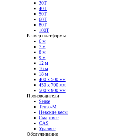
30Т
40Т
50Т
60Т
80Т
100Т
Размер платформы
6 м
7 м
8 м
9 м
12 м
16 м
18 м
400 х 500 мм
450 х 700 мм
500 х 900 мм
Производители
Sense
Тензо-М
Невские весы
Смартвес
CAS
Уралвес
Обслуживание