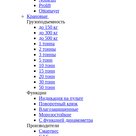
Prolift
Ottomayer
Крановые
Грузоподъемность
до 150 кг
до 300 кг
до 500 кг
1 тонна
2 тонны
3 тонны
5 тонн
10 тонн
15 тонн
20 тонн
30 тонн
50 тонн
Функции
Индикация на пульте
Поворотный крюк
Влагозащищенные
Морозостойкие
С функцией динамометра
Производители
Смартвес