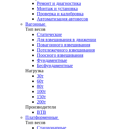
Ремонт и диагностика
Монтаж и установка
Проверка и калибровка
Автоматизация автовесов
Вагонные
Тип весов
Статические
Для взвешивания в движении
Повагонного взвешивания
Потележечного взвешивания
Поосного взвешивания
Фундаментные
Бесфундаментные
Нагрузка
30т
60т
80т
100т
150т
200т
Производители
ВТВ
Платформенные
Тип весов
Стационарные