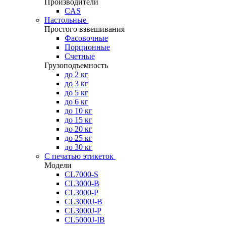
Производители
CAS
Настольные
Простого взвешивания
Фасовочные
Порционные
Счетные
Грузоподъемность
до 2 кг
до 3 кг
до 5 кг
до 6 кг
до 10 кг
до 15 кг
до 20 кг
до 25 кг
до 30 кг
С печатью этикеток
Модели
CL7000-S
CL3000-B
CL3000-P
CL3000J-B
CL3000J-P
CL5000J-IB