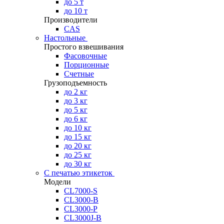
до 5 т
до 10 т
Производители
CAS
Настольные
Простого взвешивания
Фасовочные
Порционные
Счетные
Грузоподъемность
до 2 кг
до 3 кг
до 5 кг
до 6 кг
до 10 кг
до 15 кг
до 20 кг
до 25 кг
до 30 кг
С печатью этикеток
Модели
CL7000-S
CL3000-B
CL3000-P
CL3000J-B