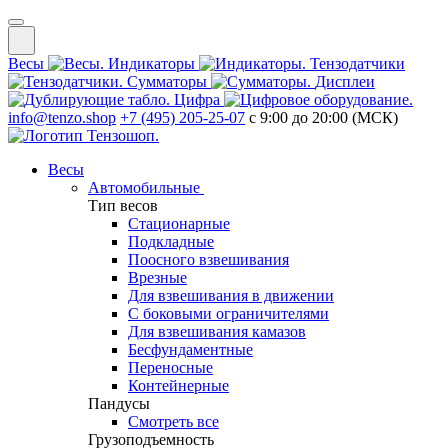
Весы
Индикаторы
Тензодатчики
Сумматоры
Дисплеи
Цифра
info@tenzo.shop
+7 (495) 205-25-07
с 9:00 до 20:00 (МСК)
Весы
Автомобильные
Тип весов
Стационарные
Подкладные
Поосного взвешивания
Врезные
Для взвешивания в движении
С боковыми ограничителями
Для взвешивания камазов
Бесфундаментные
Переносные
Контейнерные
Пандусы
Смотреть все
Грузоподъемность