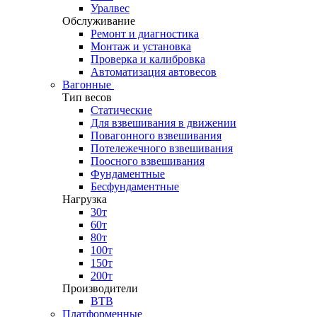
Уралвес
Обслуживание
Ремонт и диагностика
Монтаж и установка
Проверка и калибровка
Автоматизация автовесов
Вагонные
Тип весов
Статические
Для взвешивания в движении
Повагонного взвешивания
Потележечного взвешивания
Поосного взвешивания
Фундаментные
Бесфундаментные
Нагрузка
30т
60т
80т
100т
150т
200т
Производители
ВТВ
Платформенные