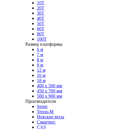
10Т
20Т
30Т
40Т
50Т
60Т
80Т
100Т
Размер платформы
6 м
7 м
8 м
9 м
12 м
16 м
18 м
400 х 500 мм
450 х 700 мм
500 х 900 мм
Производители
Sense
Тензо-М
Невские весы
Смартвес
CAS