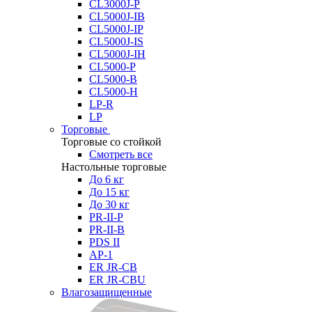
CL3000J-P
CL5000J-IB
CL5000J-IP
CL5000J-IS
CL5000J-IH
CL5000-P
CL5000-B
CL5000-H
LP-R
LP
Торговые
Торговые со стойкой
Смотреть все
Настольные торговые
До 6 кг
До 15 кг
До 30 кг
PR-II-P
PR-II-B
PDS II
AP-1
ER JR-CB
ER JR-CBU
Влагозащищенные