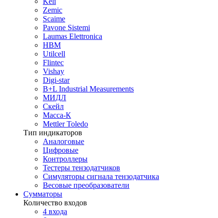
Keli
Zemic
Scaime
Pavone Sistemi
Laumas Elettronica
HBM
Utilcell
Flintec
Vishay
Digi-star
B+L Industrial Measurements
МИДЛ
Скейл
Масса-К
Mettler Toledo
Тип индикаторов
Аналоговые
Цифровые
Контроллеры
Тестеры тензодатчиков
Симуляторы сигнала тензодатчика
Весовые преобразователи
Сумматоры
Количество входов
4 входа