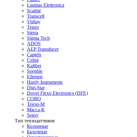
Laumas Elettronica
Scaime
Transcell
Vishay
Tenzo
Sierra
Sigma Tech
ADOS
AEP Transducer
Captels
Celmi
Kaliber
Soenhle
Eilersen
Hardy Instruments
Digi-Star
Dover Flexo Electronics (DFE)
COBO
Тензо-М
Масса-К
Sensy
Тип тензодатчиков
Колонные
Балочные