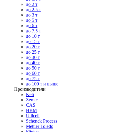
до 2 т
до 2.5 т
до 3 т
до 5 т
до 6 т
до 7.5 т
до 10 т
до 15 т
до 20 т
до 25 т
до 30 т
до 40 т
до 50 т
до 60 т
до 75 т
до 100 т и выше
Производители
Keli
Zemic
CAS
HBM
Utilcell
Schenck Process
Mettler Toledo
Flintec