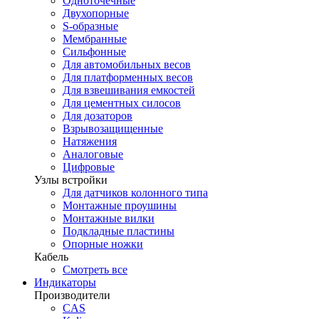
Одноточечные
Двухопорные
S-образные
Мембранные
Сильфонные
Для автомобильных весов
Для платформенных весов
Для взвешивания емкостей
Для цементных силосов
Для дозаторов
Взрывозащищенные
Натяжения
Аналоговые
Цифровые
Узлы встройки
Для датчиков колонного типа
Монтажные проушины
Монтажные вилки
Подкладные пластины
Опорные ножки
Кабель
Смотреть все
Индикаторы
Производители
CAS