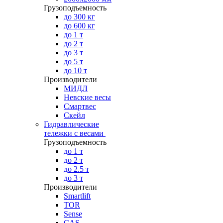
Грузоподъемность
до 300 кг
до 600 кг
до 1 т
до 2 т
до 3 т
до 5 т
до 10 т
Производители
МИДЛ
Невские весы
Смартвес
Скейл
Гидравлические
тележки с весами
Грузоподъемность
до 1 т
до 2 т
до 2.5 т
до 3 т
Производители
Smartlift
TOR
Sense
CAS