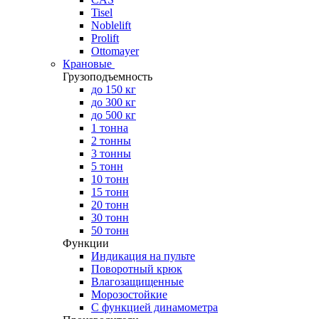
Tisel
Noblelift
Prolift
Ottomayer
Крановые
Грузоподъемность
до 150 кг
до 300 кг
до 500 кг
1 тонна
2 тонны
3 тонны
5 тонн
10 тонн
15 тонн
20 тонн
30 тонн
50 тонн
Функции
Индикация на пульте
Поворотный крюк
Влагозащищенные
Морозостойкие
С функцией динамометра