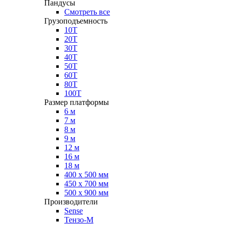
Пандусы
Смотреть все
Грузоподъемность
10Т
20Т
30Т
40Т
50Т
60Т
80Т
100Т
Размер платформы
6 м
7 м
8 м
9 м
12 м
16 м
18 м
400 х 500 мм
450 х 700 мм
500 х 900 мм
Производители
Sense
Тензо-М