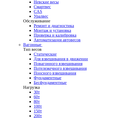
Невские весы
Смартвес
CAS
Уралвес
Обслуживание
Ремонт и диагностика
Монтаж и установка
Проверка и калибровка
Автоматизация автовесов
Вагонные
Тип весов
Статические
Для взвешивания в движении
Повагонного взвешивания
Потележечного взвешивания
Поосного взвешивания
Фундаментные
Бесфундаментные
Нагрузка
30т
60т
80т
100т
150т
200т