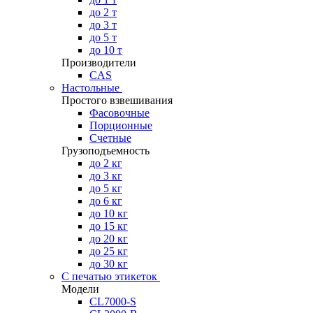
до 2 т
до 3 т
до 5 т
до 10 т
Производители
CAS
Настольные
Простого взвешивания
Фасовочные
Порционные
Счетные
Грузоподъемность
до 2 кг
до 3 кг
до 5 кг
до 6 кг
до 10 кг
до 15 кг
до 20 кг
до 25 кг
до 30 кг
С печатью этикеток
Модели
CL7000-S