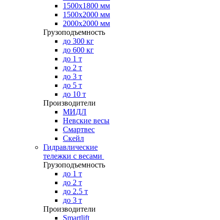
1500х1800 мм
1500х2000 мм
2000х2000 мм
Грузоподъемность
до 300 кг
до 600 кг
до 1 т
до 2 т
до 3 т
до 5 т
до 10 т
Производители
МИДЛ
Невские весы
Смартвес
Скейл
Гидравлические
тележки с весами
Грузоподъемность
до 1 т
до 2 т
до 2.5 т
до 3 т
Производители
Smartlift