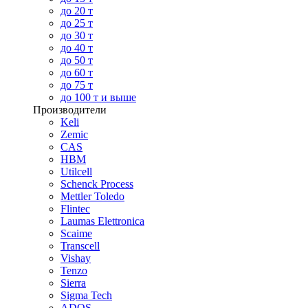
до 20 т
до 25 т
до 30 т
до 40 т
до 50 т
до 60 т
до 75 т
до 100 т и выше
Производители
Keli
Zemic
CAS
HBM
Utilcell
Schenck Process
Mettler Toledo
Flintec
Laumas Elettronica
Scaime
Transcell
Vishay
Tenzo
Sierra
Sigma Tech
ADOS