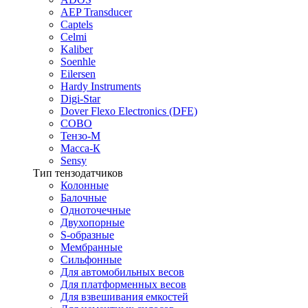
AEP Transducer
Captels
Celmi
Kaliber
Soenhle
Eilersen
Hardy Instruments
Digi-Star
Dover Flexo Electronics (DFE)
COBO
Тензо-М
Масса-К
Sensy
Тип тензодатчиков
Колонные
Балочные
Одноточечные
Двухопорные
S-образные
Мембранные
Сильфонные
Для автомобильных весов
Для платформенных весов
Для взвешивания емкостей