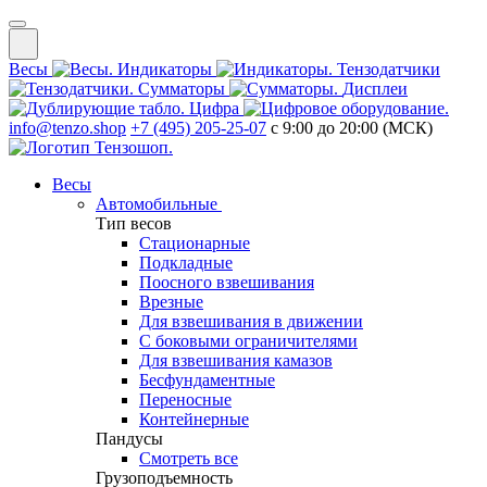
Весы
Индикаторы
Тензодатчики
Сумматоры
Дисплеи
Цифра
info@tenzo.shop
+7 (495) 205-25-07
с 9:00 до 20:00 (МСК)
Весы
Автомобильные
Тип весов
Стационарные
Подкладные
Поосного взвешивания
Врезные
Для взвешивания в движении
С боковыми ограничителями
Для взвешивания камазов
Бесфундаментные
Переносные
Контейнерные
Пандусы
Смотреть все
Грузоподъемность