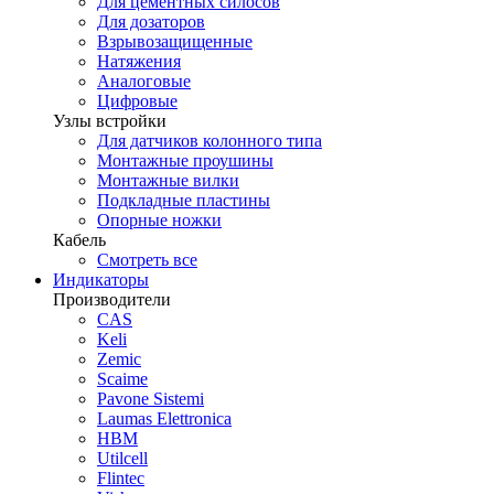
Для цементных силосов
Для дозаторов
Взрывозащищенные
Натяжения
Аналоговые
Цифровые
Узлы встройки
Для датчиков колонного типа
Монтажные проушины
Монтажные вилки
Подкладные пластины
Опорные ножки
Кабель
Смотреть все
Индикаторы
Производители
CAS
Keli
Zemic
Scaime
Pavone Sistemi
Laumas Elettronica
HBM
Utilcell
Flintec