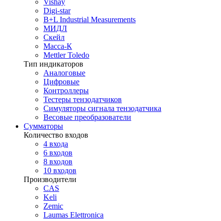
Vishay
Digi-star
B+L Industrial Measurements
МИДЛ
Скейл
Масса-К
Mettler Toledo
Тип индикаторов
Аналоговые
Цифровые
Контроллеры
Тестеры тензодатчиков
Симуляторы сигнала тензодатчика
Весовые преобразователи
Сумматоры
Количество входов
4 входа
6 входов
8 входов
10 входов
Производители
CAS
Keli
Zemic
Laumas Elettronica