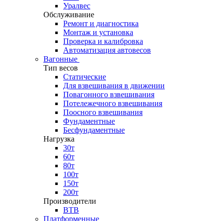
Уралвес
Обслуживание
Ремонт и диагностика
Монтаж и установка
Проверка и калибровка
Автоматизация автовесов
Вагонные
Тип весов
Статические
Для взвешивания в движении
Повагонного взвешивания
Потележечного взвешивания
Поосного взвешивания
Фундаментные
Бесфундаментные
Нагрузка
30т
60т
80т
100т
150т
200т
Производители
ВТВ
Платформенные