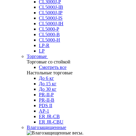
CL3000J-P
CL5000J-IB
CL5000J-IP
CL5000J-IS
CL5000J-IH
CL5000-P
CL5000-B
CL5000-H
LP-R
LP
Торговые
Торговые со стойкой
Смотреть все
Настольные торговые
До 6 кг
До 15 кг
До 30 кг
PR-II-P
PR-II-B
PDS II
AP-1
ER JR-CB
ER JR-CBU
Влагозащищенные