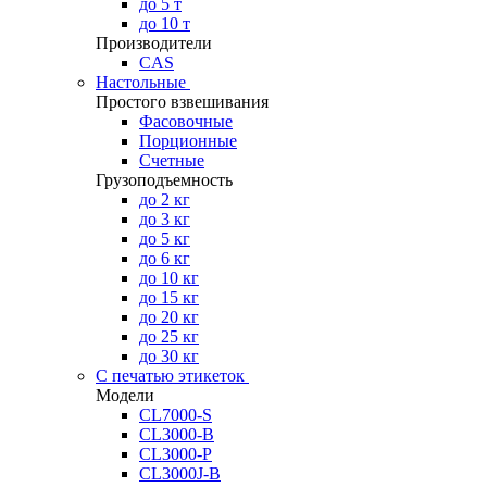
до 5 т
до 10 т
Производители
CAS
Настольные
Простого взвешивания
Фасовочные
Порционные
Счетные
Грузоподъемность
до 2 кг
до 3 кг
до 5 кг
до 6 кг
до 10 кг
до 15 кг
до 20 кг
до 25 кг
до 30 кг
С печатью этикеток
Модели
CL7000-S
CL3000-B
CL3000-P
CL3000J-B