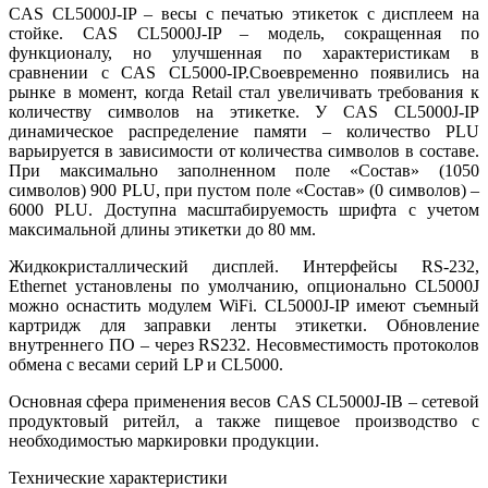
CAS CL5000J-IP – весы с печатью этикеток с дисплеем на
стойке. CAS CL5000J-IP – модель, сокращенная по
функционалу, но улучшенная по характеристикам в
сравнении с CAS CL5000-IP.Своевременно появились на
рынке в момент, когда Retail стал увеличивать требования к
количеству символов на этикетке. У CAS CL5000J-IP
динамическое распределение памяти – количество PLU
варьируется в зависимости от количества символов в составе.
При максимально заполненном поле «Состав» (1050
символов) 900 PLU, при пустом поле «Состав» (0 символов) –
6000 PLU. Доступна масштабируемость шрифта с учетом
максимальной длины этикетки до 80 мм.
Жидкокристаллический дисплей. Интерфейсы RS-232,
Ethernet установлены по умолчанию, опционально CL5000J
можно оснастить модулем WiFi. CL5000J-IP имеют съемный
картридж для заправки ленты этикетки. Обновление
внутреннего ПО – через RS232. Несовместимость протоколов
обмена с весами серий LP и CL5000.
Основная сфера применения весов CAS CL5000J-IB – сетевой
продуктовый ритейл, а также пищевое производство с
необходимостью маркировки продукции.
Технические характеристики