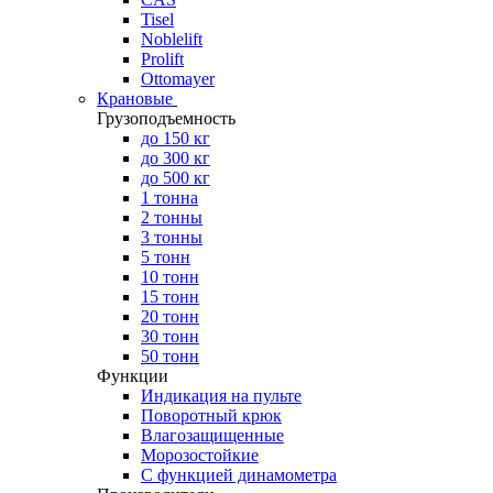
Tisel
Noblelift
Prolift
Ottomayer
Крановые
Грузоподъемность
до 150 кг
до 300 кг
до 500 кг
1 тонна
2 тонны
3 тонны
5 тонн
10 тонн
15 тонн
20 тонн
30 тонн
50 тонн
Функции
Индикация на пульте
Поворотный крюк
Влагозащищенные
Морозостойкие
С функцией динамометра