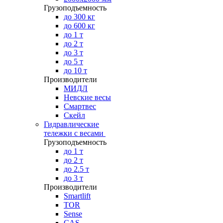
Грузоподъемность
до 300 кг
до 600 кг
до 1 т
до 2 т
до 3 т
до 5 т
до 10 т
Производители
МИДЛ
Невские весы
Смартвес
Скейл
Гидравлические
тележки с весами
Грузоподъемность
до 1 т
до 2 т
до 2.5 т
до 3 т
Производители
Smartlift
TOR
Sense
CAS