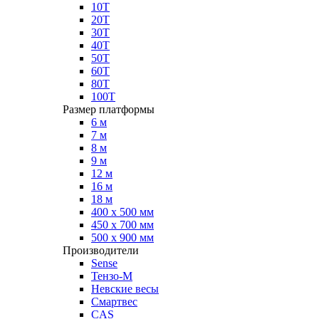
10Т
20Т
30Т
40Т
50Т
60Т
80Т
100Т
Размер платформы
6 м
7 м
8 м
9 м
12 м
16 м
18 м
400 х 500 мм
450 х 700 мм
500 х 900 мм
Производители
Sense
Тензо-М
Невские весы
Смартвес
CAS