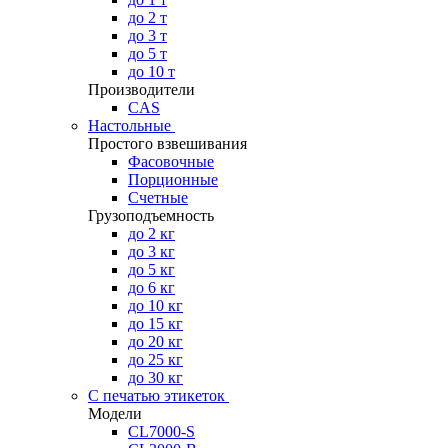
до 2 т
до 3 т
до 5 т
до 10 т
Производители
CAS
Настольные
Простого взвешивания
Фасовочные
Порционные
Счетные
Грузоподъемность
до 2 кг
до 3 кг
до 5 кг
до 6 кг
до 10 кг
до 15 кг
до 20 кг
до 25 кг
до 30 кг
С печатью этикеток
Модели
CL7000-S