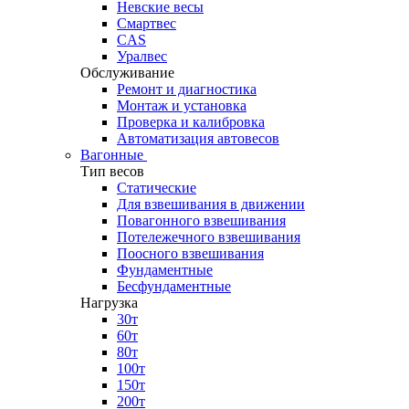
Невские весы
Смартвес
CAS
Уралвес
Обслуживание
Ремонт и диагностика
Монтаж и установка
Проверка и калибровка
Автоматизация автовесов
Вагонные
Тип весов
Статические
Для взвешивания в движении
Повагонного взвешивания
Потележечного взвешивания
Поосного взвешивания
Фундаментные
Бесфундаментные
Нагрузка
30т
60т
80т
100т
150т
200т