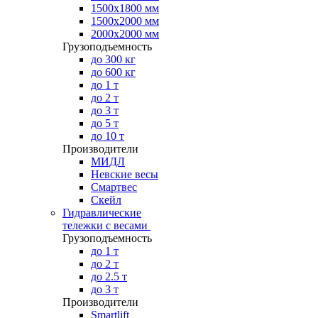
1500х1800 мм
1500х2000 мм
2000х2000 мм
Грузоподъемность
до 300 кг
до 600 кг
до 1 т
до 2 т
до 3 т
до 5 т
до 10 т
Производители
МИДЛ
Невские весы
Смартвес
Скейл
Гидравлические
тележки с весами
Грузоподъемность
до 1 т
до 2 т
до 2.5 т
до 3 т
Производители
Smartlift