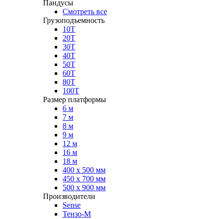
Пандусы
Смотреть все
Грузоподъемность
10Т
20Т
30Т
40Т
50Т
60Т
80Т
100Т
Размер платформы
6 м
7 м
8 м
9 м
12 м
16 м
18 м
400 х 500 мм
450 х 700 мм
500 х 900 мм
Производители
Sense
Тензо-М