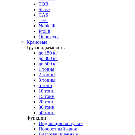
TOR
Sense
CAS
Tisel
Noblelift
Prolift
Ottomayer
Крановые
Грузоподъемность
до 150 кг
до 300 кг
до 500 кг
1 тонна
2 тонны
3 тонны
5 тонн
10 тонн
15 тонн
20 тонн
30 тонн
50 тонн
Функции
Индикация на пульте
Поворотный крюк
Влагозащищенные