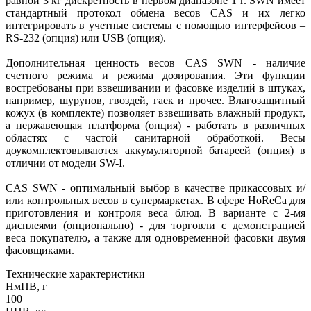
равной 3 кг дискретность в первом диапазоне 1 г. SWN имеет
стандартный протокол обмена весов CAS и их легко
интегрировать в учетные системы с помощью интерфейсов –
RS-232 (опция) или USB (опция).
Дополнительная ценность весов CAS SWN - наличие
счетного режима и режима дозирования. Эти функции
востребованы при взвешивании и фасовке изделий в штуках,
например, шурупов, гвоздей, гаек и прочее. Влагозащитный
кожух (в комплекте) позволяет взвешивать влажный продукт,
а нержавеющая платформа (опция) - работать в различных
областях с частой санитарной обработкой. Весы
доукомплектовываются аккумуляторной батареей (опция) в
отличии от модели SW-I.
CAS SWN - оптимальный выбор в качестве прикассовых и/
или контрольных весов в супермаркетах. В сфере HoReCa для
приготовления и контроля веса блюд. В варианте с 2-мя
дисплеями (опционально) - для торговли с демонстрацией
веса покупателю, а также для одновременной фасовки двумя
фасовщиками.
Технические характеристики
НмПВ, г
100