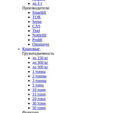
до 3 т
Производители
Smartlift
TOR
Sense
CAS
Tisel
Noblelift
Prolift
Ottomayer
Крановые
Грузоподъемность
до 150 кг
до 300 кг
до 500 кг
1 тонна
2 тонны
3 тонны
5 тонн
10 тонн
15 тонн
20 тонн
30 тонн
50 тонн
Функции