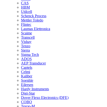
CAS
HBM
Utilcell
Schenck Process
Mettler Toledo
Flintec
Laumas Elettronica
Scaime
Transcell
Vishay
Tenzo
Sierra
Sigma Tech
ADOS
AEP Transducer
Captels
Celmi
Kaliber
Soenhle
Eilersen
Hardy Instruments
Digi-Star
Dover Flexo Electronics (DFE)
COBO
Тензо-М