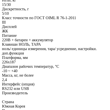
НПВ, кг
15/30
Дискретность, г
5/10
Класс точности по ГОСТ OIML R 76-1-2011
III
Дисплей
ЖК
Питание
220В + батареи + аккумулятор
Клавиши НОЛЬ, ТАРА
ноль/ единицы измерения, тара/ усреднение, настройки.
доп.функция
Платформа, мм
226х187
Диапазон рабочих температур, °С
-10 ~ +40
Масса, кг, не более
2,4
Интерфейс (опция)
RS232 или USB
Производитель
Страна
Южная Корея