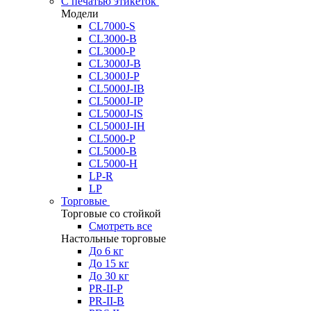
С печатью этикеток
Модели
CL7000-S
CL3000-B
CL3000-P
CL3000J-B
CL3000J-P
CL5000J-IB
CL5000J-IP
CL5000J-IS
CL5000J-IH
CL5000-P
CL5000-B
CL5000-H
LP-R
LP
Торговые
Торговые со стойкой
Смотреть все
Настольные торговые
До 6 кг
До 15 кг
До 30 кг
PR-II-P
PR-II-B