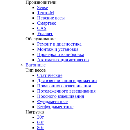
Производители
Sense
Тензо-М
Невские весы
Смартвес
CAS
Уралвес
Обслуживание
Ремонт и диагностика
Монтаж и установка
Проверка и калибровка
Автоматизация автовесов
Вагонные
Тип весов
Статические
Для взвешивания в движении
Повагонного взвешивания
Потележечного взвешивания
Поосного взвешивания
Фундаментные
Бесфундаментные
Нагрузка
30т
60т
80т