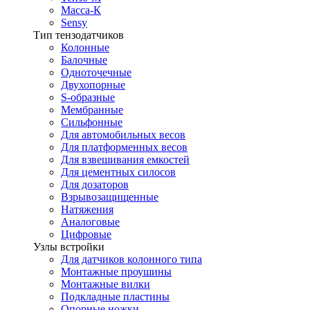
Масса-К
Sensy
Тип тензодатчиков
Колонные
Балочные
Одноточечные
Двухопорные
S-образные
Мембранные
Сильфонные
Для автомобильных весов
Для платформенных весов
Для взвешивания емкостей
Для цементных силосов
Для дозаторов
Взрывозащищенные
Натяжения
Аналоговые
Цифровые
Узлы встройки
Для датчиков колонного типа
Монтажные проушины
Монтажные вилки
Подкладные пластины
Опорные ножки