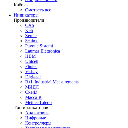
Кабель
Смотреть все
Индикаторы
Производители
CAS
Keli
Zemic
Scaime
Pavone Sistemi
Laumas Elettronica
HBM
Utilcell
Flintec
Vishay
Digi-star
B+L Industrial Measurements
МИДЛ
Скейл
Масса-К
Mettler Toledo
Тип индикаторов
Аналоговые
Цифровые
Контроллеры