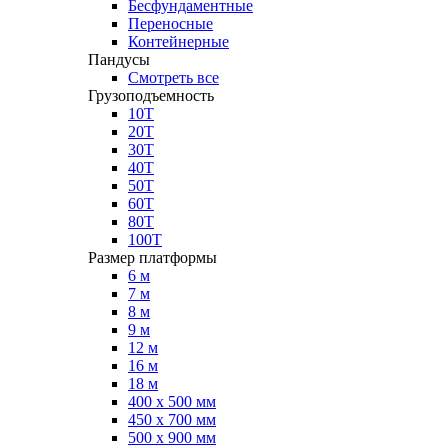
Бесфундаментные
Переносные
Контейнерные
Пандусы
Смотреть все
Грузоподъемность
10Т
20Т
30Т
40Т
50Т
60Т
80Т
100Т
Размер платформы
6 м
7 м
8 м
9 м
12 м
16 м
18 м
400 х 500 мм
450 х 700 мм
500 х 900 мм