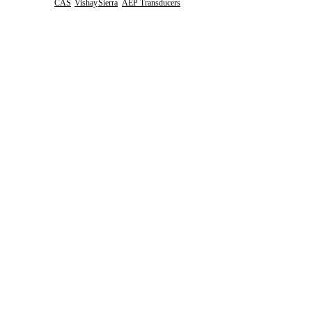
CAS
Vishay
Sierra
AEP Transducers