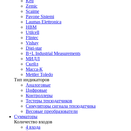
Keli
Zemic
Scaime
Pavone Sistemi
Laumas Elettronica
HBM
Utilcell
Flintec
Vishay
Digi-star
B+L Industrial Measurements
МИДЛ
Скейл
Масса-К
Mettler Toledo
Тип индикаторов
Аналоговые
Цифровые
Контроллеры
Тестеры тензодатчиков
Симуляторы сигнала тензодатчика
Весовые преобразователи
Сумматоры
Количество входов
4 входа