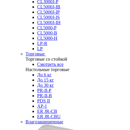
CL3000J-P
CL5000J-IB
CL5000J-IP
CL5000J-IS
CL5000J-IH
CL5000-P
CL5000-B
CL5000-H
LP-R
LP
Торговые
Торговые со стойкой
Смотреть все
Настольные торговые
До 6 кг
До 15 кг
До 30 кг
PR-II-P
PR-II-B
PDS II
AP-1
ER JR-CB
ER JR-CBU
Влагозащищенные