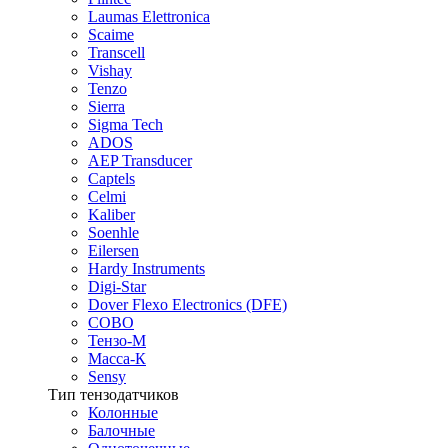
Laumas Elettronica
Scaime
Transcell
Vishay
Tenzo
Sierra
Sigma Tech
ADOS
AEP Transducer
Captels
Celmi
Kaliber
Soenhle
Eilersen
Hardy Instruments
Digi-Star
Dover Flexo Electronics (DFE)
COBO
Тензо-М
Масса-К
Sensy
Тип тензодатчиков
Колонные
Балочные