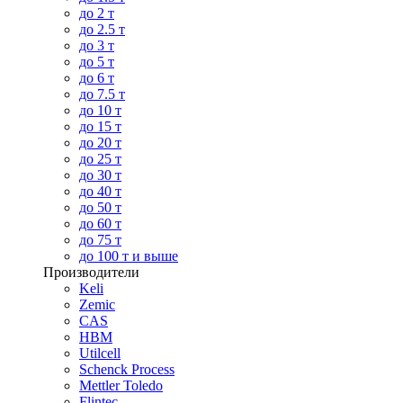
до 2 т
до 2.5 т
до 3 т
до 5 т
до 6 т
до 7.5 т
до 10 т
до 15 т
до 20 т
до 25 т
до 30 т
до 40 т
до 50 т
до 60 т
до 75 т
до 100 т и выше
Производители
Keli
Zemic
CAS
HBM
Utilcell
Schenck Process
Mettler Toledo
Flintec