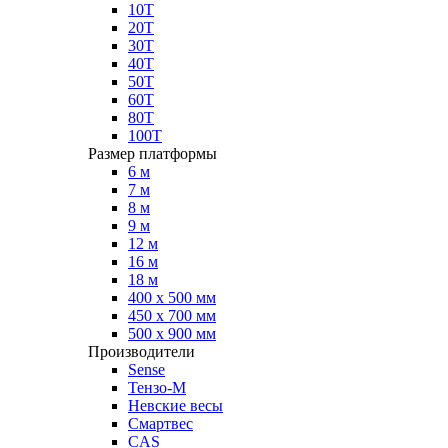
10Т
20Т
30Т
40Т
50Т
60Т
80Т
100Т
Размер платформы
6 м
7 м
8 м
9 м
12 м
16 м
18 м
400 х 500 мм
450 х 700 мм
500 х 900 мм
Производители
Sense
Тензо-М
Невские весы
Смартвес
CAS