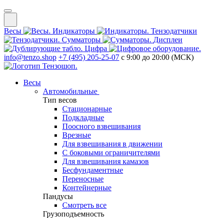
Весы
Индикаторы
Тензодатчики
Сумматоры
Дисплеи
Цифра
info@tenzo.shop
+7 (495) 205-25-07
с 9:00 до 20:00 (МСК)
Весы
Автомобильные
Тип весов
Стационарные
Подкладные
Поосного взвешивания
Врезные
Для взвешивания в движении
С боковыми ограничителями
Для взвешивания камазов
Бесфундаментные
Переносные
Контейнерные
Пандусы
Смотреть все
Грузоподъемность