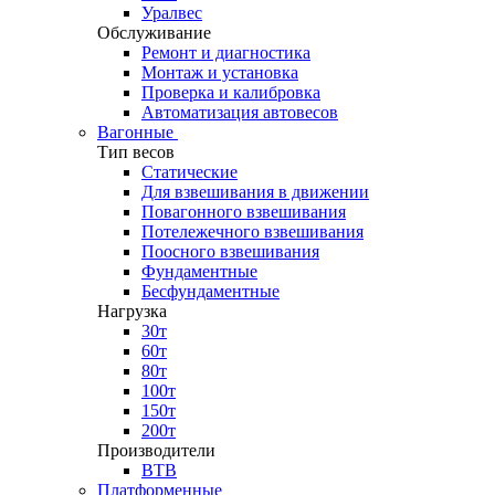
Уралвес
Обслуживание
Ремонт и диагностика
Монтаж и установка
Проверка и калибровка
Автоматизация автовесов
Вагонные
Тип весов
Статические
Для взвешивания в движении
Повагонного взвешивания
Потележечного взвешивания
Поосного взвешивания
Фундаментные
Бесфундаментные
Нагрузка
30т
60т
80т
100т
150т
200т
Производители
ВТВ
Платформенные