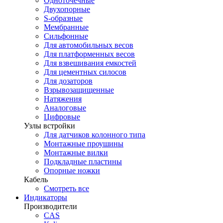
Одноточечные
Двухопорные
S-образные
Мембранные
Сильфонные
Для автомобильных весов
Для платформенных весов
Для взвешивания емкостей
Для цементных силосов
Для дозаторов
Взрывозащищенные
Натяжения
Аналоговые
Цифровые
Узлы встройки
Для датчиков колонного типа
Монтажные проушины
Монтажные вилки
Подкладные пластины
Опорные ножки
Кабель
Смотреть все
Индикаторы
Производители
CAS