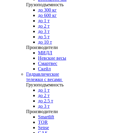
Грузоподъемность
до 300 кг
до 600 кг
до 1 т
до 2 т
до 3 т
до 5 т
до 10 т
Производители
МИДЛ
Невские весы
Смартвес
Скейл
Гидравлические
тележки с весами
Грузоподъемность
до 1 т
до 2 т
до 2.5 т
до 3 т
Производители
Smartlift
TOR
Sense
CAS