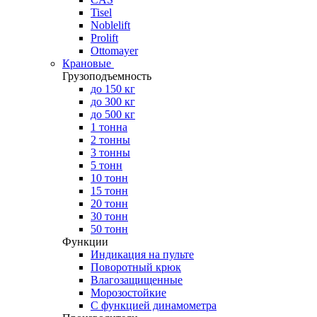
Tisel
Noblelift
Prolift
Ottomayer
Крановые
Грузоподъемность
до 150 кг
до 300 кг
до 500 кг
1 тонна
2 тонны
3 тонны
5 тонн
10 тонн
15 тонн
20 тонн
30 тонн
50 тонн
Функции
Индикация на пульте
Поворотный крюк
Влагозащищенные
Морозостойкие
С функцией динамометра