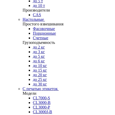
до 5 т
до 10 т
Производители
CAS
Настольные
Простого взвешивания
Фасовочные
Порционные
Счетные
Грузоподъемность
до 2 кг
до 3 кг
до 5 кг
до 6 кг
до 10 кг
до 15 кг
до 20 кг
до 25 кг
до 30 кг
С печатью этикеток
Модели
CL7000-S
CL3000-B
CL3000-P
CL3000J-B