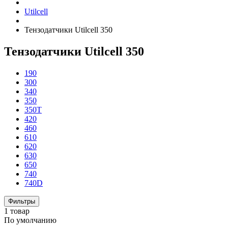
Utilcell
Тензодатчики Utilcell 350
Тензодатчики Utilcell 350
190
300
340
350
350T
420
460
610
620
630
650
740
740D
Фильтры
1 товар
По умолчанию