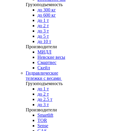
Грузоподъемность
до 300 кг
до 600 кг
до 1 т
до 2 т
до 3 т
до 5 т
до 10 т
Производители
МИДЛ
Невские весы
Смартвес
Скейл
Гидравлические
тележки с весами
Грузоподъемность
до 1 т
до 2 т
до 2.5 т
до 3 т
Производители
Smartlift
TOR
Sense
CAS