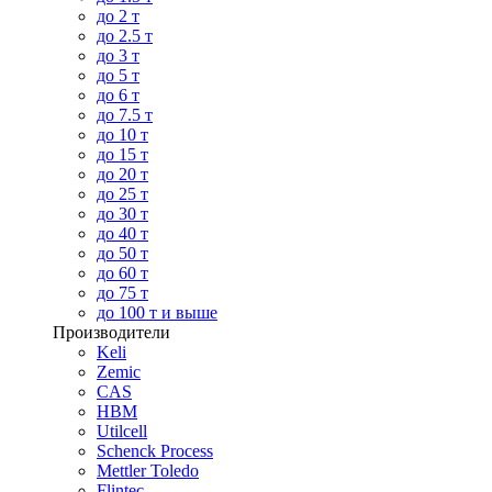
до 2 т
до 2.5 т
до 3 т
до 5 т
до 6 т
до 7.5 т
до 10 т
до 15 т
до 20 т
до 25 т
до 30 т
до 40 т
до 50 т
до 60 т
до 75 т
до 100 т и выше
Производители
Keli
Zemic
CAS
HBM
Utilcell
Schenck Process
Mettler Toledo
Flintec