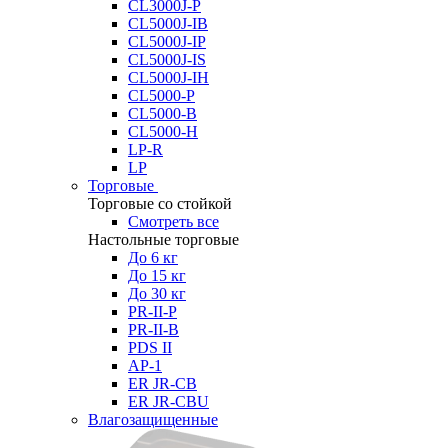
CL3000J-P
CL5000J-IB
CL5000J-IP
CL5000J-IS
CL5000J-IH
CL5000-P
CL5000-B
CL5000-H
LP-R
LP
Торговые
Торговые со стойкой
Смотреть все
Настольные торговые
До 6 кг
До 15 кг
До 30 кг
PR-II-P
PR-II-B
PDS II
AP-1
ER JR-CB
ER JR-CBU
Влагозащищенные