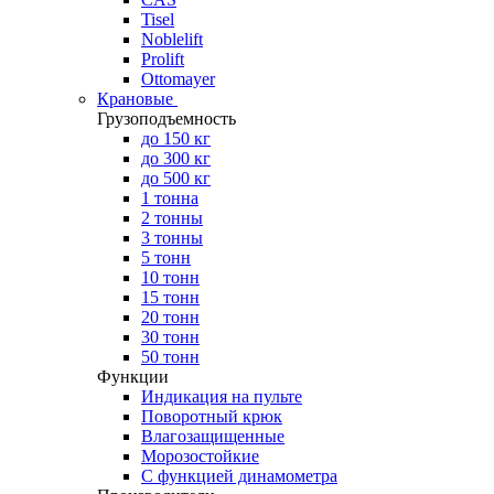
Tisel
Noblelift
Prolift
Ottomayer
Крановые
Грузоподъемность
до 150 кг
до 300 кг
до 500 кг
1 тонна
2 тонны
3 тонны
5 тонн
10 тонн
15 тонн
20 тонн
30 тонн
50 тонн
Функции
Индикация на пульте
Поворотный крюк
Влагозащищенные
Морозостойкие
С функцией динамометра