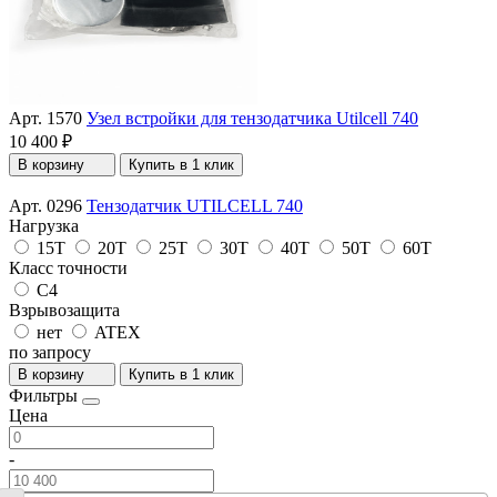
Арт. 1570
Узел встройки для тензодатчика Utilcell 740
10 400 ₽
В корзину
Купить в 1 клик
Арт. 0296
Тензодатчик UTILCELL 740
Нагрузка
15T
20T
25T
30T
40T
50T
60T
Класс точности
С4
Взрывозащита
нет
ATEX
по запросу
В корзину
Купить в 1 клик
Фильтры
Цена
-