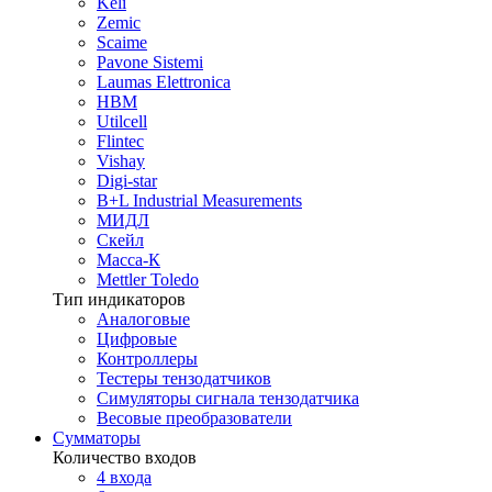
Keli
Zemic
Scaime
Pavone Sistemi
Laumas Elettronica
HBM
Utilcell
Flintec
Vishay
Digi-star
B+L Industrial Measurements
МИДЛ
Скейл
Масса-К
Mettler Toledo
Тип индикаторов
Аналоговые
Цифровые
Контроллеры
Тестеры тензодатчиков
Симуляторы сигнала тензодатчика
Весовые преобразователи
Сумматоры
Количество входов
4 входа