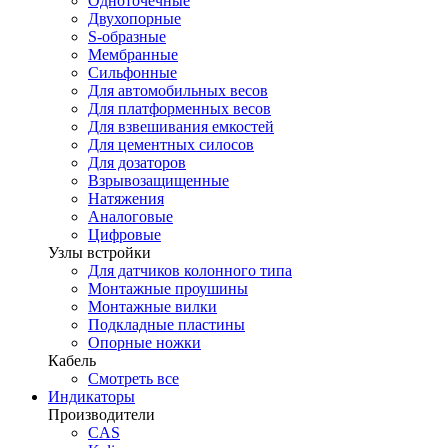
Одноточечные
Двухопорные
S-образные
Мембранные
Сильфонные
Для автомобильных весов
Для платформенных весов
Для взвешивания емкостей
Для цементных силосов
Для дозаторов
Взрывозащищенные
Натяжения
Аналоговые
Цифровые
Узлы встройки
Для датчиков колонного типа
Монтажные проушины
Монтажные вилки
Подкладные пластины
Опорные ножки
Кабель
Смотреть все
Индикаторы
Производители
CAS