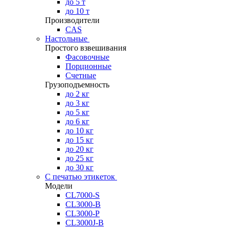
до 5 т
до 10 т
Производители
CAS
Настольные
Простого взвешивания
Фасовочные
Порционные
Счетные
Грузоподъемность
до 2 кг
до 3 кг
до 5 кг
до 6 кг
до 10 кг
до 15 кг
до 20 кг
до 25 кг
до 30 кг
С печатью этикеток
Модели
CL7000-S
CL3000-B
CL3000-P
CL3000J-B