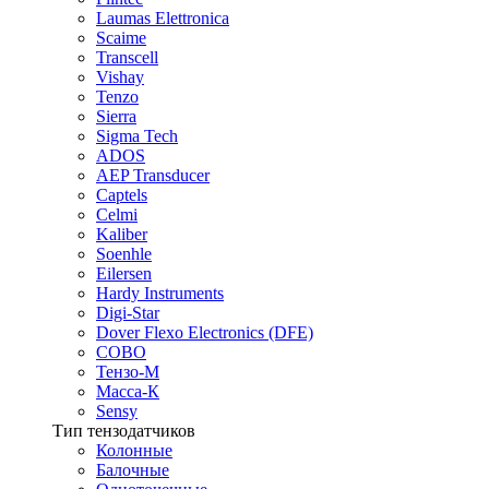
Laumas Elettronica
Scaime
Transcell
Vishay
Tenzo
Sierra
Sigma Tech
ADOS
AEP Transducer
Captels
Celmi
Kaliber
Soenhle
Eilersen
Hardy Instruments
Digi-Star
Dover Flexo Electronics (DFE)
COBO
Тензо-М
Масса-К
Sensy
Тип тензодатчиков
Колонные
Балочные