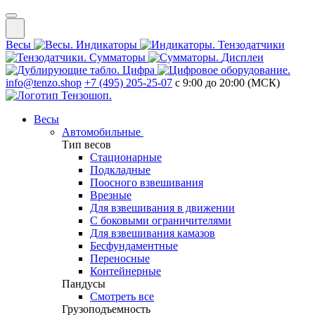
Весы
Индикаторы
Тензодатчики
Сумматоры
Дисплеи
Цифра
info@tenzo.shop
+7 (495) 205-25-07
с 9:00 до 20:00 (МСК)
Весы
Автомобильные
Тип весов
Стационарные
Подкладные
Поосного взвешивания
Врезные
Для взвешивания в движении
С боковыми ограничителями
Для взвешивания камазов
Бесфундаментные
Переносные
Контейнерные
Пандусы
Смотреть все
Грузоподъемность