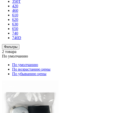
350T
420
460
610
620
630
650
740
740D
Фильтры
2 товара
По умолчанию
По умолчанию
По возрастанию цены
По убыванию цены