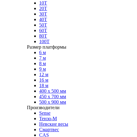
10Т
20Т
30Т
40Т
50Т
60Т
80Т
100Т
Размер платформы
6 м
7 м
8 м
9 м
12 м
16 м
18 м
400 х 500 мм
450 х 700 мм
500 х 900 мм
Производители
Sense
Тензо-М
Невские весы
Смартвес
CAS