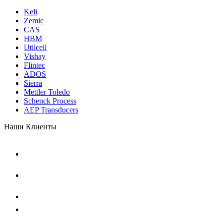
Keli
Zemic
CAS
HBM
Utilcell
Vishay
Flintec
ADOS
Sierra
Mettler Toledo
Schenck Process
AEP Transducers
Наши Клиенты