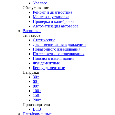
Уралвес
Обслуживание
Ремонт и диагностика
Монтаж и установка
Проверка и калибровка
Автоматизация автовесов
Вагонные
Тип весов
Статические
Для взвешивания в движении
Повагонного взвешивания
Потележечного взвешивания
Поосного взвешивания
Фундаментные
Бесфундаментные
Нагрузка
30т
60т
80т
100т
150т
200т
Производители
ВТВ
Платформенные